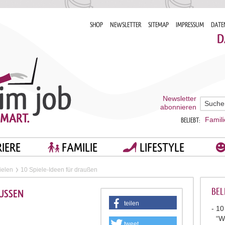
SHOP
NEWSLETTER
SITEMAP
IMPRESSUM
DATE
D
Newsletter
abonnieren
Famili
BELIEBT:
IERE
FAMILIE
LIFESTYLE
ielen
10 Spiele-Ideen für draußen
BEL
USSEN
teilen
10
“W
tweet