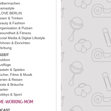
elbermachen
amastyle
 LOVE BERLIN
ssen & Trinken
eauty & Fashion
rganisation & Putzen
esundheit & Fitness
ocial Media & Digital Lifestyle
ohnen & Einrichten
erbung
IZEIT
utdoor
usflüge
asteln & Spielen
ücher, Filme & Musik
erien & Reisen
este & Bräuche
arten
obbys & Sport
ME-WORKING-MOM
DCAST