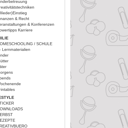
inderbetreuung
reativitätstechniken
Wieder)Einstieg
inanzen & Recht
eranstaltungen & Konferenzen
owertipps Karriere
ILIE
OMESCHOOLING / SCHULE
Lernmaterialien
inder
ütter
äter
orgens
bends
ochenende
rintables
ESTYLE
TICKER
OWNLOADS
ERBST
EZEPTE
REATIVBUERO