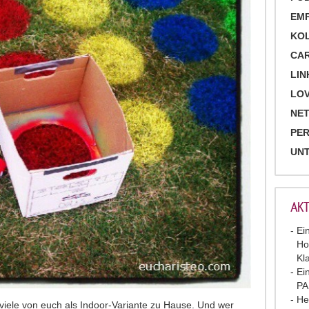
EM
KO
CA
LIN
LOV
NET
PE
UN
AKT
Ei
Ho
Kl
Ei
P
He
 viele von euch als Indoor-Variante zu Hause. Und wer