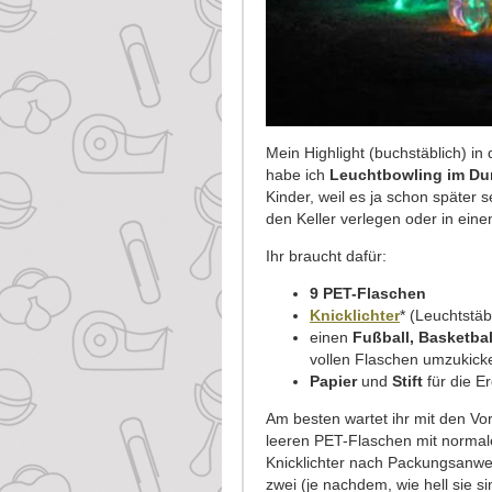
Mein Highlight (buchstäblich) i
habe ich
Leuchtbowling im Du
Kinder, weil es ja schon später s
den Keller verlegen oder in ein
Ihr braucht dafür:
9 PET-Flaschen
Knicklichter
* (Leuchtstä
einen
Fußball, Basketbal
vollen Flaschen umzukick
Papier
und
Stift
für die E
Am besten wartet ihr mit den Vorb
leeren PET-Flaschen mit normale
Knicklichter nach Packungsanweis
zwei (je nachdem, wie hell sie s