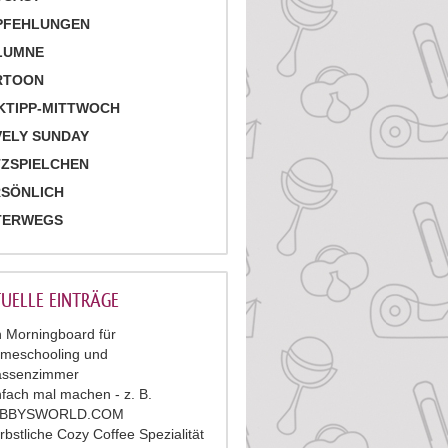
PFEHLUNGEN
LUMNE
RTOON
KTIPP-MITTWOCH
ELY SUNDAY
ZSPIELCHEN
RSÖNLICH
TERWEGS
UELLE EINTRÄGE
n Morningboard für
meschooling und
assenzimmer
nfach mal machen - z. B.
ABBYSWORLD.COM
rbstliche Cozy Coffee Spezialität