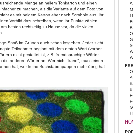
e ausreichende Menge an hellem Tonkarton und einen
S
einfacher zu machen, als die Variante auf dem Foto von
M
sieht es mit beigem Karton eher nach Scrabble aus. Ihr
I
inen Vorbild dazuschreiben, wenn ihr Punkte zählen
E
 am besten rechtzeitig zu Hause vor, da die vielen
B
n.
O
G
ege-Spaß im Grünen auch schon losgehen. Jeder zieht
S
ngste Teilnehmer beginnt mit dem ersten Wort (vorher
W
örtern nicht gestattet ist, z.B. fremdsprachige Wörter
W
n die anderen Wörter an. Wer nicht "kann", muss einen
FRE
nnen hat, wer keine Buchstabenpappen mehr übrig hat.
O
A
B
B
F
F
G
H
HO
PO