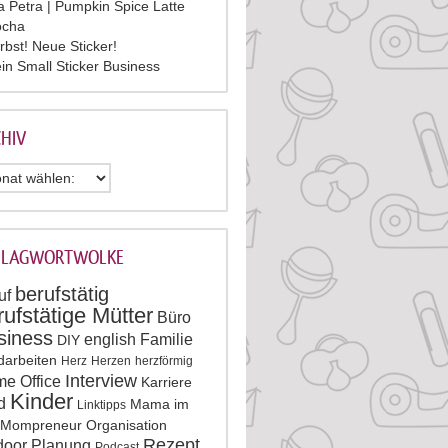
la Petra | Pumpkin Spice Latte
cha
rbst! Neue Sticker!
in Small Sticker Business
HIV
HLAGWORTWOLKE
berufstätig
uf
rufstätige Mütter
Büro
siness
english
Familie
DIY
darbeiten
Herz
Herzen
herzförmig
Interview
e Office
Karriere
Kinder
d
Mama im
Linktipps
Mompreneur
Organisation
Rezept
door
Planung
Podcast