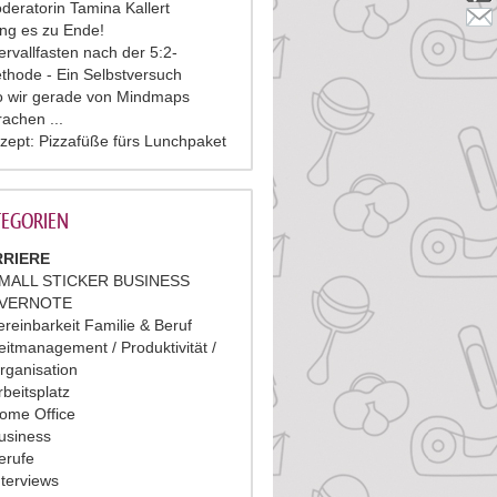
deratorin Tamina Kallert
ing es zu Ende!
tervallfasten nach der 5:2-
thode - Ein Selbstversuch
 wir gerade von Mindmaps
rachen ...
zept: Pizzafüße fürs Lunchpaket
EGORIEN
RIERE
MALL STICKER BUSINESS
VERNOTE
ereinbarkeit Familie & Beruf
eitmanagement / Produktivität /
rganisation
rbeitsplatz
ome Office
usiness
erufe
nterviews