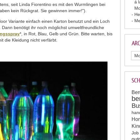
á 
stens, seit Linda Fiorentino es mit den Wurmlingen bei
Mo
 haben kein Rückgrat. Sie gewinnen immer!").
He
Me
door Variante einfach einen Karton benutzt und ein Loch
. Dann benötigt ihr noch möglichst umweltfreundliche
ngsspray
*, in Rot, Blau, Gelb und Grün. Bitte warten, bis
it die Kleidung nicht verfärbt.
ARC
SC
Ber
be
Bu
han
Hom
Kin
Job
out