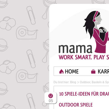
HOME
KARR
Du bist hier:
Blog
Outdoor, Basteln & Sp
10 SPIELE-IDEEN FÜR DRA
05
OUTDOOR SPIELE