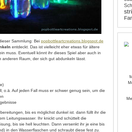
Sch
str
Fam
n dieser Sammlung: Bei
popbottleartcreations.blogspot.de
nkeln
entdeckt. Das ist vielleicht eher etwas für ältere
ein muss. Eventuell könnt ihr dieses Spiel aber auch in
en anderen Raum, der sich gut abdunkeln lässt.
M
Mo
be)
l
, o.ä. Auf jeden Fall muss er schwer genug sein, um die
en
Me
rgebnisse
ereitungen, bis es möglichst dunkel ist. dann füllt ihr die
m Leitungswasser. Ihr knickt und schüttelt die
ung, bis sie hell leuchten. Dann versenkt ihr je eine bis
ind) in den Wasserflaschen und schraubt diese fest zu.