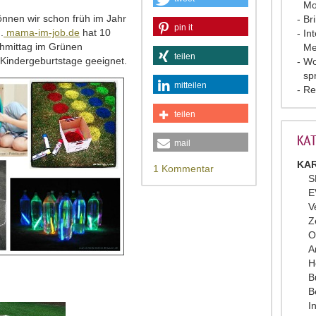
Mo
önnen wir schon früh im Jahr
Br
pin it
.
mama-im-job.de
hat 10
In
chmittag im Grünen
Me
teilen
 Kindergeburtstage geeignet.
Wo
sp
mitteilen
Re
teilen
KAT
mail
KAR
1 Kommentar
S
E
V
Z
O
A
H
B
B
I