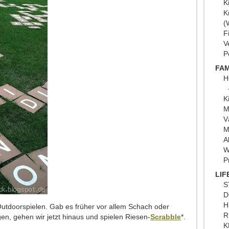
K
K
(
F
V
P
FAM
H
K
M
V
M
A
W
P
LIF
S
D
H
Outdoorspielen. Gab es früher vor allem Schach oder
R
en, gehen wir jetzt hinaus und spielen Riesen-
Scrabble
*.
K