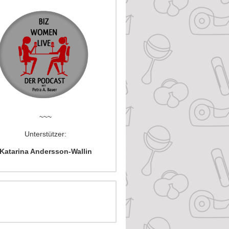
~~~
Unterstützer:
Katarina Andersson-Wallin