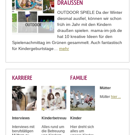
DRAUSSEN
OUTDOOR SPIELE Da der Winter
diesmal ausfiel, können wir schon
früh im Jahr mit den Kindern
OUTDOOR
draußen spielen. mama-im-job.de
hat 10 kreative Ideen für den
Spielenachmittag im Grünen gesammelt. Auch fantastisch
für Kindergeburtstage…
mehr
KARRIERE
FAMILIE
Mütter
Mütter
hier ...
Interviews
Kinderbetreuung
Kinder
Interviews mit
Alles rund um
Hier dreht sich
berufstätigen
die Betreuung
alles um