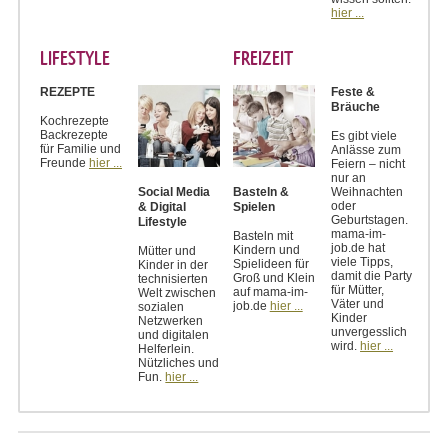
hier ...
LIFESTYLE
FREIZEIT
REZEPTE
Feste &
Bräuche
Kochrezepte
Backrezepte
Es gibt viele
für Familie und
Anlässe zum
Freunde
hier ...
Feiern – nicht
nur an
Weihnachten
Social Media
Basteln &
oder
& Digital
Spielen
Geburtstagen.
Lifestyle
mama-im-
Basteln mit
job.de hat
Kindern und
Mütter und
viele Tipps,
Spielideen für
Kinder in der
damit die Party
Groß und Klein
technisierten
für Mütter,
auf mama-im-
Welt zwischen
Väter und
job.de
hier ...
sozialen
Kinder
Netzwerken
unvergesslich
und digitalen
wird.
hier ...
Helferlein.
Nützliches und
Fun.
hier ...