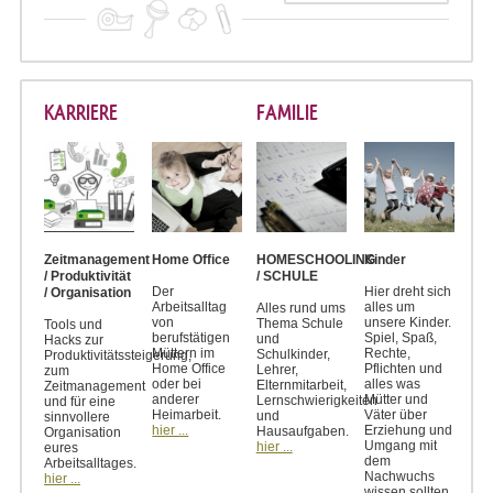
KARRIERE
FAMILIE
Zeitmanagement
Home Office
HOMESCHOOLING
Kinder
/ Produktivität
/ SCHULE
Der
Hier dreht sich
/ Organisation
Arbeitsalltag
alles um
Alles rund ums
von
unsere Kinder.
Thema Schule
Tools und
berufstätigen
Spiel, Spaß,
und
Hacks zur
Müttern im
Rechte,
Schulkinder,
Produktivitätssteigerung,
Home Office
Pflichten und
Lehrer,
zum
oder bei
alles was
Elternmitarbeit,
Zeitmanagement
anderer
Mütter und
Lernschwierigkeiten
und für eine
Heimarbeit.
Väter über
und
sinnvollere
hier ...
Erziehung und
Hausaufgaben.
Organisation
Umgang mit
hier ...
eures
dem
Arbeitsalltages.
Nachwuchs
hier ...
wissen sollten.