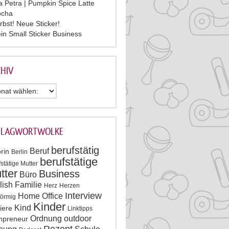
la Petra | Pumpkin Spice Latte
cha
rbst! Neue Sticker!
in Small Sticker Business
HIV
HLAGWORTWOLKE
berufstätig
Beruf
rin
Berlin
berufstätige
stätige Mutter
tter
Business
Büro
lish
Familie
Herz
Herzen
Interview
Home Office
förmig
Kinder
Kind
iere
Linktipps
Ordnung
outdoor
preneur