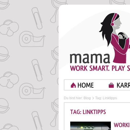
HOME
KARR
Du bist hier:
Blog
Tag: Linktipps
TAG: LINKTIPPS
WORKI