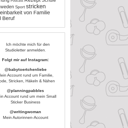
Rezept
nung
Schule
Podcast
stricken
hweden
Sport
einbarkeit von Familie
 Beruf
Folgt mir auf Instagram:
@babytoertchenliebe
ein Account rund um Familie,
de, Stricken, Häkeln & Nähen
@planningpabbles
in Account rund um mein Small
Sticker Business
@writingwoman
Mein Autorinnen-Account