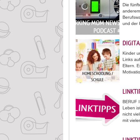
Die fün
anderem 
Berufswa
und der 
DIGITA
Kinder u
Links au
Eltern. 
Motivati
HOMESCHOOLING /
SCHULE
LINKT
BERUF In
Leben is
nicht vie
mit viel