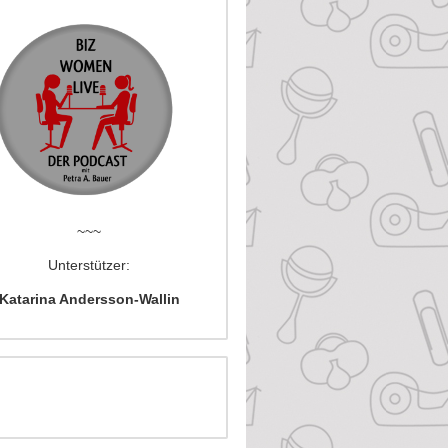
~~~
Unterstützer:
Katarina Andersson-Wallin