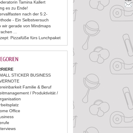
deratorin Tamina Kallert
ing es zu Ende!
tervallfasten nach der 5:2-
thode - Ein Selbstversuch
 wir gerade von Mindmaps
rachen ...
zept: Pizzafüße fürs Lunchpaket
EGORIEN
RIERE
MALL STICKER BUSINESS
VERNOTE
ereinbarkeit Familie & Beruf
eitmanagement / Produktivität /
rganisation
rbeitsplatz
ome Office
usiness
erufe
nterviews