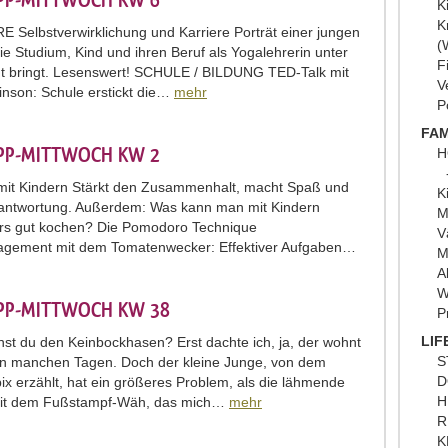
IPP-MITTWOCH KW 6
K
K
 Selbstverwirklichung und Karriere Porträt einer jungen
(
die Studium, Kind und ihren Beruf als Yogalehrerin unter
F
t bringt. Lesenswert! SCHULE / BILDUNG TED-Talk mit
V
nson: Schule erstickt die…
mehr
P
FAM
IPP-MITTWOCH KW 2
H
it Kindern Stärkt den Zusammenhalt, macht Spaß und
K
rantwortung. Außerdem: Was kann man mit Kindern
M
rs gut kochen? Die Pomodoro Technique
V
agement mit dem Tomatenwecker: Effektiver Aufgaben…
M
A
W
IPP-MITTWOCH KW 38
P
LIF
st du den Keinbockhasen? Erst dachte ich, ja, der wohnt
S
an manchen Tagen. Doch der kleine Junge, von dem
D
ibix erzählt, hat ein größeres Problem, als die lähmende
H
mit dem Fußstampf-Wäh, das mich…
mehr
R
K