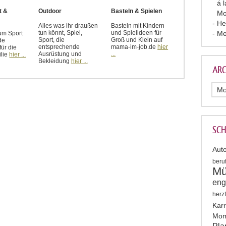
á 
t &
Outdoor
Basteln & Spielen
Mo
He
Alles was ihr draußen
Basteln mit Kindern
Me
tun könnt, Spiel,
und Spielideen für
 um Sport
Sport, die
Groß und Klein auf
de
entsprechende
mama-im-job.de
hier
ür die
Ausrüstung und
...
lie
hier ...
Bekleidung
hier ...
ARC
SC
Auto
beruf
Mü
eng
herz
Karr
Mom