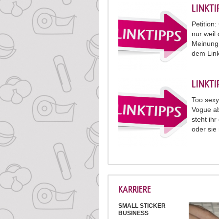
LINKT
Petition
nur weil
Meinung s
dem Link
LINKT
Too sexy
Vogue ab
steht ih
oder sie
KARRIERE
SMALL STICKER
BUSINESS