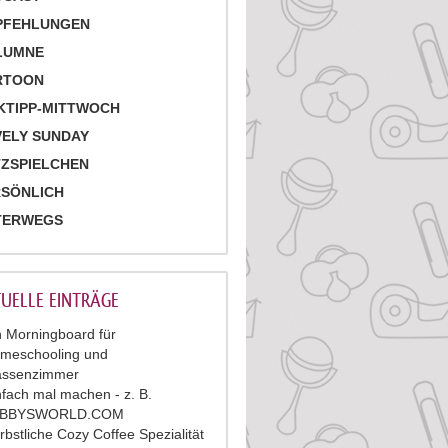
PFEHLUNGEN
LUMNE
RTOON
KTIPP-MITTWOCH
ELY SUNDAY
ZSPIELCHEN
RSÖNLICH
TERWEGS
UELLE EINTRÄGE
n Morningboard für
meschooling und
assenzimmer
nfach mal machen - z. B.
ABBYSWORLD.COM
rbstliche Cozy Coffee Spezialität