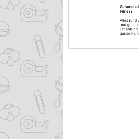
Gesundhei
Fitness
Alles rund
und gesun
Ernährung f
ganze Fami