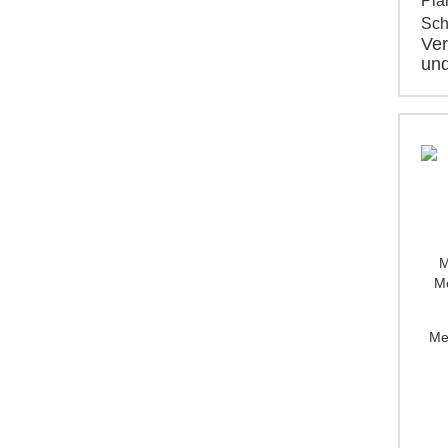
Pla
Sc
Ver
und
M
Mo
Me