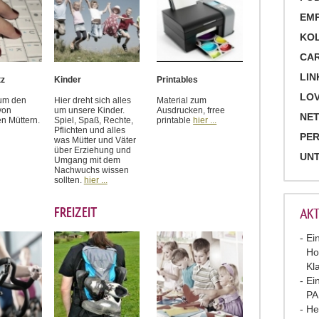
EM
KO
CA
LIN
tz
Kinder
Printables
LOV
 um den
Hier dreht sich alles
Material zum
von
um unsere Kinder.
Ausdrucken, frree
NET
en Müttern.
Spiel, Spaß, Rechte,
printable
hier ...
Pflichten und alles
PE
was Mütter und Väter
über Erziehung und
UN
Umgang mit dem
Nachwuchs wissen
sollten.
hier ...
FREIZEIT
AKT
Ei
Ho
Kl
Ei
P
He