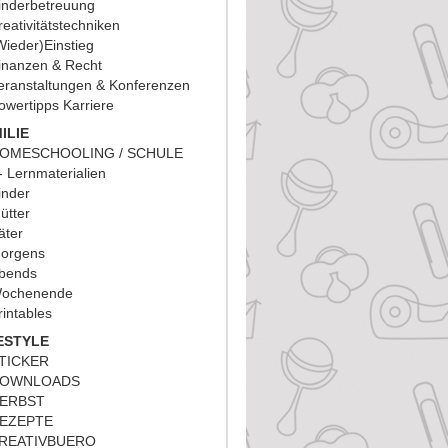
inderbetreuung
reativitätstechniken
Wieder)Einstieg
inanzen & Recht
eranstaltungen & Konferenzen
owertipps Karriere
ILIE
OMESCHOOLING / SCHULE
Lernmaterialien
inder
ütter
äter
orgens
bends
ochenende
rintables
ESTYLE
TICKER
OWNLOADS
ERBST
EZEPTE
REATIVBUERO