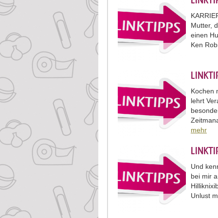
LINKT
KARRIERE
Mutter, 
einen Hu
Ken Robi
LINKT
Kochen m
lehrt Ve
besonde
Zeitman
mehr
LINKT
Und kenn
bei mir 
Hilliknix
Unlust 