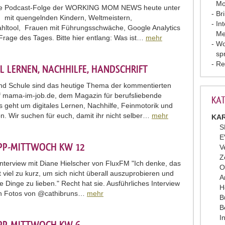
Mo
fte Podcast-Folge der WORKING MOM NEWS heute unter
Br
mit quengelnden Kindern, Weltmeistern,
In
hltool, Frauen mit Führungsschwäche, Google Analytics
Me
Frage des Tages. Bitte hier entlang: Was ist…
mehr
Wo
sp
Re
L LERNEN, NACHHILFE, HANDSCHRIFT
nd Schule sind das heutige Thema der kommentierten
f mama-im-job.de, dem Magazin für berufsliebende
KAT
Es geht um digitales Lernen, Nachhilfe, Feinmotorik und
on. Wir suchen für euch, damit ihr nicht selber…
mehr
KAR
S
E
IPP-MITTWOCH KW 12
V
Z
terview mit Diane Hielscher von FluxFM "Ich denke, das
O
t viel zu kurz, um sich nicht überall auszuprobieren und
A
le Dinge zu lieben." Recht hat sie. Ausführliches Interview
H
en Fotos von @cathibruns…
mehr
B
B
I