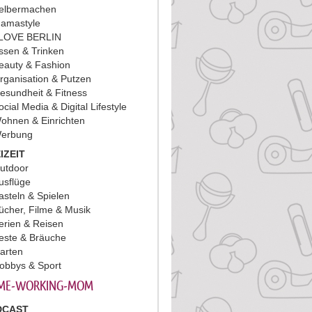
elbermachen
amastyle
 LOVE BERLIN
ssen & Trinken
eauty & Fashion
rganisation & Putzen
esundheit & Fitness
ocial Media & Digital Lifestyle
ohnen & Einrichten
erbung
IZEIT
utdoor
usflüge
asteln & Spielen
ücher, Filme & Musik
erien & Reisen
este & Bräuche
arten
obbys & Sport
ME-WORKING-MOM
DCAST