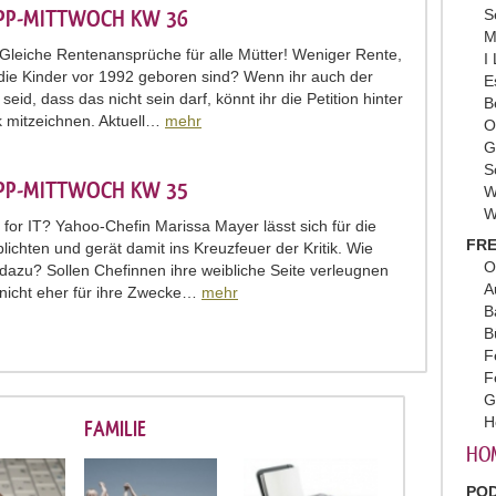
IPP-MITTWOCH KW 36
S
M
: Gleiche Rentenansprüche für alle Mütter! Weniger Rente,
I
 die Kinder vor 1992 geboren sind? Wenn ihr auch der
E
eid, dass das nicht sein darf, könnt ihr die Petition hinter
B
 mitzeichnen. Aktuell…
mehr
O
G
S
IPP-MITTWOCH KW 35
W
W
 for IT? Yahoo-Chefin Marissa Mayer lässt sich für die
FRE
lichten und gerät damit ins Kreuzfeuer der Kritik. Wie
O
r dazu? Sollen Chefinnen ihre weibliche Seite verleugnen
A
 nicht eher für ihre Zwecke…
mehr
B
B
F
F
G
H
FAMILIE
HO
PO