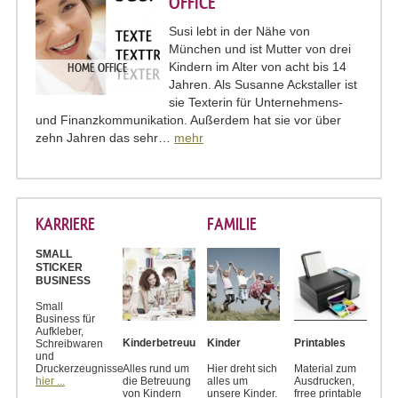
OFFICE
Susi lebt in der Nähe von
München und ist Mutter von drei
Kindern im Alter von acht bis 14
HOME OFFICE
Jahren. Als Susanne Ackstaller ist
sie Texterin für Unternehmens-
und Finanzkommunikation. Außerdem hat sie vor über
zehn Jahren das sehr…
mehr
KARRIERE
FAMILIE
SMALL
STICKER
BUSINESS
Small
Business für
Aufkleber,
Kinderbetreuung
Kinder
Printables
Schreibwaren
und
Druckerzeugnisse
Alles rund um
Hier dreht sich
Material zum
hier ...
die Betreuung
alles um
Ausdrucken,
von Kindern
unsere Kinder.
frree printable