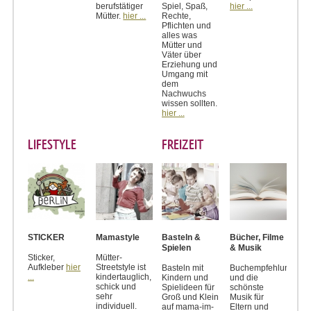
berufstätiger
Spiel, Spaß,
hier ...
Mütter.
hier ...
Rechte,
Pflichten und
alles was
Mütter und
Väter über
Erziehung und
Umgang mit
dem
Nachwuchs
wissen sollten.
hier ...
LIFESTYLE
FREIZEIT
STICKER
Mamastyle
Basteln &
Bücher, Filme
Spielen
& Musik
Sticker,
Mütter-
Aufkleber
hier
Streetstyle ist
Basteln mit
Buchempfehlungen
...
kindertauglich,
Kindern und
und die
schick und
Spielideen für
schönste
sehr
Groß und Klein
Musik für
individuell.
auf mama-im-
Eltern und