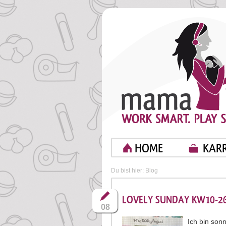
HOME
KARR
Du bist hier:
Blog
LOVELY SUNDAY KW10-26 |
08
Ich bin son