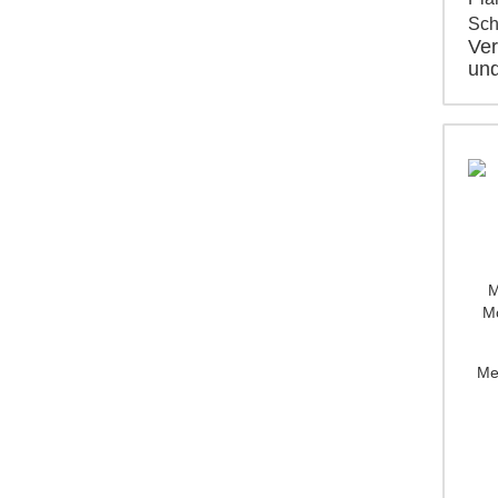
Sc
Ver
und
M
Mo
Me