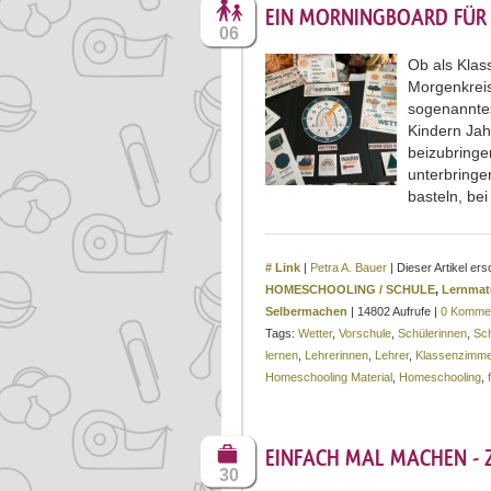
EIN MORNINGBOARD FÜR
06
Ob als Klas
Morgenkreis
sogenannte
Kindern Jah
beizubringe
unterbringe
basteln, b
# Link
|
Petra A. Bauer
| Dieser Artikel er
HOMESCHOOLING / SCHULE
,
Lernmate
Selbermachen
| 14802 Aufrufe |
0 Komme
Tags:
Wetter
,
Vorschule
,
Schülerinnen
,
Sch
lernen
,
Lehrerinnen
,
Lehrer
,
Klassenzimme
Homeschooling Material
,
Homeschooling
,
EINFACH MAL MACHEN - 
30