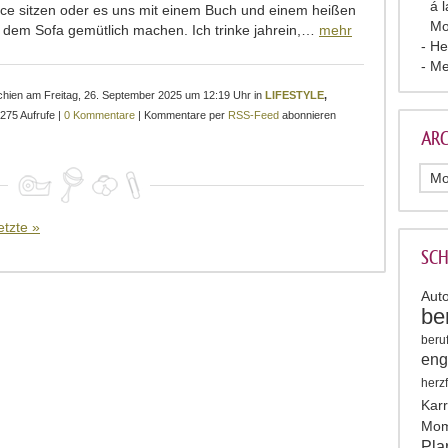
á 
ce sitzen oder es uns mit einem Buch und einem heißen
Mo
 dem Sofa gemütlich machen. Ich trinke jahrein,…
mehr
He
Me
schien am Freitag, 26. September 2025 um 12:19 Uhr in
LIFESTYLE
,
2275 Aufrufe |
0 Kommentare
| Kommentare per
RSS-Feed
abonnieren
ARC
etzte »
SC
Auto
be
beruf
eng
herz
Karr
Mom
Pla