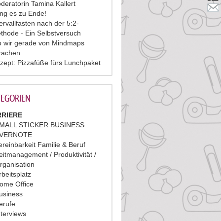
deratorin Tamina Kallert
ing es zu Ende!
tervallfasten nach der 5:2-
thode - Ein Selbstversuch
 wir gerade von Mindmaps
rachen ...
zept: Pizzafüße fürs Lunchpaket
EGORIEN
RIERE
MALL STICKER BUSINESS
VERNOTE
ereinbarkeit Familie & Beruf
eitmanagement / Produktivität /
rganisation
rbeitsplatz
ome Office
usiness
erufe
nterviews