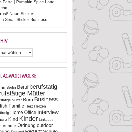
la Petra | Pumpkin Spice Latte
cha
rbst! Neue Sticker!
in Small Sticker Business
HIV
HLAGWORTWOLKE
berufstätig
Beruf
rin
Berlin
rufstätige Mütter
Business
Büro
stätige Mutter
lish
Familie
Herz
Herzen
Interview
Home Office
förmig
Kinder
Kind
iere
Linktipps
Ordnung
outdoor
preneur
Rezept
nung
Schule