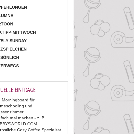
PFEHLUNGEN
LUMNE
RTOON
KTIPP-MITTWOCH
ELY SUNDAY
ZSPIELCHEN
RSÖNLICH
TERWEGS
UELLE EINTRÄGE
n Morningboard für
meschooling und
assenzimmer
nfach mal machen - z. B.
ABBYSWORLD.COM
rbstliche Cozy Coffee Spezialität