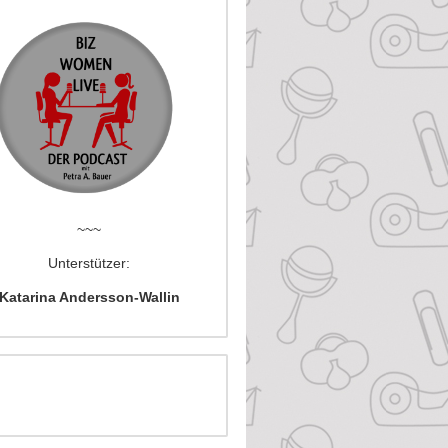
~~~
Unterstützer:
Katarina Andersson-Wallin