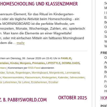
 HOMESCHOOLING UND KLASSENZIMMER
S
M
I
senraum-Element, für das Ritual im Kindergarten-
E
 oder als tägliche Aktivität beim Homeschooling - ein
B
s MORNINGBOARD ist die perfekte Methode, um
O
reszeiten, Monate, Wochentage, Zahlen, etc. spielerisch
G
n. Man kann die Elemente an einer Magnettafel
S
n, oder mit einfachen Mitteln ein faltbares Morningboard
W
ei dem die…
mehr
W
FRE
O
schien am Dienstag, 06. Januar 2026 um 15:41 Uhr in
FAMILIE
,
A
rialien
,
Kinder
,
Morgens
,
Printables
,
LIFESTYLE
,
DOWNLOADS
,
B
ntare
| Kommentare per
RSS-Feed
abonnieren
B
üler
,
Schule
,
Regenbogen
,
Morningboard
,
Morgenkreis
,
Lernmaterial
,
F
r
,
Klassenraumdeko
,
Klassenraum
,
Kindergarten
,
Kalender
,
Jahreszeiten
,
F
für Lehrerinnen
,
für Lehrer
,
Erzieherinnen
,
Erzeiher
G
H
OKTOBER 2025
HO
Z. B. PABBYSWORLD.COM
PO