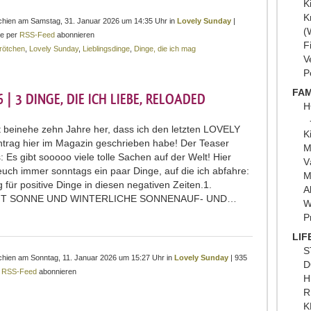
K
K
rschien am Samstag, 31. Januar 2026 um 14:35 Uhr in
Lovely Sunday
|
(
e per
RSS-Feed
abonnieren
F
rötchen
,
Lovely Sunday
,
Lieblingsdinge
,
Dinge, die ich mag
V
P
FAM
| 3 DINGE, DIE ICH LIEBE, RELOADED
H
st beinehe zehn Jahre her, dass ich den letzten LOVELY
K
rag hier im Magazin geschrieben habe! Der Teaser
M
s: Es gibt sooooo viele tolle Sachen auf der Welt! Hier
V
 euch immer sonntags ein paar Dinge, auf die ich abfahre:
M
 für positive Dinge in diesen negativen Zeiten. ​ 1.
A
IT SONNE UND WINTERLICHE SONNENAUF- UND…
W
P
LIF
S
rschien am Sonntag, 11. Januar 2026 um 15:27 Uhr in
Lovely Sunday
| 935
D
r
RSS-Feed
abonnieren
H
R
K