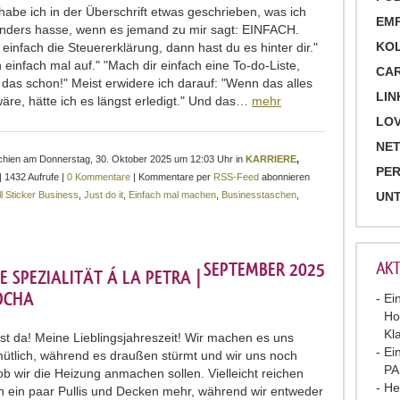
 habe ich in der Überschrift etwas geschrieben, was ich
EM
nders hasse, wenn es jemand zu mir sagt: EINFACH.
KO
einfach die Steuererklärung, dann hast du es hinter dir."
einfach mal auf." "Mach dir einfach eine To-do-Liste,
CA
 das schon!" Meist erwidere ich darauf: "Wenn das alles
LIN
wäre, hätte ich es längst erledigt." Und das…
mehr
LOV
NET
rschien am Donnerstag, 30. Oktober 2025 um 12:03 Uhr in
KARRIERE
,
PE
| 1432 Aufrufe |
0 Kommentare
| Kommentare per
RSS-Feed
abonnieren
l Sticker Business
,
Just do it
,
Einfach mal machen
,
Businesstaschen
,
UN
AKT
SEPTEMBER 2025
E SPEZIALITÄT Á LA PETRA |
OCHA
Ei
Ho
Kl
ist da! Meine Lieblingsjahreszeit! Wir machen es uns
Ei
ütlich, während es draußen stürmt und wir uns noch
P
ob wir die Heizung anmachen sollen. Vielleicht reichen
He
h ein paar Pullis und Decken mehr, während wir entweder