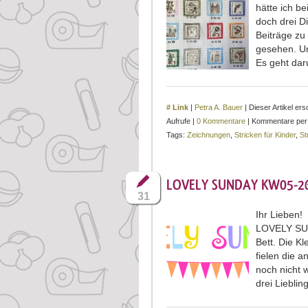
hätte ich b
doch drei D
Beiträge zu
gesehen. Un
Es geht dar
# Link
|
Petra A. Bauer
| Dieser Artikel e
Aufrufe |
0 Kommentare
| Kommentare pe
Tags:
Zeichnungen
,
Stricken für Kinder
,
St
LOVELY SUNDAY KW05-26 |
31
Ihr Lieben!
LOVELY SUND
Bett. Die K
fielen die 
noch nicht 
drei Lieblin