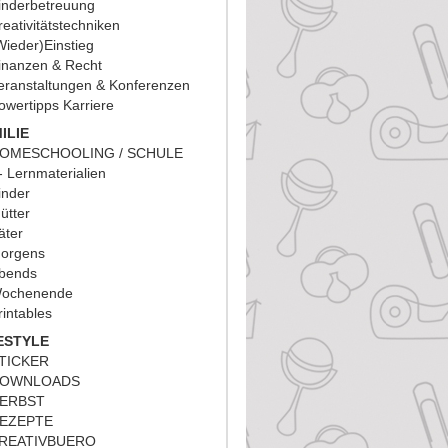
inderbetreuung
reativitätstechniken
Wieder)Einstieg
inanzen & Recht
eranstaltungen & Konferenzen
owertipps Karriere
ILIE
OMESCHOOLING / SCHULE
Lernmaterialien
inder
ütter
äter
orgens
bends
ochenende
rintables
ESTYLE
TICKER
OWNLOADS
ERBST
EZEPTE
REATIVBUERO