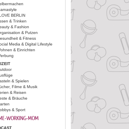
elbermachen
amastyle
 LOVE BERLIN
ssen & Trinken
eauty & Fashion
rganisation & Putzen
esundheit & Fitness
ocial Media & Digital Lifestyle
ohnen & Einrichten
erbung
IZEIT
utdoor
usflüge
asteln & Spielen
ücher, Filme & Musik
erien & Reisen
este & Bräuche
arten
obbys & Sport
ME-WORKING-MOM
DCAST