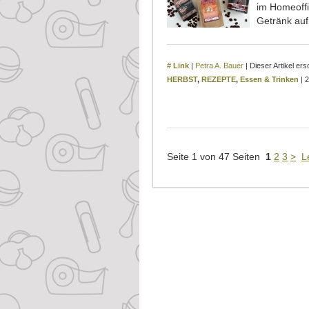
im Homeoffi
Getränk auf
# Link
|
Petra A. Bauer
| Dieser Artikel er
HERBST
,
REZEPTE
,
Essen & Trinken
| 
Seite 1 von 47 Seiten
1
2
3
>
L