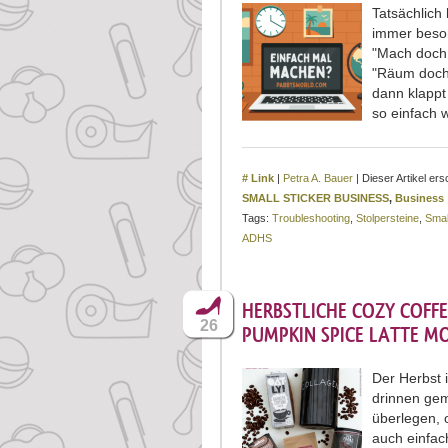
Tatsächlich
immer beso
"Mach doch 
"Räum doch 
dann klappt
so einfach 
# Link
|
Petra A. Bauer
| Dieser Artikel e
SMALL STICKER BUSINESS
,
Business
Tags:
Troubleshooting
,
Stolpersteine
,
Smal
ADHS
HERBSTLICHE COZY COFFE
26
PUMPKIN SPICE LATTE M
Der Herbst 
drinnen gem
überlegen, 
auch einfac