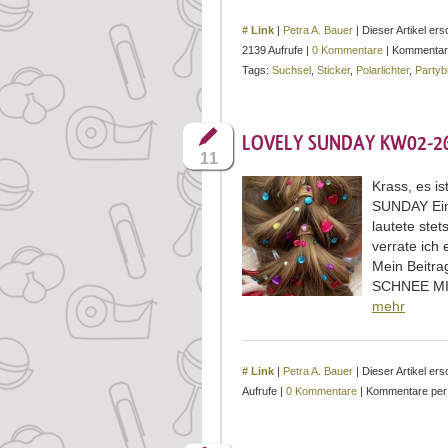
# Link
|
Petra A. Bauer
| Dieser Artikel e
2139 Aufrufe |
0 Kommentare
| Kommentar
Tags:
Suchsel
,
Sticker
,
Polarlichter
,
Partyb
LOVELY SUNDAY KW02-26 
11
Krass, es i
SUNDAY Eint
lautete stet
verrate ich
Mein Beitrag
SCHNEE M
mehr
# Link
|
Petra A. Bauer
| Dieser Artikel e
Aufrufe |
0 Kommentare
| Kommentare pe