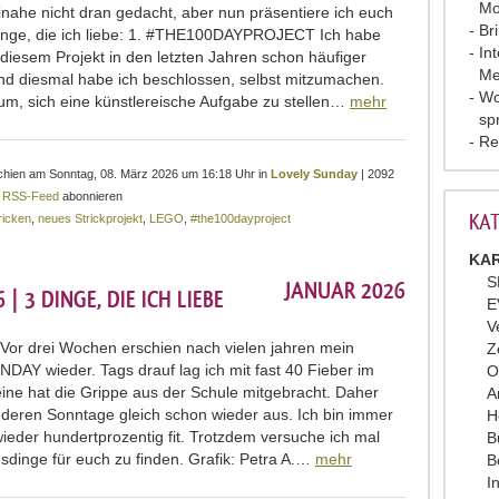
Mo
einahe nicht dran gedacht, aber nun präsentiere ich euch
Br
inge, die ich liebe: 1. #THE100DAYPROJECT Ich habe
In
 diesem Projekt in den letzten Jahren schon häufiger
Me
d diesmal habe ich beschlossen, selbst mitzumachen.
Wo
um, sich eine künstlereische Aufgabe zu stellen…
mehr
sp
Re
rschien am Sonntag, 08. März 2026 um 16:18 Uhr in
Lovely Sunday
| 2092
r
RSS-Feed
abonnieren
KAT
ricken
,
neues Strickprojekt
,
LEGO
,
#the100dayproject
KAR
S
JANUAR 2026
 3 DINGE, DIE ICH LIEBE
E
V
 Vor drei Wochen erschien nach vielen jahren mein
Z
AY wieder. Tags drauf lag ich mit fast 40 Fieber im
O
leine hat die Grippe aus der Schule mitgebracht. Daher
A
anderen Sonntage gleich schon wieder aus. Ich bin immer
H
wieder hundertprozentig fit. Trotzdem versuche ich mal
B
gsdinge für euch zu finden. Grafik: Petra A.…
mehr
B
I