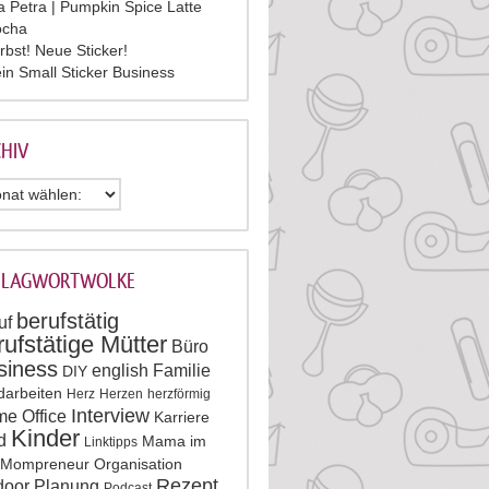
la Petra | Pumpkin Spice Latte
cha
rbst! Neue Sticker!
in Small Sticker Business
HIV
HLAGWORTWOLKE
berufstätig
uf
rufstätige Mütter
Büro
siness
english
Familie
DIY
darbeiten
Herz
Herzen
herzförmig
Interview
e Office
Karriere
Kinder
d
Mama im
Linktipps
Mompreneur
Organisation
Rezept
door
Planung
Podcast