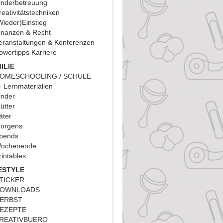
inderbetreuung
reativitätstechniken
Wieder)Einstieg
inanzen & Recht
eranstaltungen & Konferenzen
owertipps Karriere
ILIE
OMESCHOOLING / SCHULE
Lernmaterialien
inder
ütter
äter
orgens
bends
ochenende
rintables
ESTYLE
TICKER
OWNLOADS
ERBST
EZEPTE
REATIVBUERO