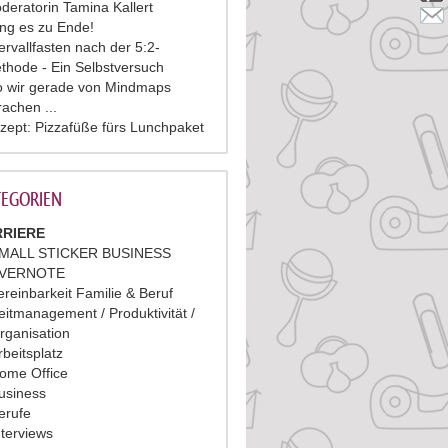
deratorin Tamina Kallert
ing es zu Ende!
tervallfasten nach der 5:2-
thode - Ein Selbstversuch
 wir gerade von Mindmaps
rachen ...
zept: Pizzafüße fürs Lunchpaket
EGORIEN
RIERE
MALL STICKER BUSINESS
VERNOTE
ereinbarkeit Familie & Beruf
eitmanagement / Produktivität /
rganisation
rbeitsplatz
ome Office
usiness
erufe
nterviews