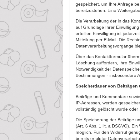
gespeichert, um Ihre Anfrage b
bereitzustehen. Eine Weitergabe d
Die Verarbeitung der in das Kon
auf Grundlage Ihrer Einwilligung 
erteilten Einwilligung ist jederz
Mitteilung per E-Mail. Die Recht
Datenverarbeitungsvorgänge ble
Über das Kontaktformular übermit
Löschung auffordern, Ihre Einwi
Notwendigkeit der Datenspeiche
Bestimmungen - insbesondere Au
Speicherdauer von Beiträge
Beiträge und Kommentare sowie 
IP-Adressen, werden gespeichert.
vollständig gelöscht wurde oder
Die Speicherung der Beiträge un
(Art. 6 Abs. 1 lit. a DSGVO). Ein W
möglich. Für den Widerruf genüg
bereits erfolgter Datenverarbei