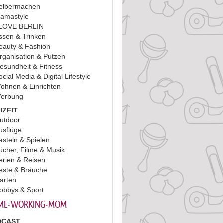
elbermachen
amastyle
 LOVE BERLIN
ssen & Trinken
eauty & Fashion
rganisation & Putzen
esundheit & Fitness
ocial Media & Digital Lifestyle
ohnen & Einrichten
erbung
IZEIT
utdoor
usflüge
asteln & Spielen
ücher, Filme & Musik
erien & Reisen
este & Bräuche
arten
obbys & Sport
ME-WORKING-MOM
DCAST