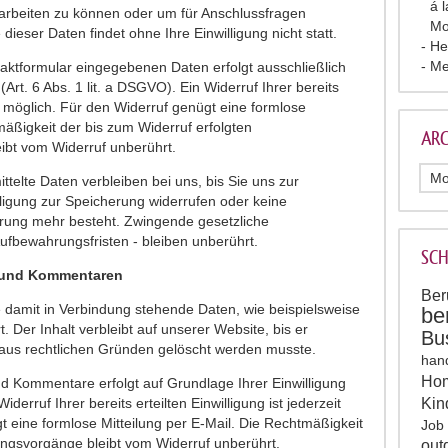
á 
earbeiten zu können oder um für Anschlussfragen
Mo
ieser Daten findet ohne Ihre Einwilligung nicht statt.
He
Me
taktformular eingegebenen Daten erfolgt ausschließlich
(Art. 6 Abs. 1 lit. a DSGVO). Ein Widerruf Ihrer bereits
eit möglich. Für den Widerruf genügt eine formlose
mäßigkeit der bis zum Widerruf erfolgten
ARC
ibt vom Widerruf unberührt.
telte Daten verbleiben bei uns, bis Sie uns zur
lligung zur Speicherung widerrufen oder keine
rung mehr besteht. Zwingende gesetzliche
fbewahrungsfristen - bleiben unberührt.
SC
n und Kommentaren
Ber
damit in Verbindung stehende Daten, wie beispielsweise
be
 Der Inhalt verbleibt auf unserer Website, bis er
Bu
 aus rechtlichen Gründen gelöscht werden musste.
han
Hom
d Kommentare erfolgt auf Grundlage Ihrer Einwilligung
iderruf Ihrer bereits erteilten Einwilligung ist jederzeit
Kin
t eine formlose Mitteilung per E-Mail. Die Rechtmäßigkeit
Job
tungsvorgänge bleibt vom Widerruf unberührt.
out