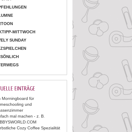
PFEHLUNGEN
LUMNE
RTOON
KTIPP-MITTWOCH
ELY SUNDAY
ZSPIELCHEN
RSÖNLICH
TERWEGS
UELLE EINTRÄGE
n Morningboard für
meschooling und
assenzimmer
nfach mal machen - z. B.
ABBYSWORLD.COM
rbstliche Cozy Coffee Spezialität