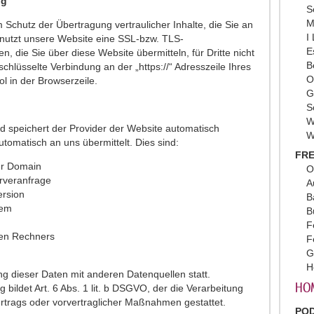
ng
S
M
Schutz der Übertragung vertraulicher Inhalte, die Sie an
I
 nutzt unsere Website eine SSL-bzw. TLS-
E
n, die Sie über diese Website übermitteln, für Dritte nicht
B
schlüsselte Verbindung an der „https://“ Adresszeile Ihres
O
 in der Browserzeile.
G
S
W
d speichert der Provider der Website automatisch
W
utomatisch an uns übermittelt. Dies sind:
FRE
er Domain
O
rveranfrage
A
ersion
B
tem
B
F
en Rechners
F
G
H
g dieser Daten mit anderen Datenquellen statt.
HO
bildet Art. 6 Abs. 1 lit. b DSGVO, der die Verarbeitung
ertrags oder vorvertraglicher Maßnahmen gestattet.
PO