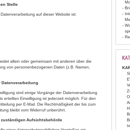
Mo
en Stelle
Br
In
e Datenverarbeitung auf dieser Website ist:
Me
Wo
sp
Re
KAT
heidet allein oder gemeinsam mit anderen über die
itung von personenbezogenen Daten (z.B. Namen,
KAR
S
E
ur Datenverarbeitung
V
Z
nwilligung sind einige Vorgänge der Datenverarbeitung
O
s erteilten Einwilligung ist jederzeit möglich. Für den
A
itteilung per E-Mail. Die Rechtmäßigkeit der bis zum
H
itung bleibt vom Widerruf unberührt.
B
r zuständigen Aufsichtsbehörde
B
I
alle eines datenschutzrechtlichen Verstoßes ein