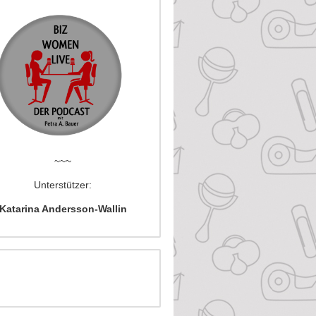
~~~
Unterstützer:
Katarina Andersson-Wallin