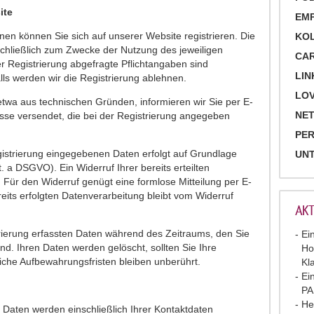
ite
EM
en können Sie sich auf unserer Website registrieren. Die
KO
chließlich zum Zwecke der Nutzung des jeweiligen
CA
r Registrierung abgefragte Pflichtangaben sind
LIN
lls werden wir die Registrierung ablehnen.
LOV
etwa aus technischen Gründen, informieren wir Sie per E-
NET
esse versendet, die bei der Registrierung angegeben
PE
gistrierung eingegebenen Daten erfolgt auf Grundlage
UN
lit. a DSGVO). Ein Widerruf Ihrer bereits erteilten
h. Für den Widerruf genügt eine formlose Mitteilung per E-
eits erfolgten Datenverarbeitung bleibt vom Widerruf
AKT
trierung erfassten Daten während des Zeitraums, den Sie
Ei
ind. Ihren Daten werden gelöscht, sollten Sie Ihre
Ho
iche Aufbewahrungsfristen bleiben unberührt.
Kl
Ei
P
He
e Daten werden einschließlich Ihrer Kontaktdaten