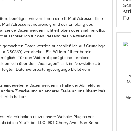
Sch
str
Fam
ers benötigen wir von Ihnen eine E-Mail-Adresse. Eine
E-Mail-Adresse ist notwendig und der Empfang des
rgänzende Daten werden nicht erhoben oder sind freiwillig.
t ausschließlich für den Versand des Newsletters.
g gemachten Daten werden ausschließlich auf Grundlage
lit. a DSGVO) verarbeitet. Ein Widerruf Ihrer bereits
eit möglich. Für den Widerruf genügt eine formlose
elden sich über den "Austragen"-Link im Newsletter ab.
erfolgten Datenverarbeitungsvorgänge bleibt vom
M
Mo
ts eingegebene Daten werden im Falle der Abmeldung
r andere Zwecke und an anderer Stelle an uns übermittelt
iterhin bei uns.
Me
 von Videoinhalten nutzt unsere Website Plugins von
als ist die YouTube, LLC, 901 Cherry Ave., San Bruno,