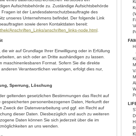
K
digen Aufsichtsbehörde zu. Zuständige Aufsichtsbehörde
K
r Fragen ist der Landesdatenschutzbeauftragte des
(
itz unseres Unternehmens befindet. Der folgende Link
F
zbeauftragten sowie deren Kontaktdaten bereit:
V
thek/Anschriften_Links/anschriften_links-node.html
.
P
it
FAM
H
die wir auf Grundlage Ihrer Einwilligung oder in Erfüllung
arbeiten, an sich oder an Dritte aushändigen zu lassen.
K
nem maschinenlesbaren Format. Sofern Sie die direkte
M
anderen Verantwortlichen verlangen, erfolgt dies nur,
V
M
A
gung, Sperrung, Löschung
W
P
der geltenden gesetzlichen Bestimmungen das Recht auf
hre gespeicherten personenbezogenen Daten, Herkunft der
LIF
 Zweck der Datenverarbeitung und ggf. ein Recht auf
S
schung dieser Daten. Diesbezüglich und auch zu weiteren
D
gene Daten können Sie sich jederzeit über die im
H
tmöglichkeiten an uns wenden.
R
K