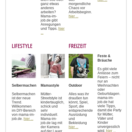
ganz etwas
morgendliche
anderes
Chaos vor
arbeiten?
Arbeitsbeginn.
Mama-im-
hier ...
job.de gibt
Anregungen
und Tipps.
hier
...
LIFESTYLE
FREIZEIT
Feste &
Bräuche
Es gibt viele
Anlässe zum
Feiern – nicht
nur an
Weihnachten
Selbermachen
Mamastyle
Outdoor
oder
Geburtstagen.
Selbermachen
Mütter-
Alles was ihr
mama-im-
ist der neue
Streetstyle ist
draußen tun
job.de hat
Trend.
kindertauglich,
könnt, Spiel,
viele Tipps,
Willkommen
schick und
Sport, die
damit die Party
im DIY-Bereich
sehr
entsprechende
für Mütter,
von mama-im-
individuell.
Ausrüstung
Väter und
job.de.
hier ...
Mama-im-
und
Kinder
job.de lag mit
Bekleidung
unvergesslich
der Kamera
hier ...
wird.
hier ...
auf der Lauer.