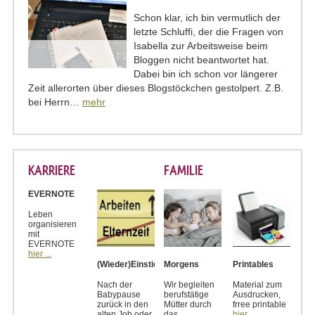
Schon klar, ich bin vermutlich der
letzte Schluffi, der die Fragen von
Isabella zur Arbeitsweise beim
Bloggen nicht beantwortet hat.
Dabei bin ich schon vor längerer
Zeit allerorten über dieses Blogstöckchen gestolpert. Z.B.
bei Herrn…
mehr
KARRIERE
FAMILIE
EVERNOTE
Leben
organisieren
mit
EVERNOTE
hier ...
(Wieder)Einstieg
Morgens
Printables
Nach der
Wir begleiten
Material zum
Babypause
berufstätige
Ausdrucken,
zurück in den
Mütter durch
frree printable
alten Job oder
das
hier ...