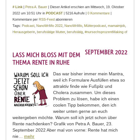
# Link
|
Petra A. Bauer
| Dieser Artikel erschien am Mittwoch, 19. Oktober
2022 um 10:51 Uhr in
PODCAST
| 5216 Aufrufe |
0 Kommentare
|
Kommentare per
RSS-Feed
abonnieren
Tags:
Podcast
,
NanoWriMo 2022
,
NanoWriMo
,
Mütterpodcast
,
mamaimjob
,
Herausgeberin
,
berufstätige Mutter
,
berufstätig
,
#nursechsprozentMaking of
SEPTEMBER 2022
LASS MICH BLOSS MIT DEM T
HEMA RENTE IN RUHE
Das war bisher immer mein Mantra,
weil ich Formulare Ausfüllen etwa so
attraktiv finde wie Fußpilz und
Cholera zusammen. Um dieses
Problem zu lösen, habe ich einen
coolen Tipp bekommen, den ich
weiter unten gerne an euch
weitergeben möchte. Warum soll ich jetzt schon über
Rente nachdenken? Grafik von Petra A. Bauer, 23.
September 2022 Aber mal von vorne: Rente hat mich
nie…
mehr