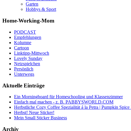
Garten
Hobbys & Sport
Home-Working-Mom
PODCAST
Empfehlungen
Kolumne
Cartoon
Linktipp-Mittwoch
Lovely Sunday
Netzspielchen
Persönlich
Unterwegs
Aktuelle Einträge
Ein Morningboard für Homeschooling und Klassenzimmer
Einfach mal machen - z. B. PABBYSWORLD.COM
Herbstliche Cozy Coffee Spezialität á la Petra | Pumpkin Spic
Herbst! Neue Sticker!
Mein Small Sticker Business
Archiv