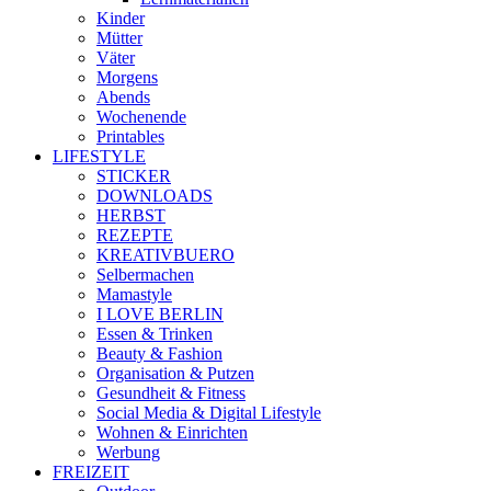
Kinder
Mütter
Väter
Morgens
Abends
Wochenende
Printables
LIFESTYLE
STICKER
DOWNLOADS
HERBST
REZEPTE
KREATIVBUERO
Selbermachen
Mamastyle
I LOVE BERLIN
Essen & Trinken
Beauty & Fashion
Organisation & Putzen
Gesundheit & Fitness
Social Media & Digital Lifestyle
Wohnen & Einrichten
Werbung
FREIZEIT