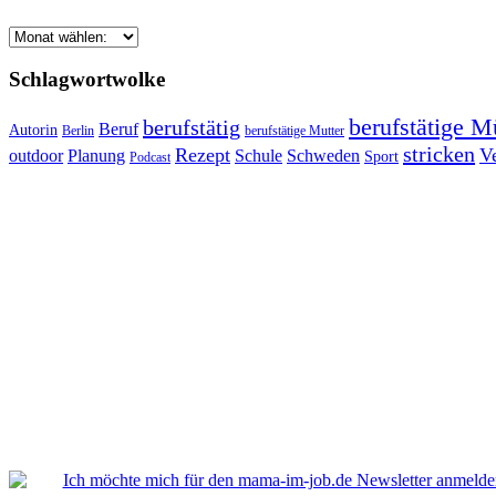
Schlagwortwolke
berufstätige M
berufstätig
Beruf
Autorin
Berlin
berufstätige Mutter
stricken
Rezept
V
outdoor
Planung
Schule
Schweden
Sport
Podcast