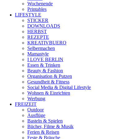
Wochenende
Printables
LIFESTYLE
STICKER
DOWNLOADS
HERBST
REZEPTE
KREATIVBUERO
Selbermachen
Mamastyle
I LOVE BERLIN
Essen & Trinken
Beauty & Fashion
Organisation & Putzen
Gesundheit & Fitness
Social Media & Digital Lifestyle
Wohnen & Einrichten
Werbung
FREIZEIT
Outdoor
Ausflüge
Basteln & Spielen
Bücher, Filme & Musik
Ferien & Reisen
Feste & Bräuche