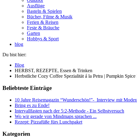
Outdoor
Ausflüge
Basteln & Spielen
Bücher, Filme & Musik
Ferien & Reisen
Feste & Bräuche
Garten
Hobbys & Sport
blog
Du bist hier:
Blog
HERBST, REZEPTE, Essen & Trinken
Herbstliche Cozy Coffee Spezialität á la Petra | Pumpkin Spic
Beliebteste Einträge
10 Jahre Reisemagazin “Wunderschön!”- Interview mit Modera
Bring es zu Ende!
Intervallfasten nach der 5:2-Methode - Ein Selbstversuch
Wo wir gerade von Mindmaps sprachen ...
Rezept: Pizzafüße fürs Lunchpaket
Kategorien