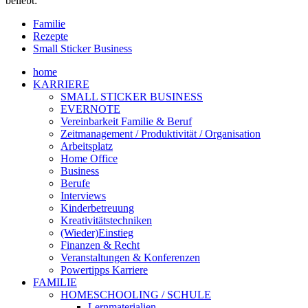
beliebt:
Familie
Rezepte
Small Sticker Business
home
KARRIERE
SMALL STICKER BUSINESS
EVERNOTE
Vereinbarkeit Familie & Beruf
Zeitmanagement / Produktivität / Organisation
Arbeitsplatz
Home Office
Business
Berufe
Interviews
Kinderbetreuung
Kreativitätstechniken
(Wieder)Einstieg
Finanzen & Recht
Veranstaltungen & Konferenzen
Powertipps Karriere
FAMILIE
HOMESCHOOLING / SCHULE
Lernmaterialien