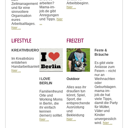
arbeiten?
Arbeitsbeginn.
Zeitmanagement
Mama-im-
hier ...
und für eine
job.de gibt
sinnvollere
Anregungen
Organisation
und Tipps.
hier
eures
...
Arbeitsalltages.
hier ...
LIFESTYLE
FREIZEIT
KREATIVBUERO
Feste &
Bräuche
Im Kreativbüro
entstehen
Es gibt viele
Handarbeitsanleitungen
Anlässe zum
hier ...
Feiern – nicht
nur an
Weihnachten
I LOVE
Outdoor
oder
BERLIN
Geburtstagen.
Alles was ihr
mama-im-
draußen tun
Familienfreundliche
job.de hat
könnt, Spiel,
Orte und
viele Tipps,
Sport, die
Working Moms
damit die Party
entsprechende
in Berlin, die
für Mütter,
Ausrüstung
ihr einfach
Väter und
und
kennen
Kinder
Bekleidung
(lernen) solltet.
unvergesslich
hier ...
hier ...
wird.
hier ...