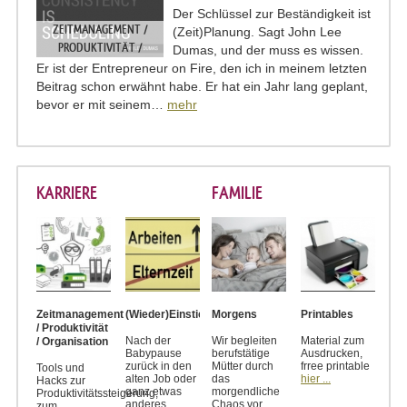
Der Schlüssel zur Beständigkeit ist
ZEITMANAGEMENT /
(Zeit)Planung. Sagt John Lee
PRODUKTIVITÄT /
Dumas, und der muss es wissen.
ORGANISATION
Er ist der Entrepreneur on Fire, den ich in meinem letzten
Beitrag schon erwähnt habe. Er hat ein Jahr lang geplant,
bevor er mit seinem…
mehr
KARRIERE
FAMILIE
Zeitmanagement
(Wieder)Einstieg
Morgens
Printables
/ Produktivität
Nach der
Wir begleiten
Material zum
/ Organisation
Babypause
berufstätige
Ausdrucken,
zurück in den
Mütter durch
frree printable
Tools und
alten Job oder
das
hier ...
Hacks zur
ganz etwas
morgendliche
Produktivitätssteigerung,
anderes
Chaos vor
zum