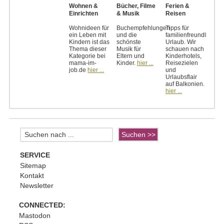
Wohnen &
Bücher, Filme
Ferien &
Einrichten
& Musik
Reisen
Wohnideen für
Buchempfehlungen
Tipps für
ein Leben mit
und die
familienfreundlichen
Kindern ist das
schönste
Urlaub. Wir
Thema dieser
Musik für
schauen nach
Kategorie bei
Eltern und
Kinderhotels,
mama-im-
Kinder.
hier ...
Reisezielen
job.de
hier ...
und
Urlaubsflair
auf Balkonien.
hier ...
SERVICE
Sitemap
Kontakt
Newsletter
CONNECTED:
Mastodon