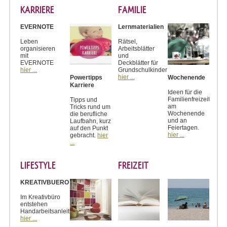
KARRIERE
FAMILIE
EVERNOTE
Lernmaterialien
Leben
Rätsel,
organisieren
Arbeitsblätter
mit
und
EVERNOTE
Deckblätter für
hier ...
Grundschulkinder
hier ...
Powertipps
Wochenende
Karriere
Ideen für die
Familienfreizeit
Tipps und
am
Tricks rund um
Wochenende
die berufliche
und an
Laufbahn, kurz
Feiertagen.
auf den Punkt
hier ...
gebracht.
hier
...
LIFESTYLE
FREIZEIT
KREATIVBUERO
Im Kreativbüro
entstehen
Handarbeitsanleitungen
hier ...