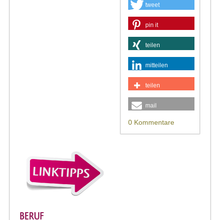
tweet
pin it
teilen
mitteilen
teilen
mail
0 Kommentare
BERUF