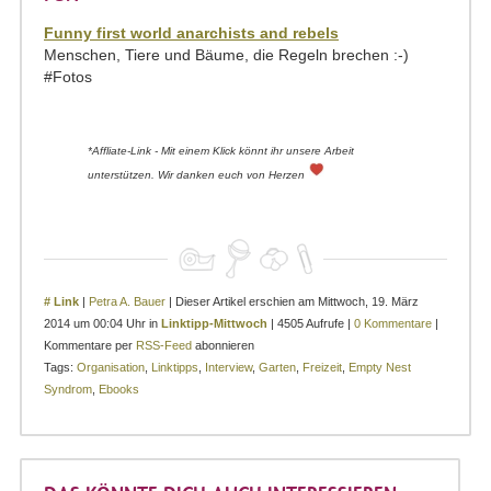
Funny first world anarchists and rebels
Menschen, Tiere und Bäume, die Regeln brechen :-)
#Fotos
*Affliate-Link - Mit einem Klick könnt ihr unsere Arbeit
unterstützen. Wir danken euch von Herzen
# Link
|
Petra A. Bauer
| Dieser Artikel erschien am Mittwoch, 19. März
2014 um 00:04 Uhr in
Linktipp-Mittwoch
| 4505 Aufrufe |
0 Kommentare
|
Kommentare per
RSS-Feed
abonnieren
Tags:
Organisation
,
Linktipps
,
Interview
,
Garten
,
Freizeit
,
Empty Nest
Syndrom
,
Ebooks