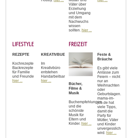
Väter über
Erziehung
und Umgang
mit dem
Nachwuchs
wissen
sollten.
hier ...
LIFESTYLE
FREIZEIT
REZEPTE
KREATIVBUERO
Feste &
Bräuche
Kochrezepte
Im
Backrezepte
Kreativbüro
Es gibt viele
für Familie
entstehen
Anlässe zum
und Freunde
Handarbeitsanleitungen
Feiern – nicht
hier ...
hier ...
nur an
Bücher,
Weihnachten
Filme &
oder
Musik
Geburtstagen.
mama-im-
Buchempfehlungen
job.de hat
und die
viele Tipps,
schönste
damit die
Musik für
Party für
Eltern und
Mütter, Väter
Kinder.
hier ...
und Kinder
unvergesslich
wird.
hier ...