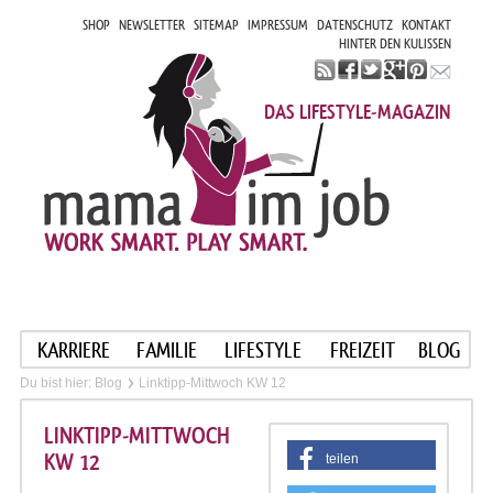
SHOP
NEWSLETTER
SITEMAP
IMPRESSUM
DATENSCHUTZ
KONTAKT
HINTER DEN KULISSEN
DAS LIFESTYLE-MAGAZIN
KARRIERE
FAMILIE
LIFESTYLE
FREIZEIT
BLOG
Du bist hier:
Blog
Linktipp-Mittwoch KW 12
LINKTIPP-MITTWOCH
KW 12
teilen