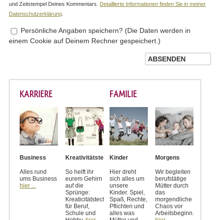
und Zeitstempel Deines Kommentars.
Detaillierte Informationen finden Sie in meiner
Datenschutzerklärung
.
Persönliche Angaben speichern? (Die Daten werden in
einem Cookie auf Deinem Rechner gespeichert.)
KARRIERE
FAMILIE
Business
Kreativitätstechniken
Kinder
Morgens
Alles rund
So helft ihr
Hier dreht
Wir begleiten
ums Business
eurem Gehirn
sich alles um
berufstätige
hier ...
auf die
unsere
Mütter durch
Sprünge:
Kinder. Spiel,
das
Kreaticitätstechniken
Spaß, Rechte,
morgendliche
für Beruf,
Pflichten und
Chaos vor
Schule und
alles was
Arbeitsbeginn.
Hobby.
hier ...
Mütter und
hier ...