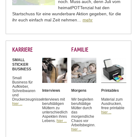
noch. Muss auch, denn Juli vom
heimatPOTTenzial hat den
Startschuss für eine wunderbare Aktion gegeben, für die
ihr euch einfach mal Zeit nehmen…
mehr
KARRIERE
FAMILIE
SMALL
STICKER
BUSINESS
Small
Business für
Aufkleber,
Interviews
Morgens
Printables
Schreibwaren
und
Druckerzeugnisse
Interviews mit
Wir begleiten
Material zum
hier ...
berufstätigen
berufstätige
Ausdrucken,
Müttern zu
Mütter durch
frree printable
unterschiedlichen
das
hier ...
Aspekten ihres
morgendliche
Lebens.
hier ...
Chaos vor
Arbeitsbeginn.
hier ...