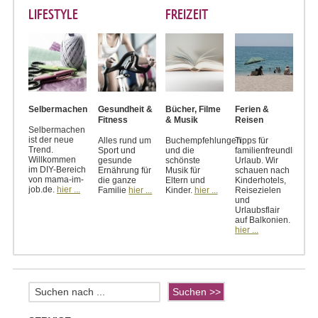
LIFESTYLE
FREIZEIT
Selbermachen
Gesundheit &
Bücher, Filme
Ferien &
Fitness
& Musik
Reisen
Selbermachen
ist der neue
Alles rund um
Buchempfehlungen
Tipps für
Trend.
Sport und
und die
familienfreundlichen
Willkommen
gesunde
schönste
Urlaub. Wir
im DIY-Bereich
Ernährung für
Musik für
schauen nach
von mama-im-
die ganze
Eltern und
Kinderhotels,
job.de.
hier ...
Familie
hier ...
Kinder.
hier ...
Reisezielen
und
Urlaubsflair
auf Balkonien.
hier ...