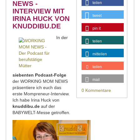
NEWS -
teilen
INTERVIEW MIT
tweet
IRINA HUCK VON
KNUDDIBU.DE
pin it
In der
teilen
mitteilen
teilen
siebenten Podcast-Folge
mail
der WORKING MOM NEWS
präsentiere ich euch das
0 Kommentare
erste Mompreneur-Interview.
Ich habe Irina Huck von
knuddibu.de
auf der
BABYWELT-Messe getroffen.