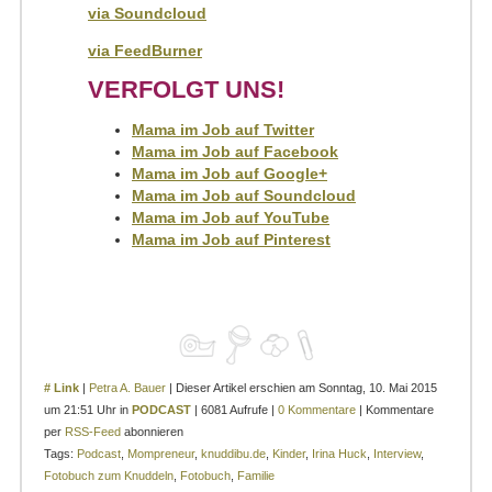
via Soundcloud
via FeedBurner
VERFOLGT UNS!
Mama im Job auf Twitter
Mama im Job auf Facebook
Mama im Job auf Google+
Mama im Job auf Soundcloud
Mama im Job auf YouTube
Mama im Job auf Pinterest
# Link
|
Petra A. Bauer
| Dieser Artikel erschien am Sonntag, 10. Mai 2015
um 21:51 Uhr in
PODCAST
| 6081 Aufrufe |
0 Kommentare
| Kommentare
per
RSS-Feed
abonnieren
Tags:
Podcast
,
Mompreneur
,
knuddibu.de
,
Kinder
,
Irina Huck
,
Interview
,
Fotobuch zum Knuddeln
,
Fotobuch
,
Familie