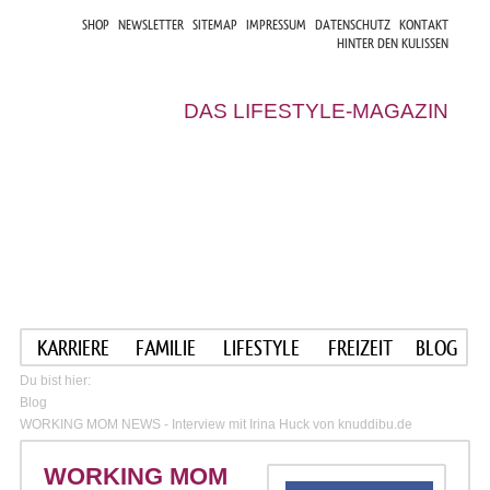
SHOP
NEWSLETTER
SITEMAP
IMPRESSUM
DATENSCHUTZ
KONTAKT
HINTER DEN KULISSEN
DAS LIFESTYLE-MAGAZIN
KARRIERE
FAMILIE
LIFESTYLE
FREIZEIT
BLOG
Du bist hier:
Blog
WORKING MOM NEWS - Interview mit Irina Huck von knuddibu.de
WORKING MOM