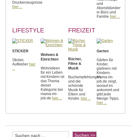
Druckerzeugnisse
und
hier ...
Abendstünden
in Büro und
Familie
hier ...
LIFESTYLE
FREIZEIT
STICKER
Garten
Wohnen &
Bücher,
Einrichten
Sticker,
Gärten für
Filme &
Aufkleber
hier
Kinder,
Wohnideen
Musik
...
gärtnern mit
für ein Leben
Kindern.
mit Kindern ist
Buchempfehlungen
Mama-im-
das Thema
und die
job.de zeigt,
dieser
schönste
worauf es
Kategorie bei
Musik für
ankommt und
mama-im-
Eltern und
gibt jede
job.de
hier ...
Kinder.
hier ...
Menge Tipps.
hier ...