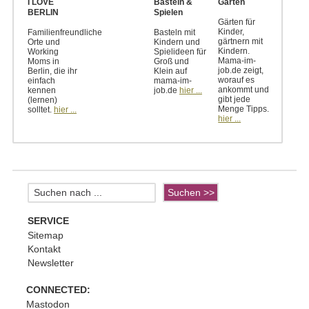
I LOVE
Basteln &
Garten
BERLIN
Spielen
Gärten für
Kinder,
Familienfreundliche
Basteln mit
gärtnern mit
Orte und
Kindern und
Kindern.
Working
Spielideen für
Mama-im-
Moms in
Groß und
job.de zeigt,
Berlin, die ihr
Klein auf
worauf es
einfach
mama-im-
ankommt und
kennen
job.de
hier ...
gibt jede
(lernen)
Menge Tipps.
solltet.
hier ...
hier ...
SERVICE
Sitemap
Kontakt
Newsletter
CONNECTED:
Mastodon