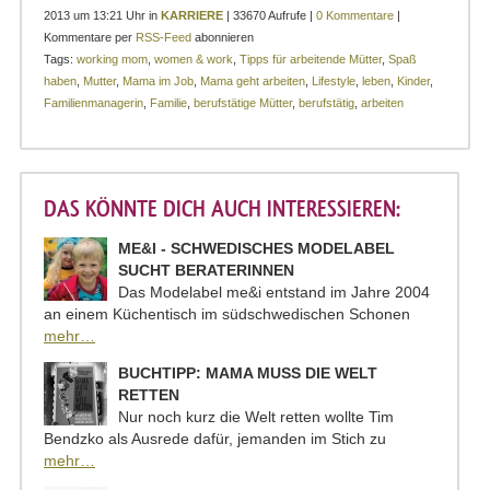
2013 um 13:21 Uhr in
KARRIERE
| 33670 Aufrufe |
0 Kommentare
|
Kommentare per
RSS-Feed
abonnieren
Tags:
working mom
,
women & work
,
Tipps für arbeitende Mütter
,
Spaß
haben
,
Mutter
,
Mama im Job
,
Mama geht arbeiten
,
Lifestyle
,
leben
,
Kinder
,
Familienmanagerin
,
Familie
,
berufstätige Mütter
,
berufstätig
,
arbeiten
DAS KÖNNTE DICH AUCH INTERESSIEREN:
ME&I - SCHWEDISCHES MODELABEL
SUCHT BERATERINNEN
Das Modelabel me&i entstand im Jahre 2004
an einem Küchentisch im südschwedischen Schonen
mehr…
BUCHTIPP: MAMA MUSS DIE WELT
RETTEN
Nur noch kurz die Welt retten wollte Tim
Bendzko als Ausrede dafür, jemanden im Stich zu
mehr…