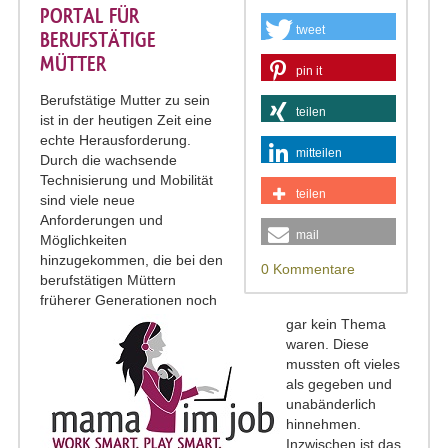
PORTAL FÜR
tweet
BERUFSTÄTIGE
MÜTTER
pin it
Berufstätige Mutter zu sein
teilen
ist in der heutigen Zeit eine
echte Herausforderung.
mitteilen
Durch die wachsende
Technisierung und Mobilität
teilen
sind viele neue
Anforderungen und
mail
Möglichkeiten
hinzugekommen, die bei den
0 Kommentare
berufstätigen Müttern
früherer Generationen noch
gar kein Thema
waren. Diese
mussten oft vieles
als gegeben und
unabänderlich
hinnehmen.
Inzwischen ist das