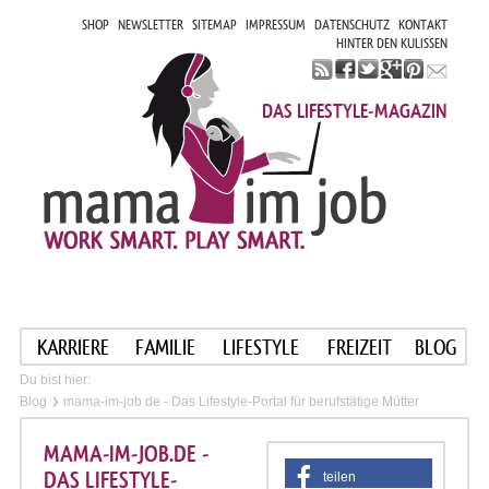
SHOP
NEWSLETTER
SITEMAP
IMPRESSUM
DATENSCHUTZ
KONTAKT
HINTER DEN KULISSEN
DAS LIFESTYLE-MAGAZIN
KARRIERE
FAMILIE
LIFESTYLE
FREIZEIT
BLOG
Du bist hier:
Blog
mama-im-job.de - Das Lifestyle-Portal für berufstätige Mütter
MAMA-IM-JOB.DE -
DAS LIFESTYLE-
teilen