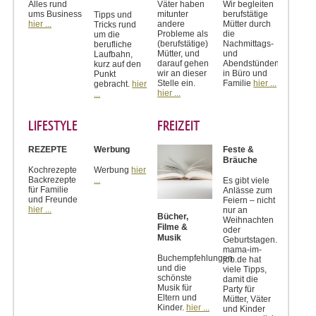
Alles rund
Väter haben
Wir begleiten
ums Business
mitunter
berufstätige
Tipps und
hier ...
andere
Mütter durch
Tricks rund
Probleme als
die
um die
(berufstätige)
Nachmittags-
berufliche
Mütter, und
und
Laufbahn,
darauf gehen
Abendstünden
kurz auf den
wir an dieser
in Büro und
Punkt
Stelle ein.
Familie
hier ...
gebracht.
hier
hier ...
...
LIFESTYLE
FREIZEIT
REZEPTE
Werbung
Feste &
Bräuche
Kochrezepte
Werbung
hier
Backrezepte
...
Es gibt viele
für Familie
Anlässe zum
und Freunde
Feiern – nicht
hier ...
nur an
Bücher,
Weihnachten
Filme &
oder
Musik
Geburtstagen.
mama-im-
Buchempfehlungen
job.de hat
und die
viele Tipps,
schönste
damit die
Musik für
Party für
Eltern und
Mütter, Väter
Kinder.
hier ...
und Kinder