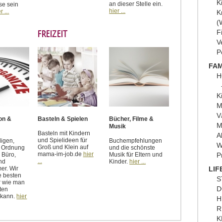
K
an dieser Stelle ein.
se sein
hier ...
r ...
K
(
FREIZEIT
F
V
P
FAM
H
K
M
V
on &
Basteln & Spielen
Bücher, Filme &
M
Musik
Basteln mit Kindern
A
und Spielideen für
digen,
Buchempfehlungen
W
Groß und Klein auf
d Ordnung
und die schönste
mama-im-job.de
hier
P
 Büro,
Musik für Eltern und
...
nd
Kinder.
hier ...
LIF
er. Wir
e besten
S
r wie man
D
ten
 kann.
hier
H
R
K