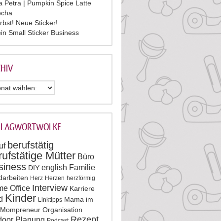
la Petra | Pumpkin Spice Latte
cha
rbst! Neue Sticker!
in Small Sticker Business
HIV
HLAGWORTWOLKE
berufstätig
uf
rufstätige Mütter
Büro
siness
english
Familie
DIY
darbeiten
Herz
Herzen
herzförmig
Interview
e Office
Karriere
Kinder
d
Mama im
Linktipps
Mompreneur
Organisation
Rezept
door
Planung
Podcast