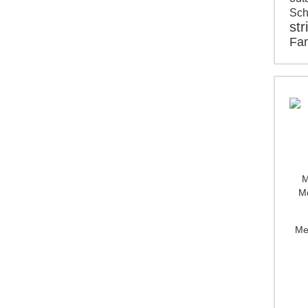
Sch
str
Fam
M
Mo
Me