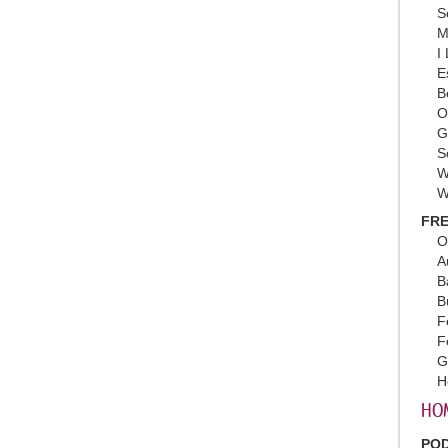
S
M
I
E
B
O
G
S
W
W
FRE
O
A
B
B
F
F
G
H
HO
PO