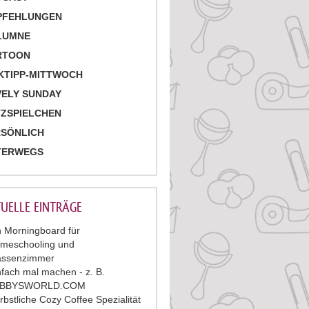
PFEHLUNGEN
LUMNE
RTOON
KTIPP-MITTWOCH
ELY SUNDAY
ZSPIELCHEN
RSÖNLICH
TERWEGS
UELLE EINTRÄGE
n Morningboard für
meschooling und
assenzimmer
nfach mal machen - z. B.
ABBYSWORLD.COM
rbstliche Cozy Coffee Spezialität