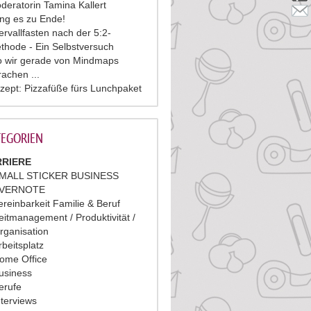
deratorin Tamina Kallert
ing es zu Ende!
tervallfasten nach der 5:2-
thode - Ein Selbstversuch
 wir gerade von Mindmaps
rachen ...
zept: Pizzafüße fürs Lunchpaket
EGORIEN
RIERE
MALL STICKER BUSINESS
VERNOTE
ereinbarkeit Familie & Beruf
eitmanagement / Produktivität /
rganisation
rbeitsplatz
ome Office
usiness
erufe
nterviews