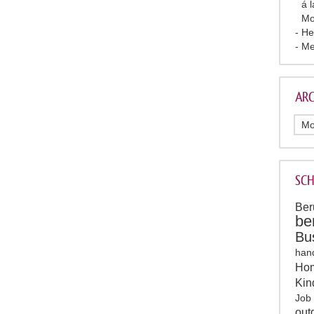
á 
Mo
He
Me
ARC
SC
Ber
be
Bu
han
Hom
Kin
Job
out