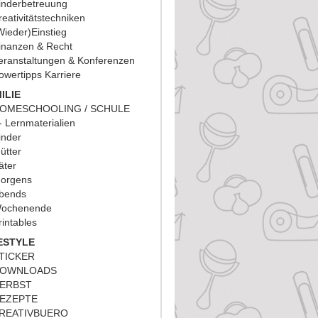
inderbetreuung
reativitätstechniken
Wieder)Einstieg
inanzen & Recht
eranstaltungen & Konferenzen
owertipps Karriere
ILIE
OMESCHOOLING / SCHULE
Lernmaterialien
inder
ütter
äter
orgens
bends
ochenende
rintables
ESTYLE
TICKER
OWNLOADS
ERBST
EZEPTE
REATIVBUERO