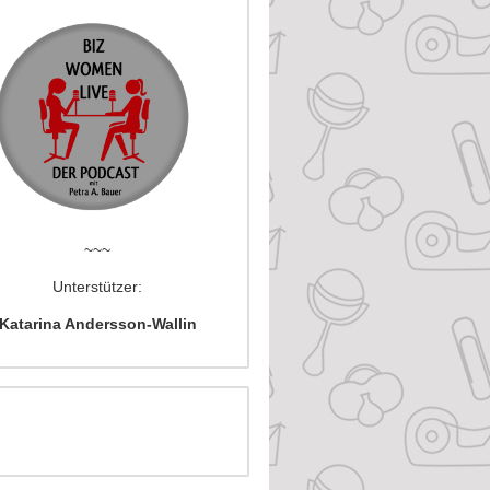
~~~
Unterstützer:
Katarina Andersson-Wallin