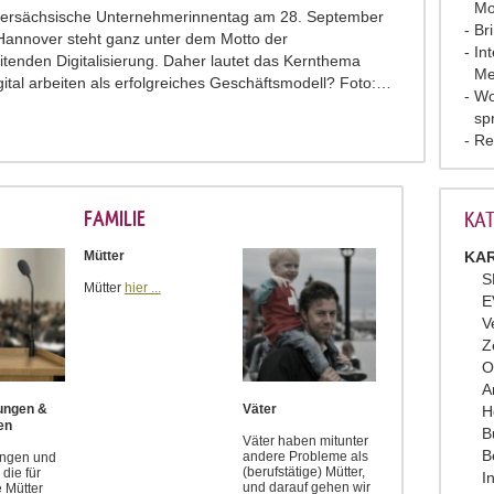
Mo
dersächsische Unternehmerinnentag am 28. September
Br
Hannover steht ganz unter dem Motto der
In
eitenden Digitalisierung. Daher lautet das Kernthema
Me
gital arbeiten als erfolgreiches Geschäftsmodell? Foto:…
Wo
sp
Re
FAMILIE
KAT
Mütter
KAR
S
Mütter
hier ...
E
V
Z
O
A
tungen &
Väter
H
en
B
Väter haben mitunter
B
andere Probleme als
ungen und
(berufstätige) Mütter,
die für
I
und darauf gehen wir
e Mütter