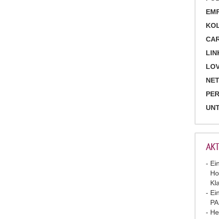
EM
KO
CA
LIN
LOV
NET
PE
UN
AKT
Ei
Ho
Kl
Ei
P
He