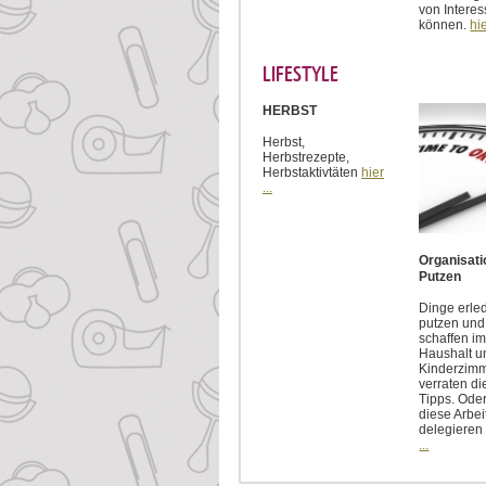
von Interes
können.
hie
LIFESTYLE
HERBST
Herbst,
Herbstrezepte,
Herbstaktivtäten
hier
...
Organisati
Putzen
Dinge erle
putzen un
schaffen im
Haushalt u
Kinderzimm
verraten di
Tipps. Ode
diese Arbei
delegieren
...