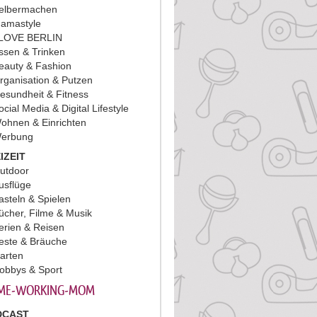
elbermachen
amastyle
 LOVE BERLIN
ssen & Trinken
eauty & Fashion
rganisation & Putzen
esundheit & Fitness
ocial Media & Digital Lifestyle
ohnen & Einrichten
erbung
IZEIT
utdoor
usflüge
asteln & Spielen
ücher, Filme & Musik
erien & Reisen
este & Bräuche
arten
obbys & Sport
ME-WORKING-MOM
DCAST