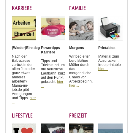
KARRIERE
FAMILIE
(Wieder)Einstieg
Powertipps
Morgens
Printables
Karriere
Nach der
Wir begleiten
Material zum
Babypause
berufstätige
Ausdrucken,
Tipps und
zurück in den
Mütter durch
frree printable
Tricks rund um
alten Job oder
das
hier ...
die berufliche
ganz etwas
morgendliche
Laufbahn, kurz
anderes
Chaos vor
auf den Punkt
arbeiten?
Arbeitsbeginn.
gebracht.
hier
Mama-im-
hier ...
...
job.de gibt
Anregungen
und Tipps.
hier
...
LIFESTYLE
FREIZEIT