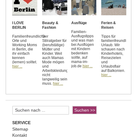
I LOVE
Beauty &
Ausflüge
Ferien &
BERLIN
Fashion
Reisen
Familien-
Ausflugstipps
Familienfreundliche
Der
Tipps für
und was man
Orte und
Stilratgeber für
familienfreundlichen
bei Ausflügen
Working Moms
(berufstätige)
Urlaub. Wir
mit Kindern
in Berlin, die
Mütter und
schauen nach
bedenken
ihr einfach
Kinder. Weil
Kinderhotels,
sollte, auf
kennen
auch Mamas
Reisezielen
mama-im-
(lernen) solltet.
Mode mögen
und
job.de
hier ...
hier ...
und
Urlaubsflair
Arbeitskleidung
auf Balkonien.
nicht
hier ...
langweilig sein
muss.
hier ...
SERVICE
Sitemap
Kontakt