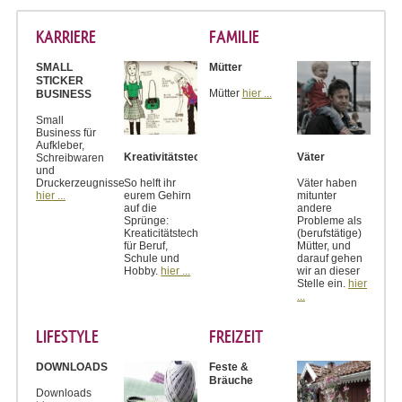
KARRIERE
FAMILIE
SMALL
Mütter
STICKER
Mütter
hier ...
BUSINESS
Small
Business für
Aufkleber,
Kreativitätstechniken
Väter
Schreibwaren
und
Druckerzeugnisse
So helft ihr
Väter haben
hier ...
eurem Gehirn
mitunter
auf die
andere
Sprünge:
Probleme als
Kreaticitätstechniken
(berufstätige)
für Beruf,
Mütter, und
Schule und
darauf gehen
Hobby.
hier ...
wir an dieser
Stelle ein.
hier
...
LIFESTYLE
FREIZEIT
DOWNLOADS
Feste &
Bräuche
Downloads