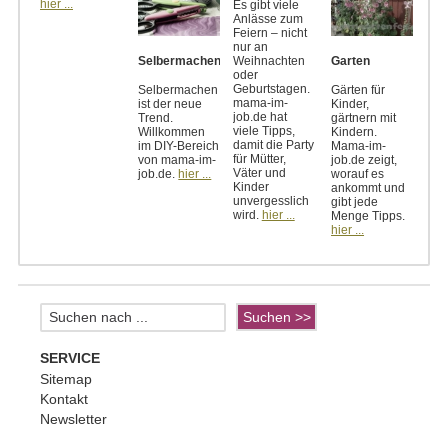
hier ...
Es gibt viele
Anlässe zum
Feiern – nicht
nur an
Weihnachten
Selbermachen
Garten
oder
Geburtstagen.
Selbermachen
Gärten für
mama-im-
ist der neue
Kinder,
job.de hat
Trend.
gärtnern mit
viele Tipps,
Willkommen
Kindern.
damit die Party
im DIY-Bereich
Mama-im-
für Mütter,
von mama-im-
job.de zeigt,
Väter und
job.de.
hier ...
worauf es
Kinder
ankommt und
unvergesslich
gibt jede
wird.
hier ...
Menge Tipps.
hier ...
SERVICE
Sitemap
Kontakt
Newsletter