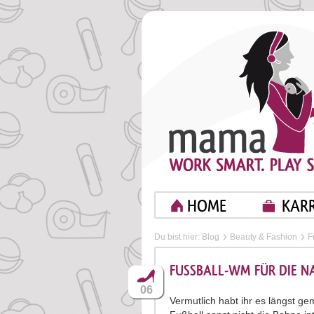
HOME
KARR
Du bist hier:
Blog
Beauty & Fashion
F
FUSSBALL-WM FÜR DIE NA
06
Vermutlich habt ihr es längst g