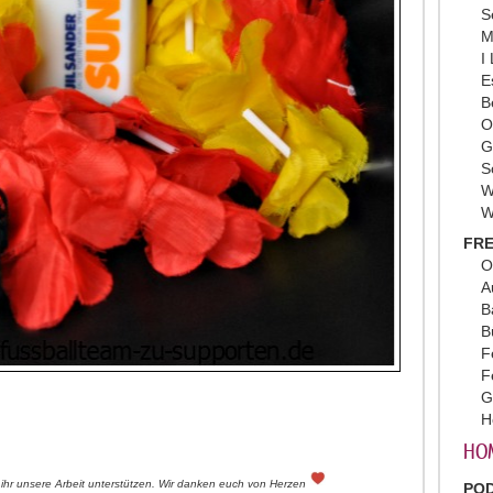
S
M
I
E
B
O
G
S
W
W
FRE
O
A
B
B
F
F
G
H
HO
nt ihr unsere Arbeit unterstützen. Wir danken euch von Herzen
PO