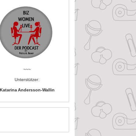
~~~
Unterstützer:
Katarina Andersson-Wallin