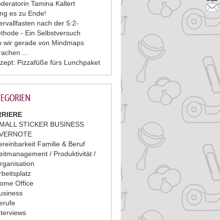
deratorin Tamina Kallert
ing es zu Ende!
tervallfasten nach der 5:2-
thode - Ein Selbstversuch
 wir gerade von Mindmaps
rachen ...
zept: Pizzafüße fürs Lunchpaket
EGORIEN
RIERE
MALL STICKER BUSINESS
VERNOTE
ereinbarkeit Familie & Beruf
eitmanagement / Produktivität /
rganisation
rbeitsplatz
ome Office
usiness
erufe
nterviews