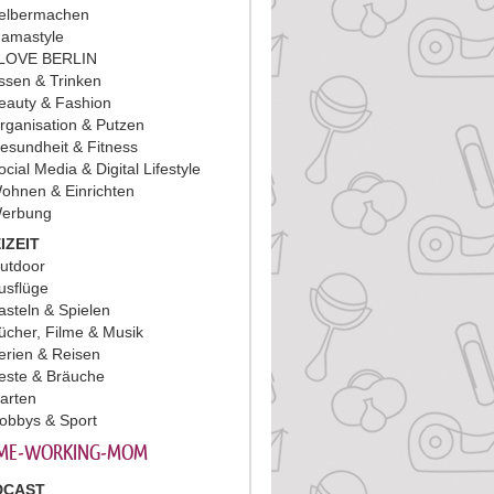
elbermachen
amastyle
 LOVE BERLIN
ssen & Trinken
eauty & Fashion
rganisation & Putzen
esundheit & Fitness
ocial Media & Digital Lifestyle
ohnen & Einrichten
erbung
IZEIT
utdoor
usflüge
asteln & Spielen
ücher, Filme & Musik
erien & Reisen
este & Bräuche
arten
obbys & Sport
ME-WORKING-MOM
DCAST