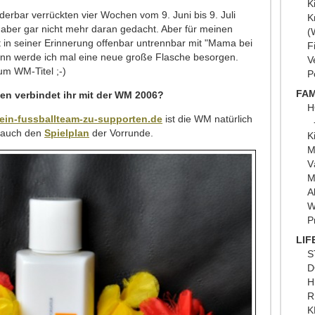
K
derbar verrückten vier Wochen vom 9. Juni bis 9. Juli
K
, aber gar nicht mehr daran gedacht. Aber für meinen
(
t in seiner Erinnerung offenbar untrennbar mit "Mama bei
F
nn werde ich mal eine neue große Flasche besorgen.
V
zum WM-Titel ;-)
P
FAM
en verbindet ihr mit der WM 2006?
H
ein-fussballteam-zu-supporten.de
ist die WM natürlich
. auch den
Spielplan
der Vorrunde.
K
M
V
M
A
W
P
LIF
S
D
H
R
K