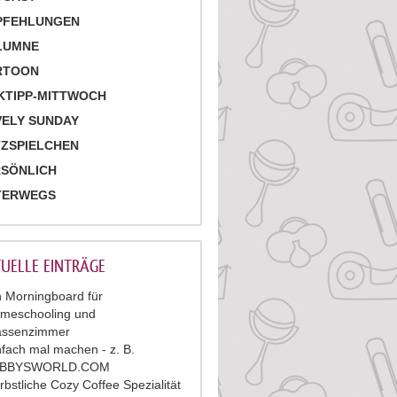
PFEHLUNGEN
LUMNE
RTOON
KTIPP-MITTWOCH
ELY SUNDAY
ZSPIELCHEN
RSÖNLICH
TERWEGS
UELLE EINTRÄGE
n Morningboard für
meschooling und
assenzimmer
nfach mal machen - z. B.
ABBYSWORLD.COM
rbstliche Cozy Coffee Spezialität