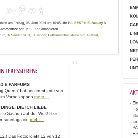
EM
KO
schien am Freitag, 06. Juni 2014 um 10:05 Uhr in
LIFESTYLE
,
Beauty &
CA
Kommentare per
RSS-Feed
abonnieren
LIN
fum
,
Jil Sander SUN
,
Jil Sander
,
Fußballweltmeisterschaft
,
Fußball
,
LOV
NET
PE
UN
NTERESSIEREN:
 DIE PARFUMS
g Queen' hat bestimmt jede von
AKT
eim Vorbeizappen
mehr…
Ei
DINGE, DIE ICH LIEBE
Ho
olle Sachen auf der Welt! Hier
Kl
er sonntags ein
mehr…
Ei
P
He
 12.! Das Fotoprojekt 12 von 12