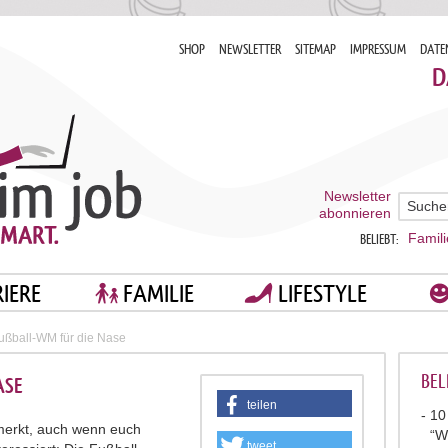
SHOP
NEWSLETTER
SITEMAP
IMPRESSUM
DATE
D
Newsletter
abonnieren
Famili
BELIEBT:
IERE
FAMILIE
LIFESTYLE
ußball-WM für die Nase
BEL
SE
teilen
10
emerkt, auch wenn euch
“W
tweet