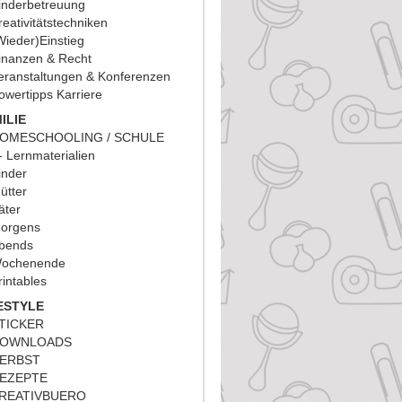
inderbetreuung
reativitätstechniken
Wieder)Einstieg
inanzen & Recht
eranstaltungen & Konferenzen
owertipps Karriere
ILIE
OMESCHOOLING / SCHULE
Lernmaterialien
inder
ütter
äter
orgens
bends
ochenende
rintables
ESTYLE
TICKER
OWNLOADS
ERBST
EZEPTE
REATIVBUERO