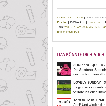
# Link
|
Petra A. Bauer
| Dieser Artikel er
Fashion
| 10668 Aufrufe |
1 Kommentar
| 
Tags:
WM 2014
,
WM 2006
,
WM
,
SUN
,
Par
Erinnerungen
,
Duft
DAS KÖNNTE DICH AUCH I
SHOPPING QUEEN -
Die Sendung 'Shoppin
euch schon einmal b
LOVELY SUNDAY - 3 
Es gibt sooooo viele t
verrate ich euch imm
12 VON 12 IM APRIL
April! Und wieder der