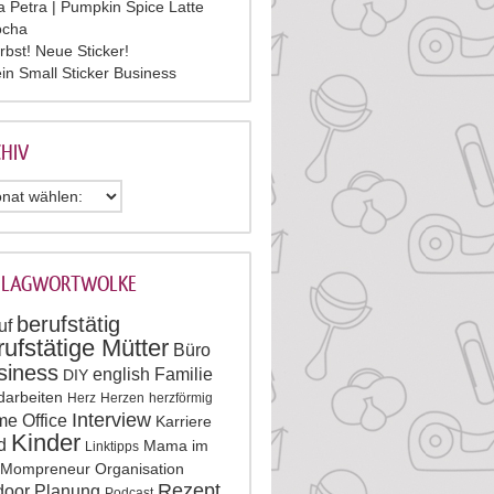
la Petra | Pumpkin Spice Latte
cha
rbst! Neue Sticker!
in Small Sticker Business
HIV
HLAGWORTWOLKE
berufstätig
uf
rufstätige Mütter
Büro
siness
english
Familie
DIY
darbeiten
Herz
Herzen
herzförmig
Interview
e Office
Karriere
Kinder
d
Mama im
Linktipps
Mompreneur
Organisation
Rezept
door
Planung
Podcast