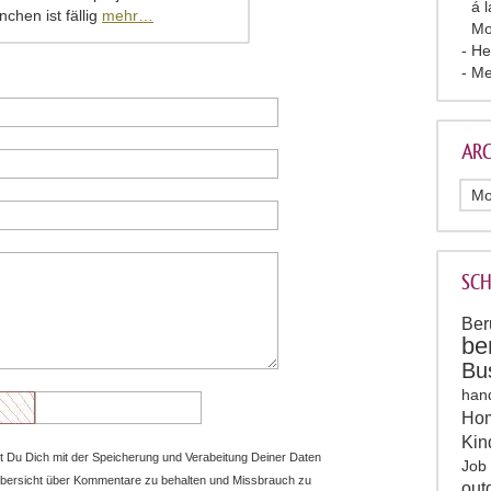
á 
chen ist fällig
mehr…
Mo
He
Me
ARC
SC
Ber
be
Bu
han
Hom
Kin
 Du Dich mit der Speicherung und Verabeitung Deiner Daten
Job
Übersicht über Kommentare zu behalten und Missbrauch zu
out