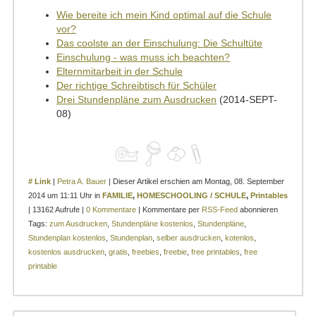
Wie bereite ich mein Kind optimal auf die Schule
vor?
Das coolste an der Einschulung: Die Schultüte
Einschulung - was muss ich beachten?
Elternmitarbeit in der Schule
Der richtige Schreibtisch für Schüler
Drei Stundenpläne zum Ausdrucken
(2014-SEPT-
08)
# Link
|
Petra A. Bauer
| Dieser Artikel erschien am Montag, 08. September
2014 um 11:11 Uhr in
FAMILIE
,
HOMESCHOOLING / SCHULE
,
Printables
| 13162 Aufrufe |
0 Kommentare
| Kommentare per
RSS-Feed
abonnieren
Tags:
zum Ausdrucken
,
Stundenpläne kostenlos
,
Stundenpläne
,
Stundenplan kostenlos
,
Stundenplan
,
selber ausdrucken
,
kotenlos
,
kostenlos ausdrucken
,
gratis
,
freebies
,
freebie
,
free printables
,
free
printable