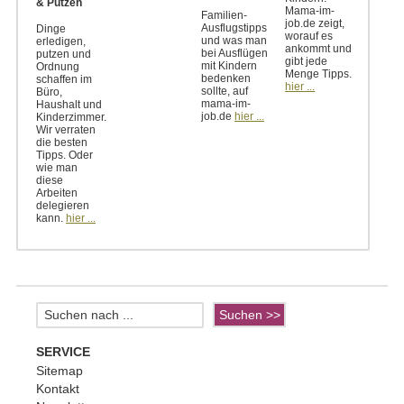
& Putzen
Mama-im-
Familien-
job.de zeigt,
Ausflugstipps
Dinge
worauf es
und was man
erledigen,
ankommt und
bei Ausflügen
putzen und
gibt jede
mit Kindern
Ordnung
Menge Tipps.
bedenken
schaffen im
hier ...
sollte, auf
Büro,
mama-im-
Haushalt und
job.de
hier ...
Kinderzimmer.
Wir verraten
die besten
Tipps. Oder
wie man
diese
Arbeiten
delegieren
kann.
hier ...
SERVICE
Sitemap
Kontakt