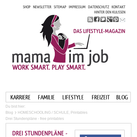
SHOP
NEWSLETTER
SITEMAP
IMPRESSUM
DATENSCHUTZ
KONTAKT
HINTER DEN KULISSEN
DAS LIFESTYLE-MAGAZIN
KARRIERE
FAMILIE
LIFESTYLE
FREIZEIT
BLOG
Du bist hier:
Blog
HOMESCHOOLING / SCHULE, Printables
Drei Stundenpläne - free printables
DREI STUNDENPLÄNE -