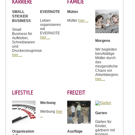
KARRIERE
FAMILIE
SMALL
EVERNOTE
Mütter
STICKER
Leben
Mütter
hier ...
BUSINESS
organisieren
mit
Small
EVERNOTE
Business für
hier ...
Aufkleber,
Morgens
Schreibwaren
und
Wir begleiten
Druckerzeugnisse
berufstätige
hier ...
Mütter durch
das
morgendliche
Chaos vor
Arbeitsbeginn.
hier ...
LIFESTYLE
FREIZEIT
Werbung
Werbung
hier
Garten
...
Gärten für
Kinder,
gärtnern mit
Organisation
Ausflüge
Kindern.