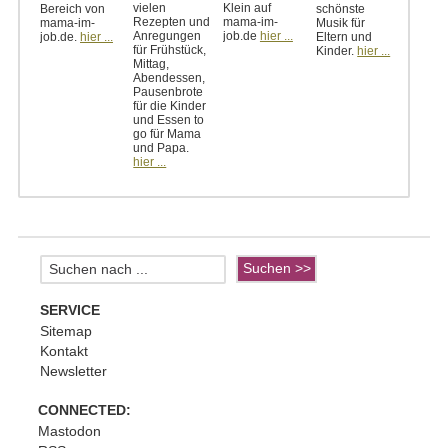
vielen
Klein auf
Bereich von
schönste
Rezepten und
mama-im-
mama-im-
Musik für
Anregungen
job.de
hier ...
job.de.
hier ...
Eltern und
für Frühstück,
Kinder.
hier ...
Mittag,
Abendessen,
Pausenbrote
für die Kinder
und Essen to
go für Mama
und Papa.
hier ...
SERVICE
Sitemap
Kontakt
Newsletter
CONNECTED:
Mastodon