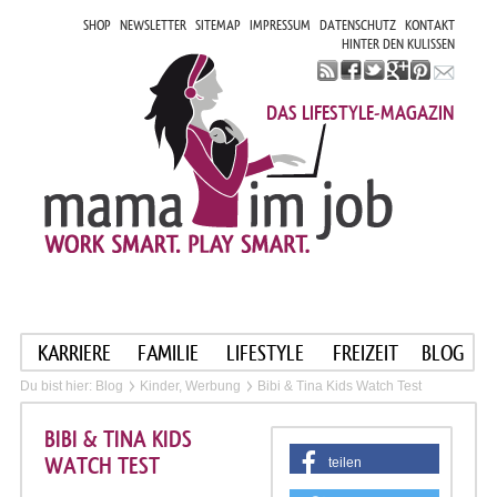
SHOP
NEWSLETTER
SITEMAP
IMPRESSUM
DATENSCHUTZ
KONTAKT
HINTER DEN KULISSEN
DAS LIFESTYLE-MAGAZIN
KARRIERE
FAMILIE
LIFESTYLE
FREIZEIT
BLOG
Du bist hier:
Blog
Kinder, Werbung
Bibi & Tina Kids Watch Test
BIBI & TINA KIDS
WATCH TEST
teilen