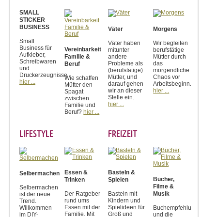
SMALL
STICKER
BUSINESS
Väter
Morgens
Small
Väter haben
Wir begleiten
Business für
Vereinbarkeit
mitunter
berufstätige
Aufkleber,
Familie &
andere
Mütter durch
Schreibwaren
Probleme als
das
Beruf
und
(berufstätige)
morgendliche
Druckerzeugnisse
Mütter, und
Chaos vor
Wie schaffen
hier ...
darauf gehen
Arbeitsbeginn.
Mütter den
wir an dieser
hier ...
Spagat
Stelle ein.
zwischen
hier ...
Familie und
Beruf?
hier ...
LIFESTYLE
FREIZEIT
Essen &
Basteln &
Selbermachen
Bücher,
Trinken
Spielen
Filme &
Selbermachen
Der Ratgeber
Basteln mit
Musik
ist der neue
rund ums
Kindern und
Trend.
Essen mit der
Spielideen für
Willkommen
Buchempfehlungen
Familie. Mit
Groß und
im DIY-
und die