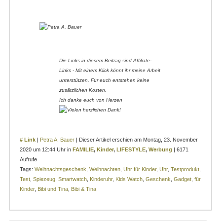
Die Links in diesem Beitrag sind Affiliate-
Links - Mit einem Klick könnt ihr meine Arbeit
unterstützen. Für euch entstehen keine
zusätzlichen Kosten.
Ich danke euch von Herzen
# Link
|
Petra A. Bauer
| Dieser Artikel erschien am Montag, 23. November
2020 um 12:44 Uhr in
FAMILIE
,
Kinder
,
LIFESTYLE
,
Werbung
| 6171
Aufrufe
Tags:
Weihnachtsgeschenk
,
Weihnachten
,
Uhr für Kinder
,
Uhr
,
Testprodukt
,
Test
,
Spiezeug
,
Smartwatch
,
Kinderuhr
,
Kids Watch
,
Geschenk
,
Gadget
,
für
Kinder
,
Bibi und Tina
,
Bibi & Tina