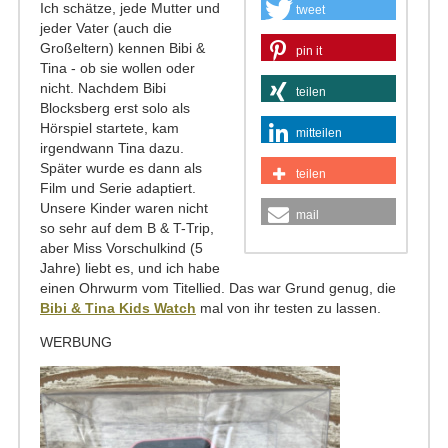
Ich schätze, jede Mutter und
tweet
jeder Vater (auch die
Großeltern) kennen Bibi &
pin it
Tina - ob sie wollen oder
nicht. Nachdem Bibi
teilen
Blocksberg erst solo als
Hörspiel startete, kam
mitteilen
irgendwann Tina dazu.
Später wurde es dann als
teilen
Film und Serie adaptiert.
Unsere Kinder waren nicht
mail
so sehr auf dem B & T-Trip,
aber Miss Vorschulkind (5
Jahre) liebt es, und ich habe
einen Ohrwurm vom Titellied. Das war Grund genug, die
Bibi & Tina Kids Watch
mal von ihr testen zu lassen.
WERBUNG