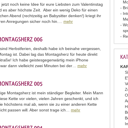
Mo
 jetzt noch keine Idee für eure Liebsten zum Valentinstag
Br
rd es aber höchste Zeit. Aber ein wenig Deko für einen
In
chen Abend (rechtzeitig an Babysitter denken!) kriegt ihr
Me
ren Anregungen sicher noch hin.…
mehr
Wo
sp
Re
MONTAGSHERZ 006
n sind Herbstferien, deshalb habe ich beinahe vergessen,
Montag ist. Dabei lag das Montagsherz für heute direkt
KAT
Straße! Ich habe geistesgegenwärtig mein iPhone
 war dann vielleicht zwei Minuten bei der…
mehr
KAR
S
E
MONTAGSHERZ 005
V
Z
ige Montagsherz ist mein ständiger Begleiter. Mein Mann
O
diese Kette vor vielen, vielen Jahren geschenkt, und ich
A
e höchstens mal ab, wenn sie zu einer anderen Kette
H
nicht passen will. Aber sonst trage ich…
mehr
B
B
I