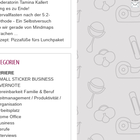
deratorin Tamina Kallert
ing es zu Ende!
tervallfasten nach der 5:2-
thode - Ein Selbstversuch
 wir gerade von Mindmaps
rachen ...
zept: Pizzafüße fürs Lunchpaket
EGORIEN
RIERE
MALL STICKER BUSINESS
VERNOTE
ereinbarkeit Familie & Beruf
eitmanagement / Produktivität /
rganisation
rbeitsplatz
ome Office
usiness
erufe
nterviews