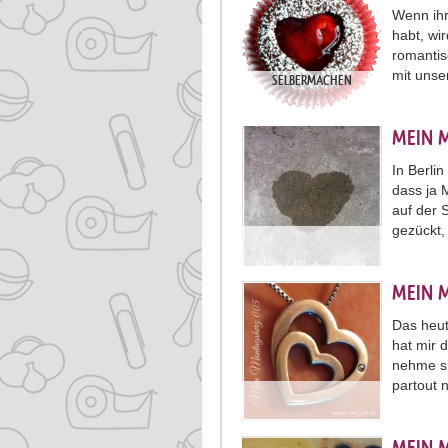
Wenn ihr
habt, wi
romantis
mit unse
SELBERMACHEN
MEIN 
In Berli
dass ja 
auf der 
gezückt,
MEIN 
Das heut
hat mir 
nehme si
partout 