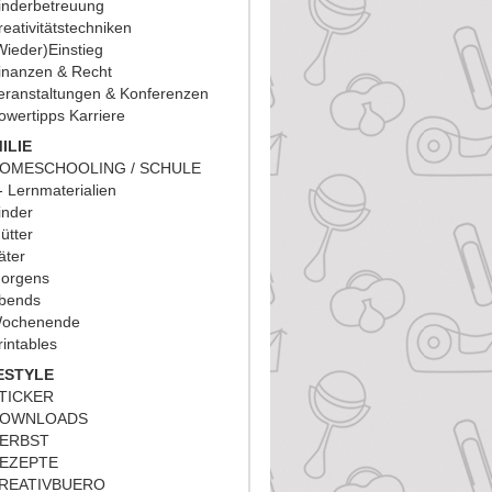
inderbetreuung
reativitätstechniken
Wieder)Einstieg
inanzen & Recht
eranstaltungen & Konferenzen
owertipps Karriere
ILIE
OMESCHOOLING / SCHULE
Lernmaterialien
inder
ütter
äter
orgens
bends
ochenende
rintables
ESTYLE
TICKER
OWNLOADS
ERBST
EZEPTE
REATIVBUERO