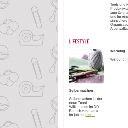
Tools und 
Produktivit
zum Zeitm
und für ein
sinnvollere
Organisati
Arbeitsallt
LIFESTYLE
Werbung
Werbung
hi
Selbermachen
Selbermachen ist der
neue Trend.
Willkommen im DIY-
Bereich von mama-
im-job.de.
hier ...