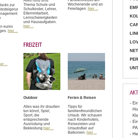
Alles rund ums
Wochenende und an
Thema Schule und
Hacks zur
EM
Feiertagen.
hier ...
Schulkinder, Lehrer,
ätssteigerung,
Elternmitarbeit,
anagement
KO
Lernschwierigkeiten
e
und Hausaufgaben.
CA
hier ...
on eures
ages.
hier ...
LIN
LOV
FREIZEIT
NET
PE
er ...
UN
AKT
Outdoor
Ferien & Reisen
Ei
Alles was ihr draußen
Tipps für
Ho
tun könnt, Spiel,
familienfreundlichen
Kl
Sport, die
Urlaub. Wir schauen
entsprechende
nach Kinderhotels,
Ei
Ausrüstung und
Reisezielen und
P
Bekleidung
hier ...
Urlaubsflair auf
Balkonien.
hier ...
He