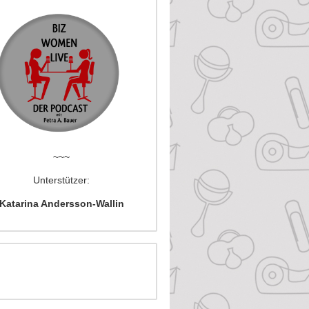
~~~
Unterstützer:
Katarina Andersson-Wallin