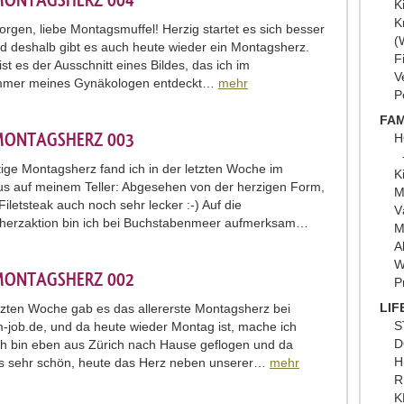
MONTAGSHERZ 004
K
K
rgen, liebe Montagsmuffel! Herzig startet es sich besser
(
d deshalb gibt es auch heute wieder ein Montagsherz.
F
st es der Ausschnitt eines Bildes, das ich im
V
mmer meines Gynäkologen entdeckt…
mehr
P
FAM
MONTAGSHERZ 003
H
ige Montagsherz fand ich in der letzten Woche im
K
s auf meinem Teller: Abgesehen von der herzigen Form,
M
Filetsteak auch noch sehr lecker :-) Auf die
V
herzaktion bin ich bei Buchstabenmeer aufmerksam…
M
A
W
MONTAGSHERZ 002
P
LIF
etzten Woche gab es das allererste Montagsherz bei
S
job.de, und da heute wieder Montag ist, mache ich
D
Ich bin eben aus Zürich nach Hause geflogen und da
H
s sehr schön, heute das Herz neben unserer…
mehr
R
K