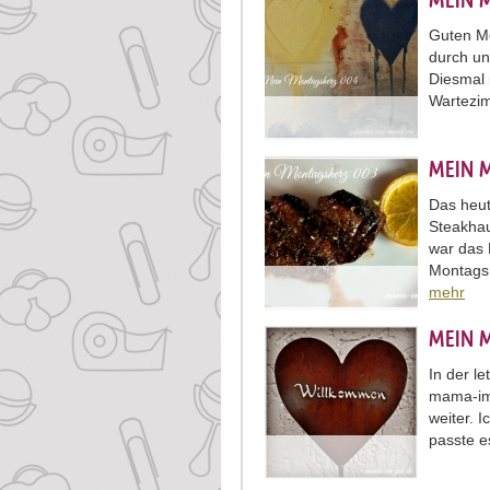
MEIN 
Guten Mo
durch un
Diesmal i
Wartezi
MEIN 
Das heut
Steakhau
war das 
Montags
mehr
MEIN 
In der l
mama-im-
weiter. 
passte e