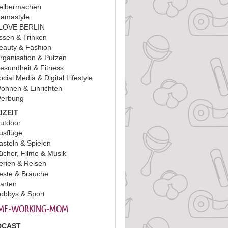
elbermachen
amastyle
 LOVE BERLIN
ssen & Trinken
eauty & Fashion
rganisation & Putzen
esundheit & Fitness
ocial Media & Digital Lifestyle
ohnen & Einrichten
erbung
IZEIT
utdoor
usflüge
asteln & Spielen
ücher, Filme & Musik
erien & Reisen
este & Bräuche
arten
obbys & Sport
ME-WORKING-MOM
DCAST