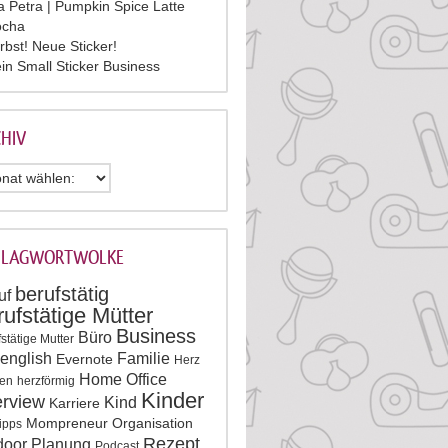
la Petra | Pumpkin Spice Latte
cha
rbst! Neue Sticker!
in Small Sticker Business
HIV
HLAGWORTWOLKE
berufstätig
uf
rufstätige Mütter
Business
Büro
stätige Mutter
english
Familie
Evernote
Herz
Home Office
en
herzförmig
Kinder
erview
Kind
Karriere
Mompreneur
Organisation
tipps
Rezept
door
Planung
Podcast