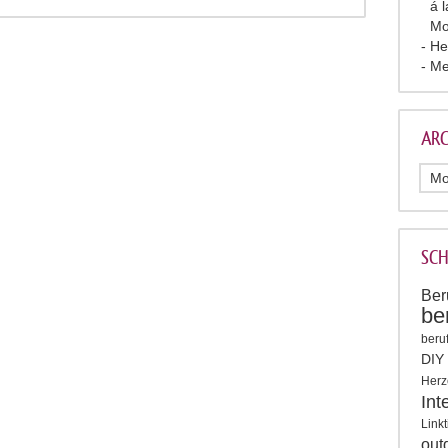
á 
Mo
He
Me
ARC
SC
Ber
be
beruf
DIY
Herz
Int
Link
out