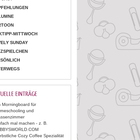
PFEHLUNGEN
LUMNE
RTOON
KTIPP-MITTWOCH
ELY SUNDAY
ZSPIELCHEN
RSÖNLICH
TERWEGS
UELLE EINTRÄGE
n Morningboard für
meschooling und
assenzimmer
nfach mal machen - z. B.
ABBYSWORLD.COM
rbstliche Cozy Coffee Spezialität