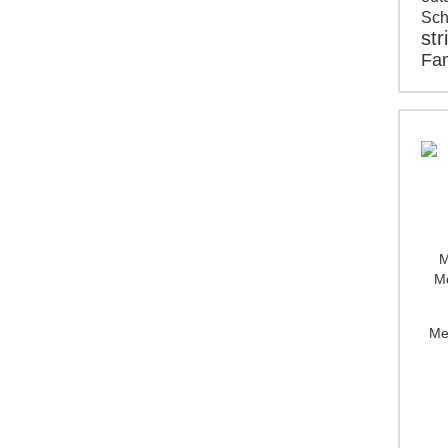
Sch
str
Fam
M
Mo
Me