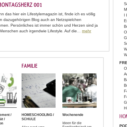
MONTAGSHERZ 001
S
M
 das hier ein Lifestylemagazin ist, finde ich es völlig
I
 im dazugehörigen Blog auch an Netzspielchen
E
hmen. Persönliches ist immer schön und Herzen sind ja
B
e Menschen auch irgendwie Lifestyle. Auf die…
mehr
O
G
S
W
W
FRE
FAMILIE
O
A
B
B
F
F
G
H
ement /
HOMESCHOOLING /
Wochenende
HO
ät /
SCHULE
Ideen für die
on
PO
Familienfreizeit am