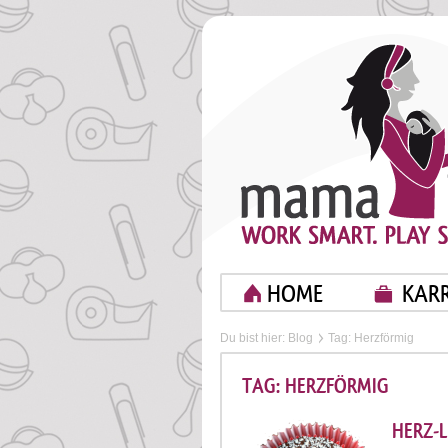
HOME
KARR
Du bist hier:
Blog
Tag: Herzförmig
TAG: HERZFÖRMIG
HERZ-