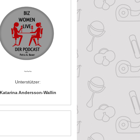
~~~
Unterstützer:
Katarina Andersson-Wallin