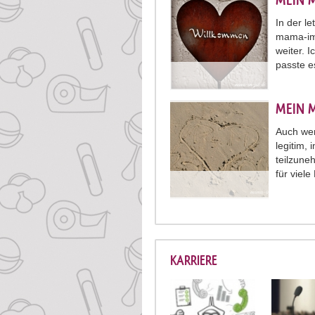
MEIN 
In der l
mama-im-
weiter. 
passte e
MEIN 
Auch wenn
legitim,
teilzune
für viel
KARRIERE