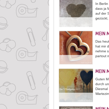
In Berli
dass ja 
auf der 
gezückt,
MEIN 
Das heut
hat mir 
nehme si
partout 
MEIN 
Guten Mo
durch un
Diesmal i
Wartezi