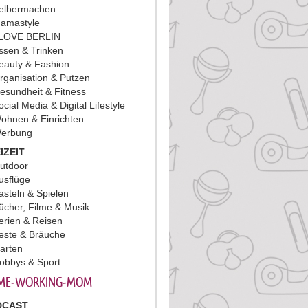
elbermachen
amastyle
 LOVE BERLIN
ssen & Trinken
eauty & Fashion
rganisation & Putzen
esundheit & Fitness
ocial Media & Digital Lifestyle
ohnen & Einrichten
erbung
IZEIT
utdoor
usflüge
asteln & Spielen
ücher, Filme & Musik
erien & Reisen
este & Bräuche
arten
obbys & Sport
ME-WORKING-MOM
DCAST