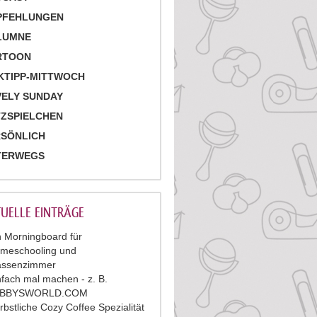
PFEHLUNGEN
LUMNE
RTOON
KTIPP-MITTWOCH
ELY SUNDAY
ZSPIELCHEN
RSÖNLICH
TERWEGS
UELLE EINTRÄGE
n Morningboard für
meschooling und
assenzimmer
nfach mal machen - z. B.
ABBYSWORLD.COM
rbstliche Cozy Coffee Spezialität