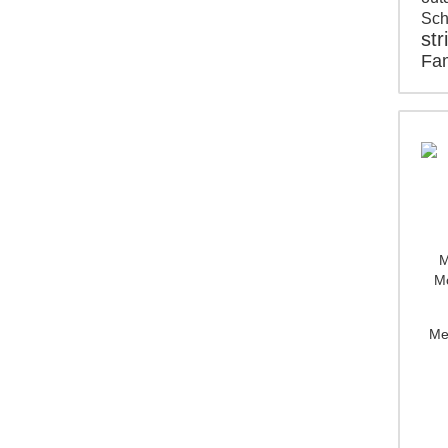
Sch
str
Fam
M
Mo
Me