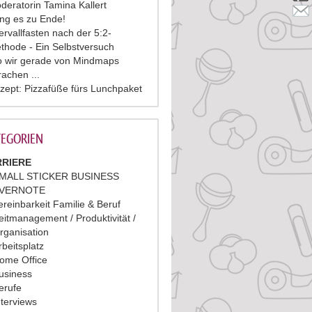
deratorin Tamina Kallert
ing es zu Ende!
tervallfasten nach der 5:2-
thode - Ein Selbstversuch
 wir gerade von Mindmaps
rachen ...
zept: Pizzafüße fürs Lunchpaket
EGORIEN
RIERE
MALL STICKER BUSINESS
VERNOTE
ereinbarkeit Familie & Beruf
eitmanagement / Produktivität /
rganisation
rbeitsplatz
ome Office
usiness
erufe
nterviews