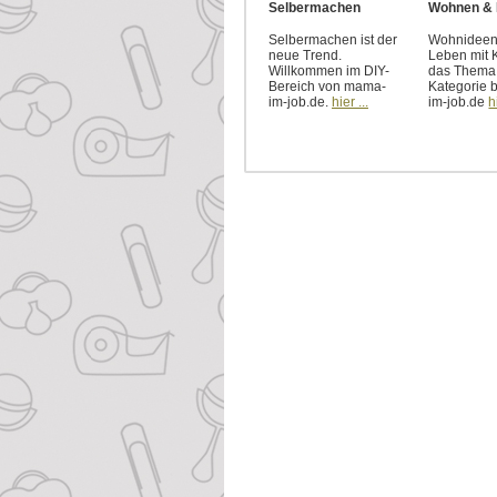
Selbermachen
Wohnen & 
Selbermachen ist der
Wohnideen 
neue Trend.
Leben mit K
Willkommen im DIY-
das Thema 
Bereich von mama-
Kategorie 
im-job.de.
hier ...
im-job.de
h