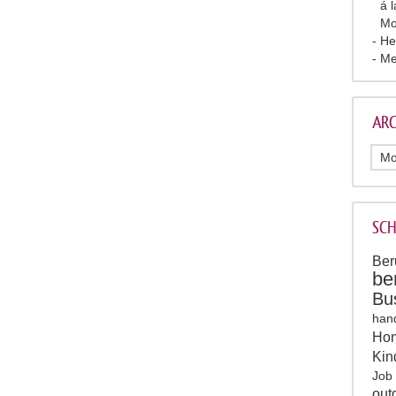
á 
Mo
He
Me
ARC
SC
Ber
be
Bu
han
Hom
Kin
Job
out