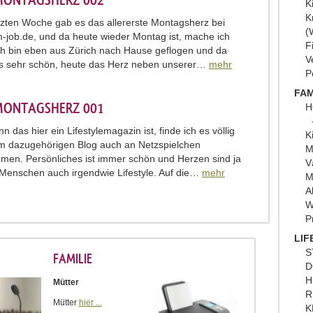
MONTAGSHERZ 002
K
K
etzten Woche gab es das allererste Montagsherz bei
(
job.de, und da heute wieder Montag ist, mache ich
F
Ich bin eben aus Zürich nach Hause geflogen und da
V
s sehr schön, heute das Herz neben unserer…
mehr
P
FAM
MONTAGSHERZ 001
H
 das hier ein Lifestylemagazin ist, finde ich es völlig
K
 im dazugehörigen Blog auch an Netzspielchen
M
hmen. Persönliches ist immer schön und Herzen sind ja
V
e Menschen auch irgendwie Lifestyle. Auf die…
mehr
M
A
W
P
LIF
S
FAMILIE
D
H
Mütter
R
Mütter
hier ...
K