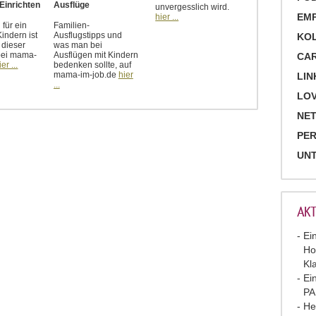
Einrichten
Ausflüge
unvergesslich wird.
EM
hier ...
für ein
Familien-
indern ist
Ausflugstipps und
KO
dieser
was man bei
bei mama-
Ausflügen mit Kindern
CA
ier ...
bedenken sollte, auf
mama-im-job.de
hier
LIN
...
LOV
NET
PE
UN
AKT
Ei
Ho
Kl
Ei
P
He