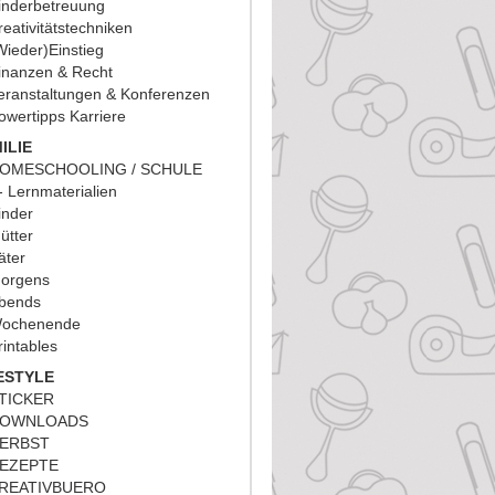
inderbetreuung
reativitätstechniken
Wieder)Einstieg
inanzen & Recht
eranstaltungen & Konferenzen
owertipps Karriere
ILIE
OMESCHOOLING / SCHULE
Lernmaterialien
inder
ütter
äter
orgens
bends
ochenende
rintables
ESTYLE
TICKER
OWNLOADS
ERBST
EZEPTE
REATIVBUERO