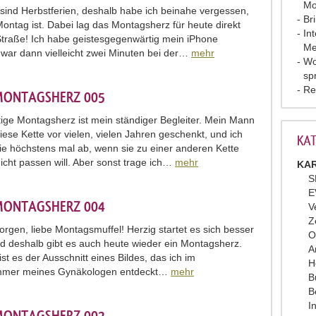
Mo
n sind Herbstferien, deshalb habe ich beinahe vergessen,
Br
Montag ist. Dabei lag das Montagsherz für heute direkt
In
Straße! Ich habe geistesgegenwärtig mein iPhone
Me
 war dann vielleicht zwei Minuten bei der…
mehr
Wo
sp
Re
MONTAGSHERZ 005
ige Montagsherz ist mein ständiger Begleiter. Mein Mann
diese Kette vor vielen, vielen Jahren geschenkt, und ich
KAT
e höchstens mal ab, wenn sie zu einer anderen Kette
nicht passen will. Aber sonst trage ich…
mehr
KAR
S
E
MONTAGSHERZ 004
V
Z
rgen, liebe Montagsmuffel! Herzig startet es sich besser
O
d deshalb gibt es auch heute wieder ein Montagsherz.
A
st es der Ausschnitt eines Bildes, das ich im
H
mmer meines Gynäkologen entdeckt…
mehr
B
B
I