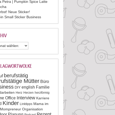
la Petra | Pumpkin Spice Latte
cha
rbst! Neue Sticker!
in Small Sticker Business
HIV
HLAGWORTWOLKE
berufstätig
uf
rufstätige Mütter
Büro
siness
english
Familie
DIY
darbeiten
Herz
Herzen
herzförmig
Interview
e Office
Karriere
Kinder
d
Mama im
Linktipps
Mompreneur
Organisation
Rezept
door
Planung
Podcast