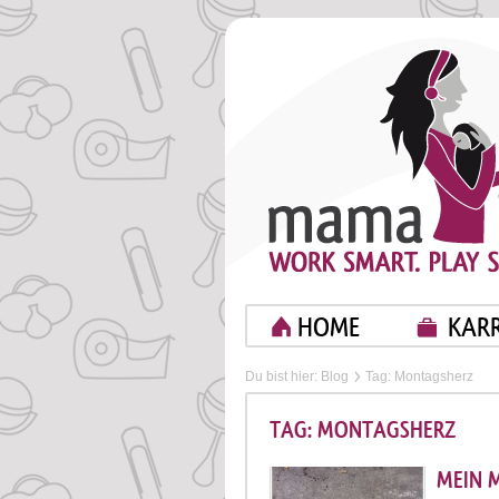
HOME
KARR
Du bist hier:
Blog
Tag: Montagsherz
TAG: MONTAGSHERZ
MEIN 