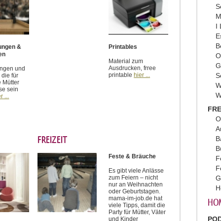
S
M
I
E
B
tungen &
Printables
en
O
Material zum
G
Ausdrucken, frree
ungen und
printable
hier ...
S
die für
e Mütter
W
se sein
W
r ...
FRE
O
A
FREIZEIT
B
B
Feste & Bräuche
F
F
Es gibt viele Anlässe
zum Feiern – nicht
G
nur an Weihnachten
H
oder Geburtstagen.
mama-im-job.de hat
HO
viele Tipps, damit die
Party für Mütter, Väter
PO
und Kinder