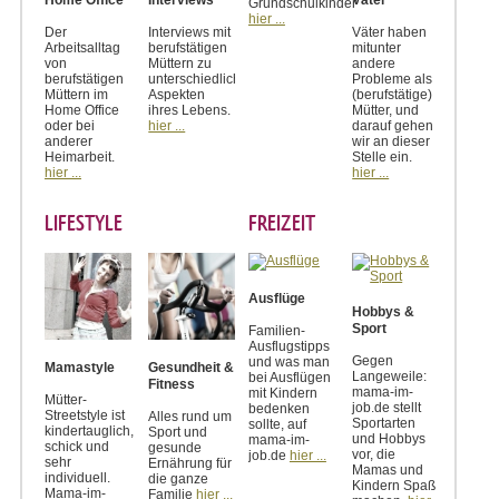
Home Office
Interviews
Väter
Grundschulkinder
hier ...
Der
Interviews mit
Väter haben
Arbeitsalltag
berufstätigen
mitunter
von
Müttern zu
andere
berufstätigen
unterschiedlichen
Probleme als
Müttern im
Aspekten
(berufstätige)
Home Office
ihres Lebens.
Mütter, und
oder bei
hier ...
darauf gehen
anderer
wir an dieser
Heimarbeit.
Stelle ein.
hier ...
hier ...
LIFESTYLE
FREIZEIT
Ausflüge
Hobbys &
Sport
Familien-
Ausflugstipps
Gegen
und was man
Mamastyle
Gesundheit &
Langeweile:
bei Ausflügen
Fitness
mama-im-
mit Kindern
Mütter-
job.de stellt
bedenken
Streetstyle ist
Alles rund um
Sportarten
sollte, auf
kindertauglich,
Sport und
und Hobbys
mama-im-
schick und
gesunde
vor, die
job.de
hier ...
sehr
Ernährung für
Mamas und
individuell.
die ganze
Kindern Spaß
Mama-im-
Familie
hier ...