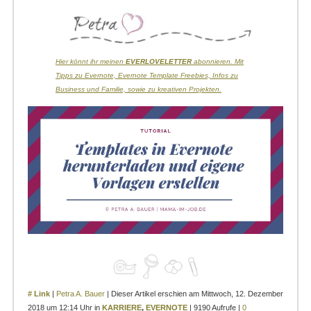
Hier könnt ihr meinen
EVERLOVELETTER
abonnieren. Mit
Tipps zu Evernote, Evernote Template Freebies, Infos zu
Business und Familie, sowie zu kreativen Projekten.
# Link
|
Petra A. Bauer
| Dieser Artikel erschien am Mittwoch, 12. Dezember
2018 um 12:14 Uhr in
KARRIERE
,
EVERNOTE
| 9190 Aufrufe |
0