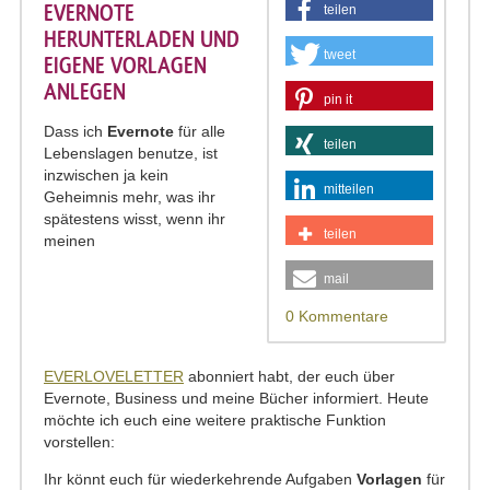
EVERNOTE
teilen
HERUNTERLADEN UND
tweet
EIGENE VORLAGEN
ANLEGEN
pin it
Dass ich
Evernote
für alle
teilen
Lebenslagen benutze, ist
inzwischen ja kein
mitteilen
Geheimnis mehr, was ihr
spätestens wisst, wenn ihr
teilen
meinen
mail
0 Kommentare
EVERLOVELETTER
abonniert habt, der euch über
Evernote, Business und meine Bücher informiert. Heute
möchte ich euch eine weitere praktische Funktion
vorstellen:
Ihr könnt euch für wiederkehrende Aufgaben
Vorlagen
für