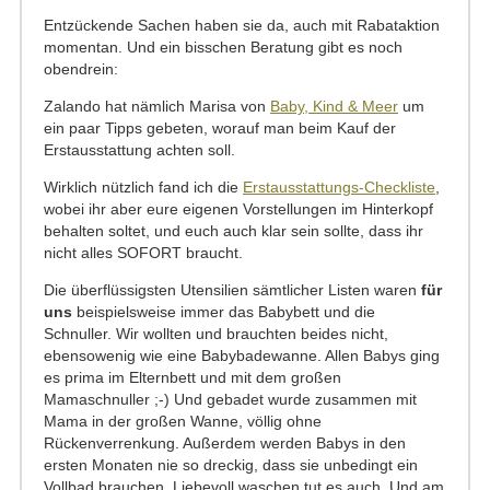
Entzückende Sachen haben sie da, auch mit Rabataktion
momentan. Und ein bisschen Beratung gibt es noch
obendrein:
Zalando hat nämlich Marisa von
Baby, Kind & Meer
um
ein paar Tipps gebeten, worauf man beim Kauf der
Erstausstattung achten soll.
Wirklich nützlich fand ich die
Erstausstattungs-Checkliste
,
wobei ihr aber eure eigenen Vorstellungen im Hinterkopf
behalten soltet, und euch auch klar sein sollte, dass ihr
nicht alles SOFORT braucht.
Die überflüssigsten Utensilien sämtlicher Listen waren
für
uns
beispielsweise immer das Babybett und die
Schnuller. Wir wollten und brauchten beides nicht,
ebensowenig wie eine Babybadewanne. Allen Babys ging
es prima im Elternbett und mit dem großen
Mamaschnuller ;-) Und gebadet wurde zusammen mit
Mama in der großen Wanne, völlig ohne
Rückenverrenkung. Außerdem werden Babys in den
ersten Monaten nie so dreckig, dass sie unbedingt ein
Vollbad brauchen. Liebevoll waschen tut es auch. Und am