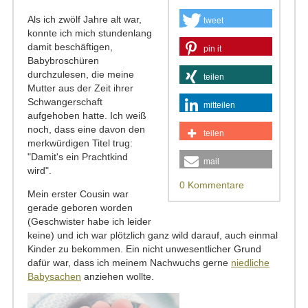
Als ich zwölf Jahre alt war,
tweet
konnte ich mich stundenlang
damit beschäftigen,
pin it
Babybroschüren
durchzulesen, die meine
teilen
Mutter aus der Zeit ihrer
Schwangerschaft
mitteilen
aufgehoben hatte. Ich weiß
noch, dass eine davon den
teilen
merkwürdigen Titel trug:
"Damit's ein Prachtkind
mail
wird".
0 Kommentare
Mein erster Cousin war
gerade geboren worden
(Geschwister habe ich leider
keine) und ich war plötzlich ganz wild darauf, auch einmal
Kinder zu bekommen. Ein nicht unwesentlicher Grund
dafür war, dass ich meinem Nachwuchs gerne
niedliche
Babysachen
anziehen wollte.