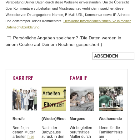
Verabeitung Deiner Daten durch diese Webseite einverstanden. Um die Übersicht
über Kommentare zu behalten und Missbrauch zu verhindern, speichert diese
Webseite von Dir angegebene Namen, E-Mail, URL, Kommentar sowie IP-Adresse
und Zeitstempel Deines Kommentars.
Detaillierte Informationen finden Sie in meiner
Datenschutzerklärung
.
Persönliche Angaben speichern? (Die Daten werden in
einem Cookie auf Deinem Rechner gespeichert.)
KARRIERE
FAMILIE
Berufe
(Wieder)Einstieg
Morgens
Wochenende
Berufe, in
Nach der
Wir begleiten
Ideen für die
denen Mütter
Babypause
berufstätige
Familienfreizeit
arbeiten
hier
zurück in den
Mütter durch
am