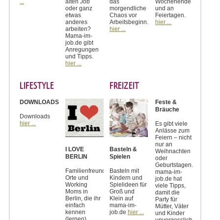
...
alten Job
das
Wochenende
oder ganz
morgendliche
und an
etwas
Chaos vor
Feiertagen.
anderes
Arbeitsbeginn.
hier ...
arbeiten?
hier ...
Mama-im-
job.de gibt
Anregungen
und Tipps.
hier ...
LIFESTYLE
FREIZEIT
DOWNLOADS
Feste &
Bräuche
Downloads
hier ...
Es gibt viele
Anlässe zum
Feiern – nicht
nur an
I LOVE
Basteln &
Weihnachten
BERLIN
Spielen
oder
Geburtstagen.
Familienfreundliche
Basteln mit
mama-im-
Orte und
Kindern und
job.de hat
Working
Spielideen für
viele Tipps,
Moms in
Groß und
damit die
Berlin, die ihr
Klein auf
Party für
einfach
mama-im-
Mütter, Väter
kennen
job.de
hier ...
und Kinder
(lernen)