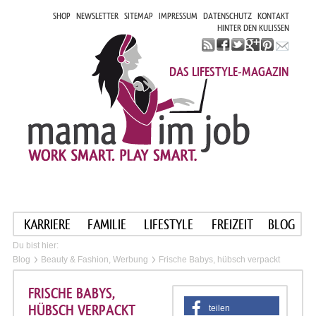
SHOP
NEWSLETTER
SITEMAP
IMPRESSUM
DATENSCHUTZ
KONTAKT
HINTER DEN KULISSEN
DAS LIFESTYLE-MAGAZIN
KARRIERE
FAMILIE
LIFESTYLE
FREIZEIT
BLOG
Du bist hier:
Blog
Beauty & Fashion, Werbung
Frische Babys, hübsch verpackt
FRISCHE BABYS,
HÜBSCH VERPACKT
teilen