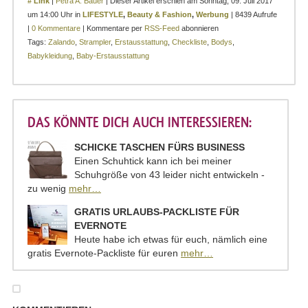
# Link
|
Petra A. Bauer
| Dieser Artikel erschien am Sonntag, 09. Juli 2017
um 14:00 Uhr in
LIFESTYLE
,
Beauty & Fashion
,
Werbung
| 8439 Aufrufe
|
0 Kommentare
| Kommentare per
RSS-Feed
abonnieren
Tags:
Zalando
,
Strampler
,
Erstausstattung
,
Checkliste
,
Bodys
,
Babykleidung
,
Baby-Erstausstattung
DAS KÖNNTE DICH AUCH INTERESSIEREN:
SCHICKE TASCHEN FÜRS BUSINESS
Einen Schuhtick kann ich bei meiner
Schuhgröße von 43 leider nicht entwickeln -
zu wenig
mehr…
GRATIS URLAUBS-PACKLISTE FÜR
EVERNOTE
Heute habe ich etwas für euch, nämlich eine
gratis Evernote-Packliste für euren
mehr…