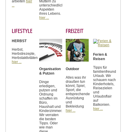
arbeiten
hier
Müttern zu
...
unterschiedlichen
Aspekten
ihres Lebens.
hier ...
LIFESTYLE
FREIZEIT
HERBST
Herbst,
Herbstrezepte,
Ferien &
Herbstaktivtäten
Reisen
hier ...
Tipps für
Organisation
Outdoor
familienfreundlichen
& Putzen
Urlaub. Wir
Alles was ihr
schauen nach
draußen tun
Dinge
Kinderhotels,
könnt, Spiel,
erledigen,
Reisezielen
Sport, die
putzen und
und
entsprechende
Ordnung
Urlaubsflair
Ausrüstung
schaffen im
auf
und
Büro,
Balkonien.
Bekleidung
Haushalt und
hier ...
hier ...
Kinderzimmer.
Wir verraten
die besten
Tipps. Oder
wie man
diese