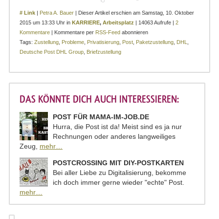
# Link
|
Petra A. Bauer
| Dieser Artikel erschien am Samstag, 10. Oktober
2015 um 13:33 Uhr in
KARRIERE
,
Arbeitsplatz
| 14063 Aufrufe |
2
Kommentare
| Kommentare per
RSS-Feed
abonnieren
Tags:
Zustellung
,
Probleme
,
Privatisierung
,
Post
,
Paketzustellung
,
DHL
,
Deutsche Post DHL Group
,
Briefzustellung
DAS KÖNNTE DICH AUCH INTERESSIEREN:
POST FÜR MAMA-IM-JOB.DE
Hurra, die Post ist da! Meist sind es ja nur
Rechnungen oder anderes langweiliges
Zeug,
mehr…
POSTCROSSING MIT DIY-POSTKARTEN
Bei aller Liebe zu Digitalisierung, bekomme
ich doch immer gerne wieder "echte" Post.
mehr…