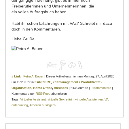
der gängigen Meinung, gibt es immer noch
Freiberuflerinnen und Unternehmerinnen, die
ein volles Auftragsbuch haben.
Habt ihr schon Erfahrungen mit VAs? Schreibt mir dazu
doch in den Kommentaren.
Liebe Grüße
# Link
|
Petra A. Bauer
| Dieser Artikel erschien am Montag, 27. April 2020
um 15:20 Uhr in
KARRIERE
,
Zeitmanagement / Produktivität /
Organisation
,
Home Office
,
Business
| 6436 Aufrufe |
0 Kommentare
|
Kommentare per
RSS-Feed
abonnieren
Tags:
Virtueller Assistent
,
virtuelle Sekretärin
,
virtuelle Assistenten
,
VA
,
outsourcing
,
Arbeiten auslagern