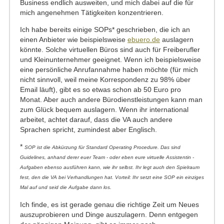
Business endlich ausweiten, und mich dabei auf die für
mich angenehmen Tätigkeiten konzentrieren.
Ich habe bereits einige SOPs* geschrieben, die ich an
einen Anbieter wie beispielsweise
ebuero.de
auslagern
könnte. Solche virtuellen Büros sind auch für Freiberufler
und Kleinunternehmer geeignet. Wenn ich beispielsweise
eine persönliche Anrufannahme haben möchte (für mich
nicht sinnvoll, weil meine Korrespondenz zu 98% über
Email läuft), gibt es so etwas schon ab 50 Euro pro
Monat. Aber auch andere Bürodienstleistungen kann man
zum Glück bequem auslagern. Wenn ihr international
arbeitet, achtet darauf, dass die VA auch andere
Sprachen spricht, zumindest aber Englisch.
*
SOP ist die Abkürzung für Standard Operating Procedure. Das sind
Guidelines, anhand derer euer Team - oder eben eure virtuelle Assistentin -
Aufgaben ebenso ausführen kann, wie ihr selbst. Ihr legt auch den Spielraum
fest, den die VA bei Verhandlungen hat. Vorteil: Ihr setzt eine SOP ein einziges
Mal auf und seid die Aufgabe dann los.
Ich finde, es ist gerade genau die richtige Zeit um Neues
auszuprobieren und Dinge auszulagern. Denn entgegen