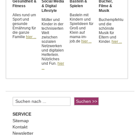
Gesundheit &
Social Media
Basteln &
Bücher,
Fitness
& Digital
Spielen
Filme &
Lifestyle
Musik
Alles rund um
Basteln mit
Sport und
Kindern und
Mütter und
Buchempfehlungen
gesunde
Spielideen für
Kinder in der
und die
Ernährung für
Groß und
technisierten
schönste
die ganze
Klein auf
Welt
Musik für
Familie
hier ...
mama-im-
zwischen
Eltern und
job.de
hier ...
sozialen
Kinder.
hier ...
Netzwerken
und digitalen
Helferlein.
Nützliches
und Fun.
hier
...
SERVICE
Sitemap
Kontakt
Newsletter