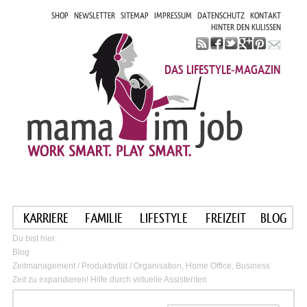
SHOP
NEWSLETTER
SITEMAP
IMPRESSUM
DATENSCHUTZ
KONTAKT
HINTER DEN KULISSEN
DAS LIFESTYLE-MAGAZIN
KARRIERE
FAMILIE
LIFESTYLE
FREIZEIT
BLOG
Du bist hier:
Blog
Zeitmanagement / Produktivität / Organisation, Home Office, Business
Zeit zu expandieren! Hilfe durch virtuelle Assistenten