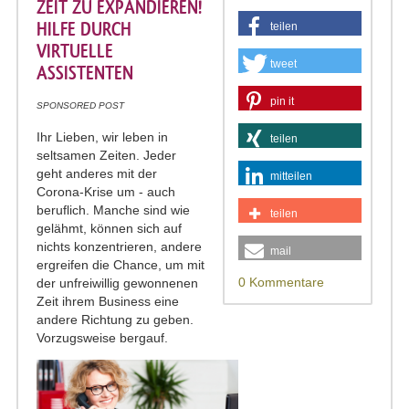
ZEIT ZU EXPANDIEREN!
HILFE DURCH
teilen
VIRTUELLE
tweet
ASSISTENTEN
pin it
SPONSORED POST
Ihr Lieben, wir leben in
teilen
seltsamen Zeiten. Jeder
geht anderes mit der
mitteilen
Corona-Krise um - auch
beruflich. Manche sind wie
teilen
gelähmt, können sich auf
nichts konzentrieren, andere
mail
ergreifen die Chance, um mit
0 Kommentare
der unfreiwillig gewonnenen
Zeit ihrem Business eine
andere Richtung zu geben.
Vorzugsweise bergauf.