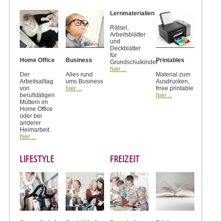
Lernmaterialien
Rätsel,
Arbeitsblätter
und
Deckblätter
für
Home Office
Business
Printables
Grundschulkinder
hier ...
Der
Alles rund
Material zum
Arbeitsalltag
ums Business
Ausdrucken,
von
hier ...
frree printable
berufstätigen
hier ...
Müttern im
Home Office
oder bei
anderer
Heimarbeit.
hier ...
LIFESTYLE
FREIZEIT