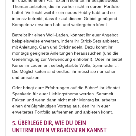
ihr dazunehmen? Als Texterin könntet ihr bespielsweise
Theman anbieten, die ihr vorher nicht in eurem Portfolio
hattet. Vielleicht weil ihr ein neues Hobby habt und so
intensiv betreibt, dass ihr auf diesem Gebiet genügend
Kompetenz erwoben habt und weitergeben könnt.
Betreibt ihr einen Woll-Laden, könntet ihr euer Angebot
beispielsweise erweitern, indem ihr Strick-Sets anbietet,
mit Anleitung, Garn und Stricknadeln. Dazu könnt ihr
montags geeignete Anleitungen heraussuchen (und die
Genehmigung zur Verwendung einholen!). Oder ihr bietet
Kurse im Laden an, selbstgefärbte Wolle, Spinnräder ...
Die Möglichkeiten sind endlos. ihr müsst sie nur sehen
und umsetzen.
Oder bringt eure Erfahrungen auf die Bühne! ihr könntet
Speakerin für euer Lieblingsthema werden. Sammelt
Fakten und wenn dann nicht mehr Montag ist, arbeitet
einen dreißigminütigen Vortrag aus, den ihr in euer
erweitertes Portfolio aufnehmen und anbieten könnt.
5. ÜBERLEGE DIR, WIE DU DEIN
UNTERNEHMEN VERGRÖSSERN KANNST