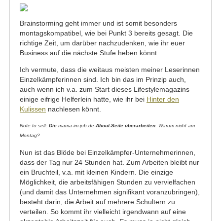
Brainstorming geht immer und ist somit besonders
montagskompatibel, wie bei Punkt 3 bereits gesagt. Die
richtige Zeit, um darüber nachzudenken, wie ihr euer
Business auf die nächste Stufe heben könnt.
Ich vermute, dass die weitaus meisten meiner Leserinnen
Einzelkämpferinnen sind. Ich bin das im Prinzip auch,
auch wenn ich v.a. zum Start dieses Lifestylemagazins
einige eifrige Helferlein hatte, wie ihr bei
Hinter den
Kulissen
nachlesen könnt.
Note to self:
Die
mama-im-job.de-
About-Seite überarbeiten
. Warum nicht am
Montag?
Nun ist das Blöde bei Einzelkämpfer-Unternehmerinnen,
dass der Tag nur 24 Stunden hat. Zum Arbeiten bleibt nur
ein Bruchteil, v.a. mit kleinen Kindern. Die einzige
Möglichkeit, die arbeitsfähigen Stunden zu vervielfachen
(und damit das Unternehmen signifikant voranzubringen),
besteht darin, die Arbeit auf mehrere Schultern zu
verteilen. So kommt ihr vielleicht irgendwann auf eine