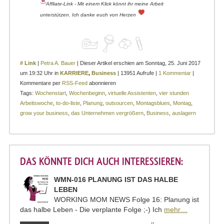
Affliate-Link - Mit einem Klick könnt ihr meine Arbeit
unterstützen. Ich danke euch von Herzen
# Link
|
Petra A. Bauer
| Dieser Artikel erschien am Sonntag, 25. Juni 2017
um 19:32 Uhr in
KARRIERE
,
Business
| 13951 Aufrufe |
1 Kommentar
|
Kommentare per
RSS-Feed
abonnieren
Tags:
Wochenstart
,
Wochenbeginn
,
virtuelle Assistenten
,
vier stunden
Arbeitswoche
,
to-do-liste
,
Planung
,
outsourcen
,
Montagsblues
,
Montag
,
grow your business
,
das Unternehmen vergrößern
,
Business
,
auslagern
DAS KÖNNTE DICH AUCH INTERESSIEREN:
WMN-016 PLANUNG IST DAS HALBE
LEBEN
WORKING MOM NEWS Folge 16: Planung ist
das halbe Leben - Die verplante Folge ;-) Ich
mehr…