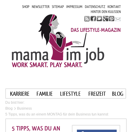
SHOP
NEWSLETTER
SITEMAP
IMPRESSUM
DATENSCHUTZ
KONTAKT
HINTER DEN KULISSEN
DAS LIFESTYLE-MAGAZIN
KARRIERE
FAMILIE
LIFESTYLE
FREIZEIT
BLOG
Du bist hier:
Blog
Business
5 Tipps, was du an einem MONTAG für dein Business tun kannst
5 TIPPS, WAS DU AN