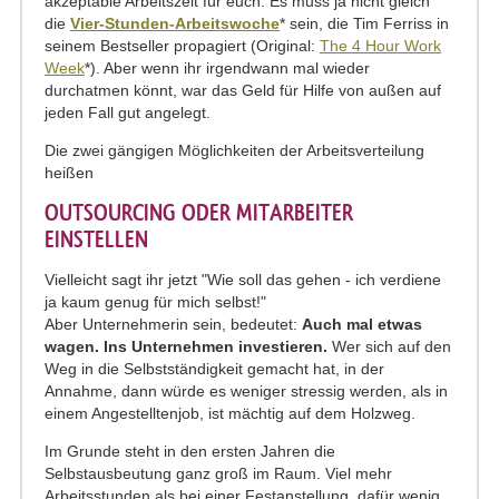
akzeptable Arbeitszeit für euch. Es muss ja nicht gleich
die
Vier-Stunden-Arbeitswoche
* sein, die Tim Ferriss in
seinem Bestseller propagiert (Original:
The 4 Hour Work
Week
*). Aber wenn ihr irgendwann mal wieder
durchatmen könnt, war das Geld für Hilfe von außen auf
jeden Fall gut angelegt.
Die zwei gängigen Möglichkeiten der Arbeitsverteilung
heißen
OUTSOURCING ODER MITARBEITER
EINSTELLEN
Vielleicht sagt ihr jetzt "Wie soll das gehen - ich verdiene
ja kaum genug für mich selbst!"
Aber Unternehmerin sein, bedeutet:
Auch mal etwas
wagen. Ins Unternehmen investieren.
Wer sich auf den
Weg in die Selbstständigkeit gemacht hat, in der
Annahme, dann würde es weniger stressig werden, als in
einem Angestelltenjob, ist mächtig auf dem Holzweg.
Im Grunde steht in den ersten Jahren die
Selbstausbeutung ganz groß im Raum. Viel mehr
Arbeitsstunden als bei einer Festanstellung, dafür wenig