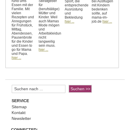
rund ums
Stilratgeber
Sport, die
bei Ausflügen
Essen mit der
für
entsprechende
mit Kindern
Familie. Mit
(berufstätige)
Ausrüstung
bedenken
vielen
Mütter und
und
sollte, auf
Rezepten und
Kinder. Weil
Bekleidung
mama-im-
Anregungen
auch Mamas
hier ...
job.de
hier ...
für Frühstück,
Mode mögen
Mittag,
und
Abendessen,
Arbeitskleidung
Pausenbrote
nicht
für die Kinder
langweilig
und Essen to
sein muss.
go für Mama
hier ...
und Papa.
hier ...
SERVICE
Sitemap
Kontakt
Newsletter
CONNECTED: