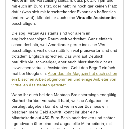
Findet ihr die Vorstellung seltsam, dass plötzlich jemand
mit euch im Büro sitzt, oder habt ihr noch gar keinen Platz
dafür (was sich mit fortschreitender Expansion hoffentlich
ändern wird), könntet ihr auch eine
Virtuelle Assistentin
beschäftigen.
Die sog. Virtual Assistants sind vor allem im
englischsprachigen Raum weit verbreitet. Ganz einfach
schon deshalb, weil Amerikaner gerne indische VAs
beschäftigen, weil diese natürlich viel preiswerter sind und
trotzdem Englisch sprechen. Das wird auf Deutsch
natürlich viel schwieriger, aber auch hierzulande gibt es
inzwischen virtuelle Assistenten. Gebt den Begriff einfach
mal bei Google ein.
Aber das t3n-Magazin hat euch schon
ein bisschen Arbeit abgenommen und einige Anbieter von
virtuellen Assistenten getestet.
Wenn ihr euch bei den Montags-Brainstormings endgültig
Klarheit darüber verschafft habt, welche Aufgaben ihr
beruhigt abgeben könnt und wenn euer Business ein
bisschen mehr Geld abwirft, könnt ihr über eine
Mitarbeiterin auf 450-Euro-Basis nachdenken und später
irgendwann über eine fest angestellte Mitarbeiterin, mit