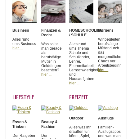
Business
Finanzen &
HOMESCHOOLING
Morgens
Recht
/ SCHULE
Alles rund
Wir begleiten
ums Business
berufstätige
Was sollte
Alles rund
hier ...
Mütter durch
man gerade
ums Thema
das
als
Schule und
morgendliche
berufstätige
Schulkinder,
Chaos vor
Mutter in
Lehrer,
Arbeitsbeginn.
Gelddingen
Elternmitarbeit,
hier ...
beachten?
Lernschwierigkeiten
hier ...
und
Hausaufgaben.
hier ...
LIFESTYLE
FREIZEIT
Outdoor
Ausflüge
Essen &
Beauty &
Trinken
Fashion
Alles was ihr
Familien-
draußen tun
Ausflugstipps
Der Ratgeber
Der
könnt, Spiel,
und was man