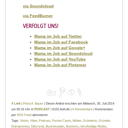
via Soundcloud
via FeedBurner
VERFOLGT UNS!
Mama im Job auf Twitter
Mama im Job auf Facebook
Mama im Job auf Google+
Mama im Job auf Soundcloud
Mama im Job auf YouTube
Mama im Job auf Pinterest
# Link
|
Petra A. Bauer
| Dieser Artikel erschien am Mittwoch, 30. Juli 2014
um 00:16 Uhr in
PODCAST
| 6102 Aufrufe |
0 Kommentare
| Kommentare
per
RSS-Feed
abonnieren
Tags:
Vision
,
Väter
,
Podcast
,
Pocket Casts
,
Mütter
,
Gründerin
,
Gründer
,
Entrepreneur
,
Elternzeit
,
Businessplan
,
Business
,
berufstätige Mutter
,