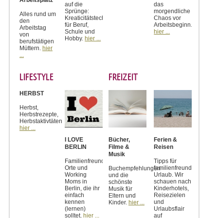
auf die
das
Sprünge:
morgendliche
Alles rund um
Kreaticitätstechniken
Chaos vor
den
für Beruf,
Arbeitsbeginn.
Arbeitstag
Schule und
hier ...
von
Hobby.
hier ...
berufstätigen
Müttern.
hier
...
LIFESTYLE
FREIZEIT
HERBST
Herbst,
Herbstrezepte,
Herbstaktivtäten
hier ...
I LOVE
Bücher,
Ferien &
BERLIN
Filme &
Reisen
Musik
Familienfreundliche
Tipps für
Orte und
familienfreundlichen
Buchempfehlungen
Working
Urlaub. Wir
und die
Moms in
schauen nach
schönste
Berlin, die ihr
Kinderhotels,
Musik für
einfach
Reisezielen
Eltern und
kennen
und
Kinder.
hier ...
(lernen)
Urlaubsflair
solltet.
hier ...
auf