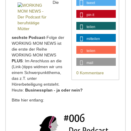
Die
tweet
pin it
teilen
sechste Podcast
-Folge der
mitteilen
WORKING MOM NEWS ist
die erste der Reihe
teilen
WORKING MOM NEWS
PLUS
: Im Anschluss an die
mail
(Link-)tipps widmen wir uns
einem Schwerpunktthema,
0 Kommentare
das z.T. unter
Hörerbeteiligung entsteht.
Heute:
Businessplan - ja oder nein?
Bitte hier entlang: