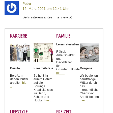
Petra
12. März 2021 um 12:41 Uhr
Sehr interessantes Interview :-)
KARRIERE
FAMILIE
Lernmaterialien
Rätsel,
Arbeitsblätter
und
Deckblätter
für
Berufe
Kreativitätstechniken
Morgens
Grundschulkinder
hier ...
Berufe, in
So helft ihr
Wir begleiten
denen Mütter
eurem Gehirn
berufstätige
arbeiten
hier
auf die
Mütter durch
...
Sprünge:
das
Kreaticitätstechniken
morgendliche
für Beruf,
Chaos vor
Schule und
Arbeitsbeginn.
Hobby.
hier ...
hier ...
LIFESTYLE
FREIZEIT