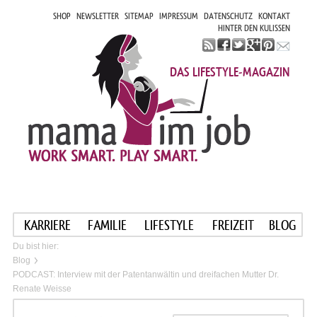
SHOP
NEWSLETTER
SITEMAP
IMPRESSUM
DATENSCHUTZ
KONTAKT
HINTER DEN KULISSEN
DAS LIFESTYLE-MAGAZIN
KARRIERE
FAMILIE
LIFESTYLE
FREIZEIT
BLOG
Du bist hier:
Blog
PODCAST: Interview mit der Patentanwältin und dreifachen Mutter Dr.
Renate Weisse