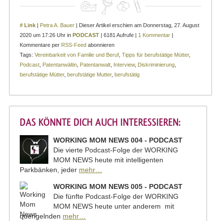
# Link
|
Petra A. Bauer
| Dieser Artikel erschien am Donnerstag, 27. August
2020 um 17:26 Uhr in
PODCAST
| 6181 Aufrufe |
1 Kommentar
|
Kommentare per
RSS-Feed
abonnieren
Tags:
Vereinbarkeit von Familie und Beruf
,
Tipps für berufstätige Mütter
,
Podcast
,
Patentanwältin
,
Patentanwalt
,
Interview
,
Diskriminierung
,
berufstätige Mütter
,
berufstätige Mutter
,
berufstätig
DAS KÖNNTE DICH AUCH INTERESSIEREN:
WORKING MOM NEWS 004 - PODCAST
Die vierte Podcast-Folge der WORKING
MOM NEWS heute mit intelligenten
Parkbänken, jeder
mehr…
WORKING MOM NEWS 005 - PODCAST
Die fünfte Podcast-Folge der WORKING
MOM NEWS heute unter anderem mit
quengelnden
mehr…