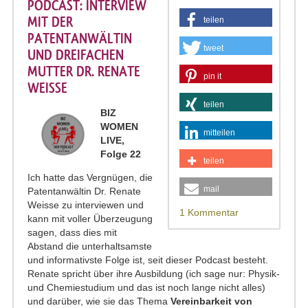
PODCAST: INTERVIEW
MIT DER
teilen
PATENTANWÄLTIN
tweet
UND DREIFACHEN
MUTTER DR. RENATE
pin it
WEISSE
teilen
BIZ
WOMEN
mitteilen
LIVE,
Folge 22
teilen
Ich hatte das Vergnügen, die
mail
Patentanwältin Dr. Renate
Weisse zu interviewen und
1 Kommentar
kann mit voller Überzeugung
sagen, dass dies mit
Abstand die unterhaltsamste
und informativste Folge ist, seit dieser Podcast besteht.
Renate spricht über ihre Ausbildung (ich sage nur: Physik-
und Chemiestudium und das ist noch lange nicht alles)
und darüber, wie sie das Thema
Vereinbarkeit von