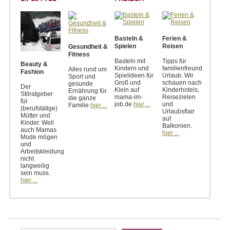
Basteln &
Ferien &
Spielen
Reisen
Gesundheit &
Fitness
Basteln mit
Tipps für
Beauty &
Kindern und
familienfreundlichen
Alles rund um
Fashion
Spielideen für
Urlaub. Wir
Sport und
Groß und
schauen nach
gesunde
Der
Klein auf
Kinderhotels,
Ernährung für
Stilratgeber
mama-im-
Reisezielen
die ganze
für
job.de
hier ...
und
Familie
hier ...
(berufstätige)
Urlaubsflair
Mütter und
auf
Kinder. Weil
Balkonien.
auch Mamas
hier ...
Mode mögen
und
Arbeitskleidung
nicht
langweilig
sein muss.
hier ...