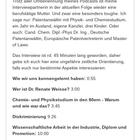
Trotz aller Umbenennung meines Podcasts ist meine
Interviewpartnerin in der aktuellen Folge wieder eine
berufstätige Mutter. Und zwar eine besonders toughe. Ich
sage nur: Patentanwältin mit Physik- und Chemiestudium,
ein Jahr im Ausland, eigene Kanzlei, drei Kinder. Oder
auch: Cand. Chem. Dipl.-Phys Dr. Ing., Deutsche
Patentanwältin, Europäische Patentvertreterin und Master
of Laws.
Das Interwiew ist rd. 45 Minuten lang geworden, daher
gebe ich euch hier eine ungefähre zeitliche Orientierung,
falls euch nur bestimmte Aspekte interessieren:
Wie wir uns kennengelernt haben:
0:55
Wer ist Dr. Renate Weisse?
3:00
Chemie- und Physikstudium in den 80ern - Warum
und wie war das?
3:45
Diskriminierung
9:26
Wissenschaftliche Arbeit in der Industrie, Diplom und
Promotion:
10:00