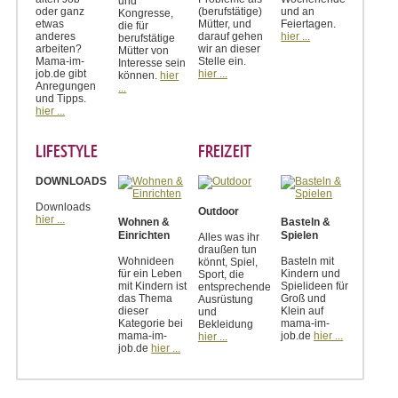
und
oder ganz
(berufstätige)
und an
Kongresse,
etwas
Mütter, und
Feiertagen.
die für
anderes
darauf gehen
hier ...
berufstätige
arbeiten?
wir an dieser
Mütter von
Mama-im-
Stelle ein.
Interesse sein
job.de gibt
hier ...
können.
hier
Anregungen
...
und Tipps.
hier ...
LIFESTYLE
FREIZEIT
DOWNLOADS
Downloads
Outdoor
hier ...
Wohnen &
Basteln &
Einrichten
Spielen
Alles was ihr
draußen tun
Wohnideen
Basteln mit
könnt, Spiel,
für ein Leben
Kindern und
Sport, die
mit Kindern ist
Spielideen für
entsprechende
das Thema
Groß und
Ausrüstung
dieser
Klein auf
und
Kategorie bei
mama-im-
Bekleidung
mama-im-
job.de
hier ...
hier ...
job.de
hier ...