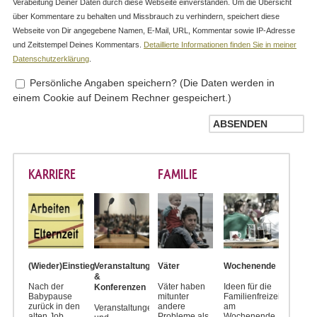
Verabeitung Deiner Daten durch diese Webseite einverstanden. Um die Übersicht
über Kommentare zu behalten und Missbrauch zu verhindern, speichert diese
Webseite von Dir angegebene Namen, E-Mail, URL, Kommentar sowie IP-Adresse
und Zeitstempel Deines Kommentars.
Detaillierte Informationen finden Sie in meiner
Datenschutzerklärung
.
Persönliche Angaben speichern? (Die Daten werden in
einem Cookie auf Deinem Rechner gespeichert.)
KARRIERE
FAMILIE
(Wieder)Einstieg
Veranstaltungen
Väter
Wochenende
&
Nach der
Väter haben
Ideen für die
Konferenzen
Babypause
mitunter
Familienfreizeit
zurück in den
andere
am
Veranstaltungen
alten Job
Probleme als
Wochenende