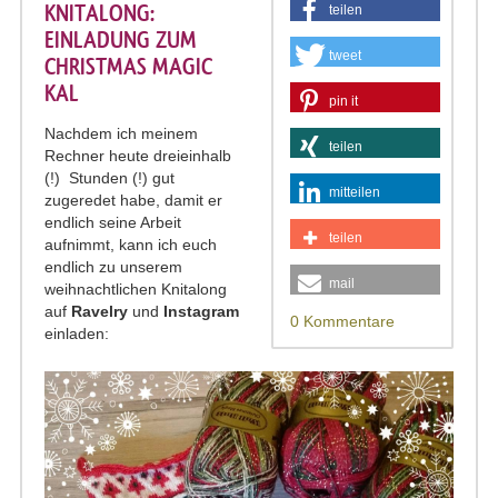
KNITALONG:
teilen
EINLADUNG ZUM
tweet
CHRISTMAS MAGIC
KAL
pin it
Nachdem ich meinem
teilen
Rechner heute dreieinhalb
(!) Stunden (!) gut
mitteilen
zugeredet habe, damit er
endlich seine Arbeit
teilen
aufnimmt, kann ich euch
endlich zu unserem
mail
weihnachtlichen Knitalong
auf
Ravelry
und
Instagram
0 Kommentare
einladen: