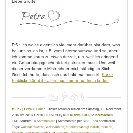
Liebe Grüße
P.S.: Ich wollte eigentlich viel mehr darüber plaudern, was
bei uns so los ist, z.B. vom Laternenumzug und so, aber
ich komme kaum zu etwas derzeit, u.a. weil ich dringend
ein Geburtstagsgeschenk fertigstricken muss. Und weil
dieser verdammte Mistrechner mich ständig im Stich
lässt. Ich hoffe, dass isch das bald mal bessert.
Kurze
Einblicke könnt ihr allerdings immer auf Insta finden
.
# Link
|
Petra A. Bauer
| Dieser Artikel erschien am Samstag, 12. November
2016 um 20:04 Uhr in
LIFESTYLE
,
KREATIVBUERO
,
Selbermachen
|
11310 Aufrufe |
0 Kommentare
| Kommentare per
RSS-Feed
abonnieren
Tags:
weihnachtswolle
,
weihnachten
,
strickenmachtglücklich
,
stricken
,
Socken
,
operationsockdrawer
,
knitalong
,
handmadewardrobe
,