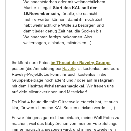
Weihnachtsfarben oder mit weihnachtlichem
Muster ist egal.
Start des KAL soll der
19.November sein,
für alle, die es nicht
mehr erwarten können, damit ihr noch Zeit
habt weihnachtliche Wolle zu besorgen und
damit jeder genug Zeit hat, die Socken bis
Weihnachten fertigzubekomnen. Also
weitersagen, einladen, mitstricken :-)
Ihr könnt eure Fotos
im Thread der Ravelry-Gruppe
posten (die Anmeldung bei
Ravelry
ist kostenlos, und eure
Ravelry-Projektfotos könnt ihr auch kostenlos in die
Gruppenbeiträge hochladen) und / oder auf
Instagram
mit dem Hashtag
#christmasmagickal
. Wir freuen uns
auf viele Mitstrickerinnen und Mitstricker!
Da Kind 4 heute die tolle Glitzerwolle etdeckt hat, ist auch
klar, für wen ich meine KAL-Socken stricken werde ... ;-)
Es war übrigens gar nicht so einfach, meine Woll-Fotos zu
machen, weil das Babytörchen von meinen Foto-Settings
immer magisch angezogen wird, und immer etweder ein