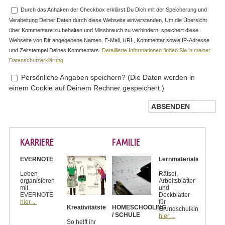
Durch das Anhaken der Checkbox erklärst Du Dich mit der Speicherung und
Verabeitung Deiner Daten durch diese Webseite einverstanden. Um die Übersicht
über Kommentare zu behalten und Missbrauch zu verhindern, speichert diese
Webseite von Dir angegebene Namen, E-Mail, URL, Kommentar sowie IP-Adresse
und Zeitstempel Deines Kommentars.
Detaillierte Informationen finden Sie in meiner
Datenschutzerklärung
.
Persönliche Angaben speichern? (Die Daten werden in
einem Cookie auf Deinem Rechner gespeichert.)
KARRIERE
FAMILIE
EVERNOTE
Lernmaterialien
Leben
Rätsel,
organisieren
Arbeitsblätter
mit
und
EVERNOTE
Deckblätter
hier ...
für
Kreativitätstechniken
HOMESCHOOLING
Grundschulkinder
/ SCHULE
hier ...
So helft ihr