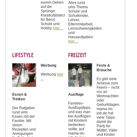
eurem Gehirn
Alles rund
auf die
ums Thema
Sprünge:
Schule und
Kreaticitätstechniken
Schulkinder,
für Beruf,
Lehrer,
Schule und
Elternmitarbeit,
Hobby.
hier ...
Lernschwierigkeiten
und
Hausaufgaben.
hier ...
LIFESTYLE
FREIZEIT
Werbung
Feste &
Bräuche
Werbung
hier
...
Es gibt viele
Anlässe zum
Feiern – nicht
nur an
Essen &
Ausflüge
Weihnachten
Trinken
oder
Familien-
Geburtstagen.
Ausflugstipps
Der Ratgeber
mama-im-
und was man
rund ums
job.de hat
bei Ausflügen
Essen mit der
viele Tipps,
mit Kindern
Familie. Mit
damit die
bedenken
vielen
Party für
sollte, auf
Rezepten und
Mütter, Väter
mama-im-
Anregungen
und Kinder