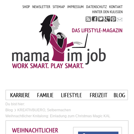
SHOP
NEWSLETTER
SITEMAP
IMPRESSUM
DATENSCHUTZ
KONTAKT
HINTER DEN KULISSEN
DAS LIFESTYLE-MAGAZIN
KARRIERE
FAMILIE
LIFESTYLE
FREIZEIT
BLOG
Du bist hier:
Blog
KREATIVBUERO, Selbermachen
Weihnachtlicher Knitalong: Einladung zum Christmas Magic KAL
WEIHNACHTLICHER