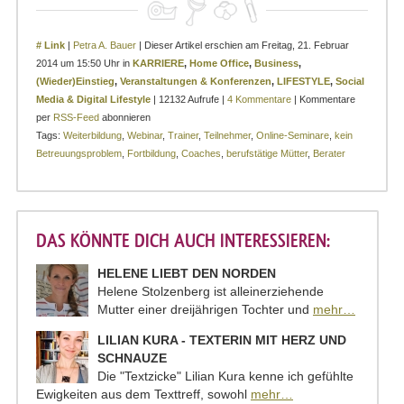
# Link
|
Petra A. Bauer
| Dieser Artikel erschien am Freitag, 21. Februar
2014 um 15:50 Uhr in
KARRIERE
,
Home Office
,
Business
,
(Wieder)Einstieg
,
Veranstaltungen & Konferenzen
,
LIFESTYLE
,
Social
Media & Digital Lifestyle
| 12132 Aufrufe |
4 Kommentare
| Kommentare
per
RSS-Feed
abonnieren
Tags:
Weiterbildung
,
Webinar
,
Trainer
,
Teilnehmer
,
Online-Seminare
,
kein
Betreuungsproblem
,
Fortbildung
,
Coaches
,
berufstätige Mütter
,
Berater
DAS KÖNNTE DICH AUCH INTERESSIEREN:
HELENE LIEBT DEN NORDEN
Helene Stolzenberg ist alleinerziehende
Mutter einer dreijährigen Tochter und
mehr…
LILIAN KURA - TEXTERIN MIT HERZ UND
SCHNAUZE
Die "Textzicke" Lilian Kura kenne ich gefühlte
Ewigkeiten aus dem Texttreff, sowohl
mehr…