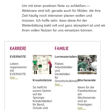
Um mit einer positiven Note zu schließen—-
Webinare sind toll, gerade auch für Mütter, die ihre
Zeit häufig noch intensiver planen wollen und
müssen. Ich hoffe sehr, dass diese Art der
Weiterbildung bald voll und ganz akzeptiert ist und wir
ihren vollen Nutzen für uns einsetzen können.
KARRIERE
FAMILIE
EVERNOTE
Lernmaterialien
Leben
Rätsel,
organisieren
Arbeitsblätter
mit
und
EVERNOTE
Deckblätter
hier ...
für
Kreativitätstechniken
Wochenende
Grundschulkinder
hier ...
So helft ihr
Ideen für die
eurem Gehirn
Familienfreizeit
auf die
am
Sprünge:
Wochenende
Kreaticitätstechniken
und an
für Beruf,
Feiertagen.
Schule und
hier ...