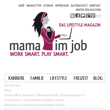
SHOP
NEWSLETTER
SITEMAP
IMPRESSUM
DATENSCHUTZ
KONTAKT
HINTER DEN KULISSEN
DAS LIFESTYLE-MAGAZIN
KARRIERE
FAMILIE
LIFESTYLE
FREIZEIT
BLOG
Du bist hier:
Blog
Home Office, Business, (Wieder)Einstieg, Veranstaltungen &
Konferenzen, Social Media & Digital Lifestyle
Webinare zur Fortbildung berufstätiger Mütter