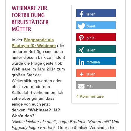
WEBINARE ZUR
FORTBILDUNG
teilen
BERUFSTÄTIGER
tweet
MÜTTER
pin it
In der
Blogparade als
Plädoyer für Webinare
(die
teilen
anderen Beiträge sind auch
hinter diesem Link zu finden)
mitteilen
wurde die Frage gestellt ob
Webinare
im Jahr 2014 zum
teilen
großen Star der
Weiterbildung werden oder
ob sie zur modernen
mail
Kaffeefahrt verkommen. Ich
4 Kommentare
sehe aber genau, dass
einige von euch jetzt
denken:
"Webinare? Hä?
Was'n das?"
"Nichts leichter als das!", sagte Frederik. "Komm mit!" Und
Piggeldy folgte Frederik
. Oder so ähnlich. Wir sind ja hier