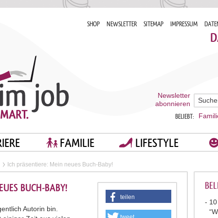
SHOP
NEWSLETTER
SITEMAP
IMPRESSUM
DATE
D
Newsletter
abonnieren
Famili
BELIEBT:
IERE
FAMILIE
LIFESTYLE
Ich präsentiere: Mein neues Buch-Baby!
BEL
NEUES BUCH-BABY!
teilen
10
gentlich Autorin bin.
“W
tweet