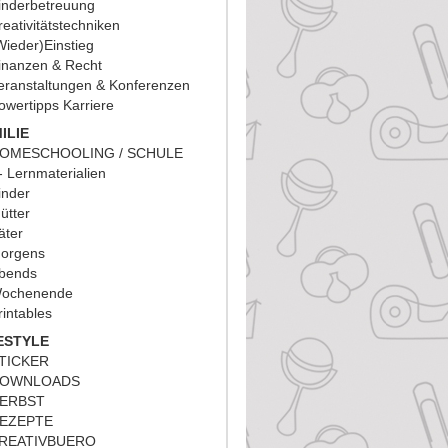
inderbetreuung
reativitätstechniken
Wieder)Einstieg
inanzen & Recht
eranstaltungen & Konferenzen
owertipps Karriere
ILIE
OMESCHOOLING / SCHULE
Lernmaterialien
inder
ütter
äter
orgens
bends
ochenende
rintables
ESTYLE
TICKER
OWNLOADS
ERBST
EZEPTE
REATIVBUERO