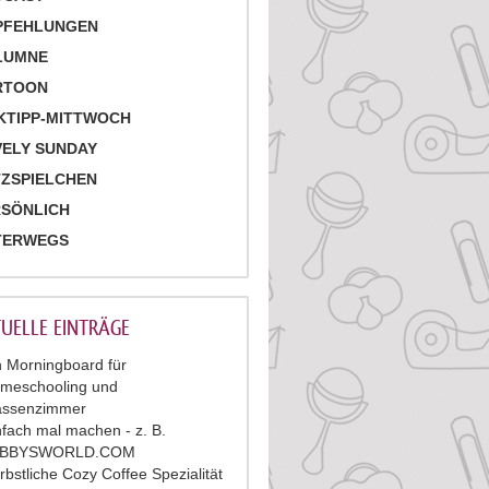
PFEHLUNGEN
LUMNE
RTOON
KTIPP-MITTWOCH
ELY SUNDAY
ZSPIELCHEN
RSÖNLICH
TERWEGS
UELLE EINTRÄGE
n Morningboard für
meschooling und
assenzimmer
nfach mal machen - z. B.
ABBYSWORLD.COM
rbstliche Cozy Coffee Spezialität