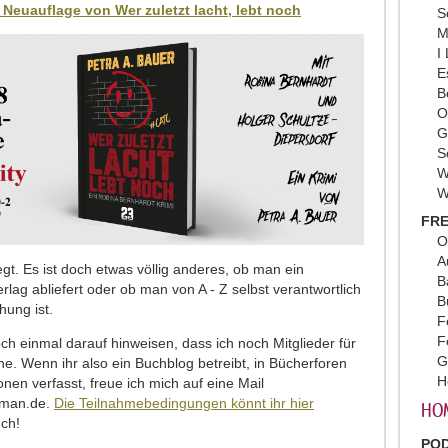
ne Neuauflage von Wer zuletzt lacht, lebt noch
S
M
I
E
B
O
G
S
W
W
FRE
O
A
gt. Es ist doch etwas völlig anderes, ob man ein
B
rlag abliefert oder ob man von A - Z selbst verantwortlich
B
hung ist.
F
F
ch einmal darauf hinweisen, dass ich noch Mitglieder für
G
e. Wenn ihr also ein Buchblog betreibt, in Bücherforen
H
onen verfasst, freue ich mich auf eine Mail
oman.de.
Die Teilnahmebedingungen könnt ihr hier
HO
uch!
PO