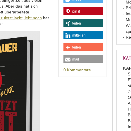
 einiger Zeit aus vielen
Mo
is. Aber das hat sich
Br
pin it
tt überarbeitete
In
zuletzt lacht, lebt noch
hat
Me
kt.
teilen
Wo
sp
mitteilen
Re
teilen
KAT
mail
KAR
0 Kommentare
S
E
V
Z
O
A
H
B
B
I