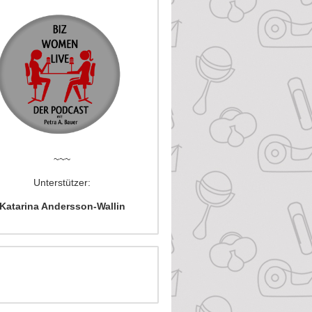
~~~
Unterstützer:
Katarina Andersson-Wallin