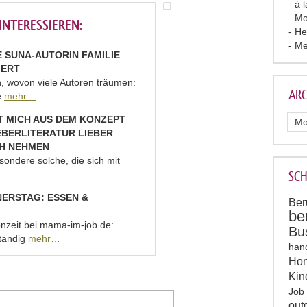
á 
Mo
NTERESSIEREN:
He
Me
IE SUNA-AUTORIN FAMILIE
IERT
en, wovon viele Autoren träumen:
ARC
e
mehr…
T MICH AUS DEM KONZEPT
EBERLITERATUR LIEBER
CH NEHMEN
esondere solche, die sich mit
SC
ERSTAG: ESSEN &
Ber
be
onzeit bei mama-im-job.de:
Bu
ständig
mehr…
han
Hom
Kin
Job
out