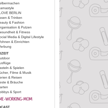
elbermachen
amastyle
 LOVE BERLIN
ssen & Trinken
eauty & Fashion
rganisation & Putzen
esundheit & Fitness
ocial Media & Digital Lifestyle
ohnen & Einrichten
erbung
IZEIT
utdoor
usflüge
asteln & Spielen
ücher, Filme & Musik
erien & Reisen
este & Bräuche
arten
obbys & Sport
ME-WORKING-MOM
DCAST