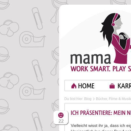
HOME
KARR
Du bist hier:
Blog
Bücher, Filme & Musik
ICH PRÄSENTIERE: MEIN 
22
Vielleicht wisst ihr ja, dass ich ei