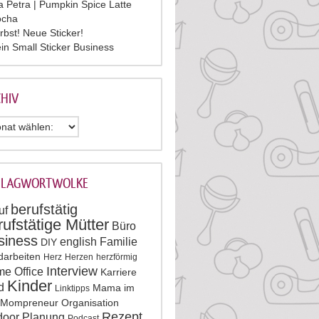
la Petra | Pumpkin Spice Latte
cha
rbst! Neue Sticker!
in Small Sticker Business
HIV
HLAGWORTWOLKE
berufstätig
uf
rufstätige Mütter
Büro
siness
english
Familie
DIY
darbeiten
Herz
Herzen
herzförmig
Interview
e Office
Karriere
Kinder
d
Mama im
Linktipps
Mompreneur
Organisation
Rezept
door
Planung
Podcast