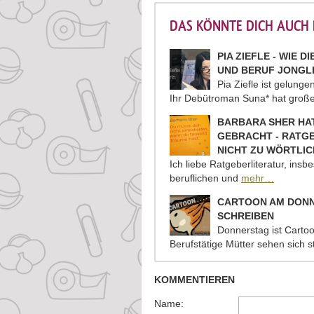
DAS KÖNNTE DICH AUCH I
PIA ZIEFLE - WIE D
UND BERUF JONGL
Pia Ziefle ist gelung
Ihr Debütroman Suna* hat groß
BARBARA SHER HA
GEBRACHT - RATG
NICHT ZU WÖRTLI
Ich liebe Ratgeberliteratur, insb
beruflichen und
mehr…
CARTOON AM DONN
SCHREIBEN
Donnerstag ist Carto
Berufstätige Mütter sehen sich 
KOMMENTIEREN
Name: