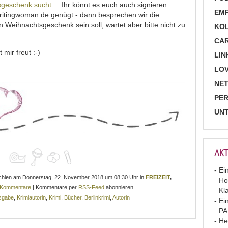
sgeschenk sucht ...
Ihr könnt es euch auch signieren
EM
writingwoman.de genügt - dann besprechen wir die
 Weihnachtsgeschenk sein soll, wartet aber bitte nicht zu
KO
CA
 mir freut :-)
LIN
LOV
NET
PE
UN
AKT
Ei
rschien am Donnerstag, 22. November 2018 um 08:30 Uhr in
FREIZEIT
,
Ho
 Kommentare
| Kommentare per
RSS-Feed
abonnieren
Kl
sgabe
,
Krimiautorin
,
Krimi
,
Bücher
,
Berlinkrimi
,
Autorin
Ei
P
He