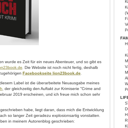
K
K
(
F
V
P
FAM
H
K
M
en wurde es Zeit für ein neues Abenteuer, und so gibt es
V
ion23book.de
. Die Website ist noch nicht fertig, deshalb
M
dazugehörigen
Facebookseite lion23book.de
.
A
r diesem Label ist die überarbeitete Neuausgabe meines
W
ch
, der gleichzeitig den Auftakt zur Krimiserie "Crime and
P
 Februar 2019 erscheinen, und ich freue mich schon sehr
LIF
S
D
 geschrieben habe, liegt daran, dass mich die Entwicklung
H
ach so langer Zeit geradezu explosionsartig vonstatten.
R
rüben in meinem Autorenblog geschrieben:
K