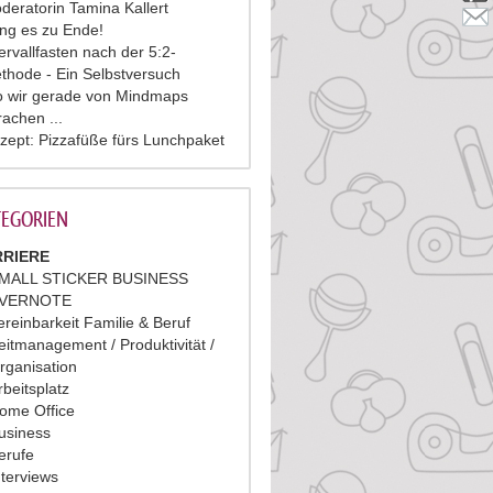
deratorin Tamina Kallert
ing es zu Ende!
tervallfasten nach der 5:2-
thode - Ein Selbstversuch
 wir gerade von Mindmaps
rachen ...
zept: Pizzafüße fürs Lunchpaket
EGORIEN
RIERE
MALL STICKER BUSINESS
VERNOTE
ereinbarkeit Familie & Beruf
eitmanagement / Produktivität /
rganisation
rbeitsplatz
ome Office
usiness
erufe
nterviews