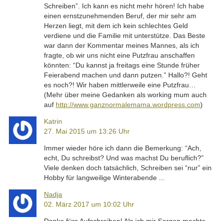
Schreiben”. Ich kann es nicht mehr hören! Ich habe
einen ernstzunehmenden Beruf, der mir sehr am
Herzen liegt, mit dem ich kein schlechtes Geld
verdiene und die Familie mit unterstütze. Das Beste
war dann der Kommentar meines Mannes, als ich
fragte, ob wir uns nicht eine Putzfrau anschaffen
könnten: “Du kannst ja freitags eine Stunde früher
Feierabend machen und dann putzen.” Hallo?! Geht
es noch?! Wir haben mittlerweile eine Putzfrau…
(Mehr über meine Gedanken als working mum auch
auf
http://www.ganznormalemama.wordpress.com
)
Katrin
27. Mai 2015 um 13:26 Uhr
Immer wieder höre ich dann die Bemerkung: “Ach,
echt, Du schreibst? Und was machst Du beruflich?”
Viele denken doch tatsächlich, Schreiben sei “nur” ein
Hobby für langweilige Winterabende ...
Nadja
02. März 2017 um 10:02 Uhr
Danke fürs Aufschreiben! Als ich mir Sorgen machte,