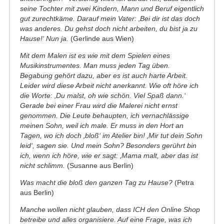
seine Tochter mit zwei Kindern, Mann und Beruf eigentlich
gut zurechtkäme. Darauf mein Vater: ‚Bei dir ist das doch
was anderes. Du gehst doch nicht arbeiten, du bist ja zu
Hause!‘ Nun ja.
(Gerlinde aus Wien)
Mit dem Malen ist es wie mit dem Spielen eines
Musikinstrumentes. Man muss jeden Tag üben.
Begabung gehört dazu, aber es ist auch harte Arbeit.
Leider wird diese Arbeit nicht anerkannt. Wie oft höre ich
die Worte: ‚Du malst, oh wie schön. Viel Spaß dann.‘
Gerade bei einer Frau wird die Malerei nicht ernst
genommen. Die Leute behaupten, ich vernachlässige
meinen Sohn, weil ich male. Er muss in den Hort an
Tagen, wo ich doch ‚bloß‘ im Atelier bin! ‚Mir tut dein Sohn
leid‘, sagen sie. Und mein Sohn? Besonders gerührt bin
ich, wenn ich höre, wie er sagt: ‚Mama malt, aber das ist
nicht schlimm.
(Susanne aus Berlin)
Was macht die bloß den ganzen Tag zu Hause?
(Petra
aus Berlin)
Manche wollen nicht glauben, dass ICH den Online Shop
betreibe und alles organisiere. Auf eine Frage, was ich