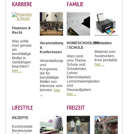
KARRIERE
FAMILIE
Finanzen &
Recht
Was sollte
Veranstaltungen
HOMESCHOOLING
Printables
man gerade
&
/ SCHULE
als
Material zum
Konferenzen
berufstätige
Ausdrucken,
Alles rund
Mutter in
frree printable
ums Thema
Veranstaltungen
Gelddingen
hier ...
Schule und
und
beachten?
Schulkinder,
Kongresse,
hier ...
Lehrer,
die für
Elternmitarbeit,
berufstätige
Lernschwierigkeiten
Mütter von
und
Interesse sein
Hausaufgaben.
können.
hier
hier ...
...
LIFESTYLE
FREIZEIT
REZEPTE
Kochrezepte
Backrezepte