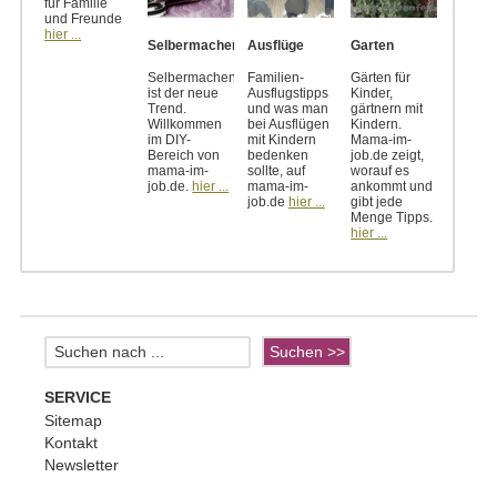
für Familie
und Freunde
hier ...
Selbermachen
Ausflüge
Garten
Selbermachen
Familien-
Gärten für
ist der neue
Ausflugstipps
Kinder,
Trend.
und was man
gärtnern mit
Willkommen
bei Ausflügen
Kindern.
im DIY-
mit Kindern
Mama-im-
Bereich von
bedenken
job.de zeigt,
mama-im-
sollte, auf
worauf es
job.de.
hier ...
mama-im-
ankommt und
job.de
hier ...
gibt jede
Menge Tipps.
hier ...
SERVICE
Sitemap
Kontakt
Newsletter