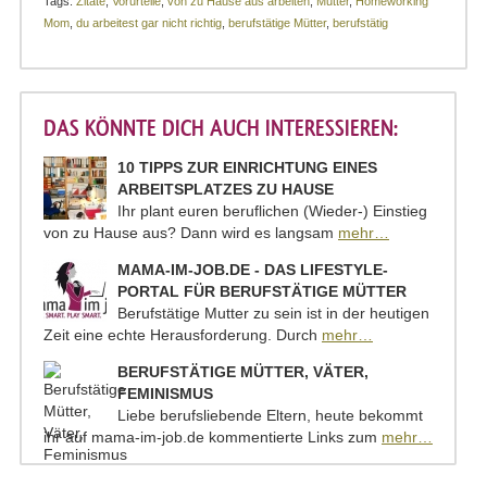
Tags:
Zitate
,
Vorurteile
,
von zu Hause aus arbeiten
,
Mutter
,
Homeworking
Mom
,
du arbeitest gar nicht richtig
,
berufstätige Mütter
,
berufstätig
DAS KÖNNTE DICH AUCH INTERESSIEREN:
10 TIPPS ZUR EINRICHTUNG EINES
ARBEITSPLATZES ZU HAUSE
Ihr plant euren beruflichen (Wieder-) Einstieg
von zu Hause aus? Dann wird es langsam
mehr…
MAMA-IM-JOB.DE - DAS LIFESTYLE-
PORTAL FÜR BERUFSTÄTIGE MÜTTER
Berufstätige Mutter zu sein ist in der heutigen
Zeit eine echte Herausforderung. Durch
mehr…
BERUFSTÄTIGE MÜTTER, VÄTER,
FEMINISMUS
Liebe berufsliebende Eltern, heute bekommt
ihr auf mama-im-job.de kommentierte Links zum
mehr…