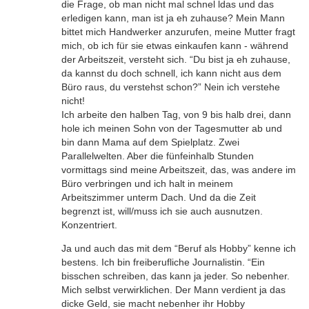
die Frage, ob man nicht mal schnel ldas und das
erledigen kann, man ist ja eh zuhause? Mein Mann
bittet mich Handwerker anzurufen, meine Mutter fragt
mich, ob ich für sie etwas einkaufen kann - während
der Arbeitszeit, versteht sich. “Du bist ja eh zuhause,
da kannst du doch schnell, ich kann nicht aus dem
Büro raus, du verstehst schon?” Nein ich verstehe
nicht!
Ich arbeite den halben Tag, von 9 bis halb drei, dann
hole ich meinen Sohn von der Tagesmutter ab und
bin dann Mama auf dem Spielplatz. Zwei
Parallelwelten. Aber die fünfeinhalb Stunden
vormittags sind meine Arbeitszeit, das, was andere im
Büro verbringen und ich halt in meinem
Arbeitszimmer unterm Dach. Und da die Zeit
begrenzt ist, will/muss ich sie auch ausnutzen.
Konzentriert.
Ja und auch das mit dem “Beruf als Hobby” kenne ich
bestens. Ich bin freiberufliche Journalistin. “Ein
bisschen schreiben, das kann ja jeder. So nebenher.
Mich selbst verwirklichen. Der Mann verdient ja das
dicke Geld, sie macht nebenher ihr Hobby