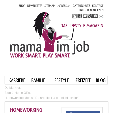
SHOP
NEWSLETTER
SITEMAP
IMPRESSUM
DATENSCHUTZ
KONTAKT
HINTER DEN KULISSEN
DAS LIFESTYLE-MAGAZIN
KARRIERE
FAMILIE
LIFESTYLE
FREIZEIT
BLOG
Du bist hier:
Blog
Home Office
Homeworking Moms: “Du arbeitest ja gar nicht richtig!”
HOMEWORKING