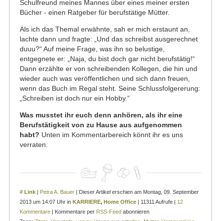
Schulfreund meines Mannes über eines meiner ersten
Bücher - einen Ratgeber für berufstätige Mütter.
Als ich das Themal erwähnte, sah er mich erstaunt an,
lachte dann und fragte: „Und das schreibst ausgerechnet
duuu?“ Auf meine Frage, was ihn so belustige,
entgegnete er: „Naja, du bist doch gar nicht berufstätig!“
Dann erzählte er von schreibenden Kollegen, die hin und
wieder auch was veröffentlichen und sich dann freuen,
wenn das Buch im Regal steht. Seine Schlussfolgererung:
„Schreiben ist doch nur ein Hobby.“
Was musstet ihr euch denn anhören, als ihr eine
Berufstätigkeit von zu Hause aus aufgenommen
habt?
Unten im Kommentarbereich könnt ihr es uns
verraten.
# Link
|
Petra A. Bauer
| Dieser Artikel erschien am Montag, 09. September
2013 um 14:07 Uhr in
KARRIERE
,
Home Office
| 11311 Aufrufe |
12
Kommentare
| Kommentare per
RSS-Feed
abonnieren