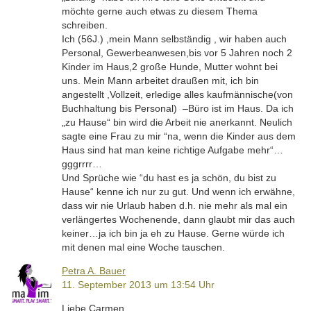
möchte gerne auch etwas zu diesem Thema
schreiben.
Ich (56J.) ,mein Mann selbständig , wir haben auch
Personal, Gewerbeanwesen,bis vor 5 Jahren noch 2
Kinder im Haus,2 große Hunde, Mutter wohnt bei
uns. Mein Mann arbeitet draußen mit, ich bin
angestellt ,Vollzeit, erledige alles kaufmännische(von
Buchhaltung bis Personal) –Büro ist im Haus. Da ich
„zu Hause“ bin wird die Arbeit nie anerkannt. Neulich
sagte eine Frau zu mir “na, wenn die Kinder aus dem
Haus sind hat man keine richtige Aufgabe mehr“…
gggrrrr…
Und Sprüche wie “du hast es ja schön, du bist zu
Hause“ kenne ich nur zu gut. Und wenn ich erwähne,
dass wir nie Urlaub haben d.h. nie mehr als mal ein
verlängertes Wochenende, dann glaubt mir das auch
keiner…ja ich bin ja eh zu Hause. Gerne würde ich
mit denen mal eine Woche tauschen.
Petra A. Bauer
11. September 2013 um 13:54 Uhr
Liebe Carmen,