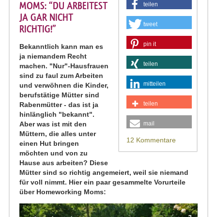
MOMS: “DU ARBEITEST
teilen
JA GAR NICHT
tweet
RICHTIG!”
pin it
Bekanntlich kann man es
ja niemandem Recht
teilen
machen. "Nur"-Hausfrauen
sind zu faul zum Arbeiten
mitteilen
und verwöhnen die Kinder,
berufstätige Mütter sind
teilen
Rabenmütter - das ist ja
hinlänglich "bekannt".
Aber was ist mit den
mail
Müttern, die alles unter
12 Kommentare
einen Hut bringen
möchten und von zu
Hause aus arbeiten? Diese
Mütter sind so richtig angemeiert, weil sie niemand
für voll nimmt. Hier ein paar gesammelte Vorurteile
über Homeworking Moms: