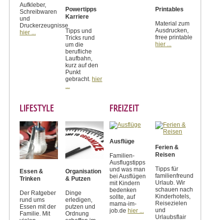
Aufkleber,
Powertipps
Printables
Schreibwaren
Karriere
und
Material zum
Druckerzeugnisse
Ausdrucken,
Tipps und
hier ...
frree printable
Tricks rund
hier ...
um die
berufliche
Laufbahn,
kurz auf den
Punkt
gebracht.
hier
...
LIFESTYLE
FREIZEIT
Ausflüge
Ferien &
Reisen
Familien-
Ausflugstipps
Tipps für
und was man
Essen &
Organisation
familienfreundlichen
bei Ausflügen
Trinken
& Putzen
Urlaub. Wir
mit Kindern
schauen nach
bedenken
Der Ratgeber
Dinge
Kinderhotels,
sollte, auf
rund ums
erledigen,
Reisezielen
mama-im-
Essen mit der
putzen und
und
job.de
hier ...
Familie. Mit
Ordnung
Urlaubsflair