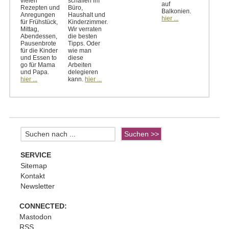
vielen
schaffen im
auf
Rezepten und
Büro,
Balkonien.
Anregungen
Haushalt und
hier ...
für Frühstück,
Kinderzimmer.
Mittag,
Wir verraten
Abendessen,
die besten
Pausenbrote
Tipps. Oder
für die Kinder
wie man
und Essen to
diese
go für Mama
Arbeiten
und Papa.
delegieren
hier ...
kann.
hier ...
SERVICE
Sitemap
Kontakt
Newsletter
CONNECTED:
Mastodon
RSS