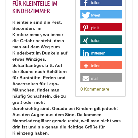
FÜR KLEINTEILE IM
teilen
KINDERZIMMER
tweet
Kleinteile sind die Pest.
Besonders im
pin it
Kinderzimmer, wo immer
die Gefahr besteht, dass
teilen
man auf dem Weg zum
Kinderbett im Dunkeln auf
mitteilen
etwas Winziges,
Scharfkantiges tritt. Auf
teilen
der Suche nach Behältern
für Buntstifte, Perlen und
mail
Accessoires für Lego-
0 Kommentare
Männchen, findet man
häufig Schachteln, die zu
groß oder nicht
durchsichtig sind. Gerade bei Kindern gilt jedoch:
Aus den Augen aus dem Sinn. Da kommen
Marmeladengläser gerade recht, weil man sieht was
drin ist und sie genau die richtige Größe für
Kleinzeug haben
.