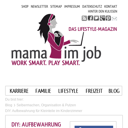
SHOP
NEWSLETTER
SITEMAP
IMPRESSUM
DATENSCHUTZ
KONTAKT
HINTER DEN KULISSEN
DAS LIFESTYLE-MAGAZIN
KARRIERE
FAMILIE
LIFESTYLE
FREIZEIT
BLOG
Du bist hier:
Blog
Selbermachen, Organisation & Putzen
DIY: Aufbewahrung für Kleinteile im Kinderzimmer
DIY: AUFBEWAHRUNG