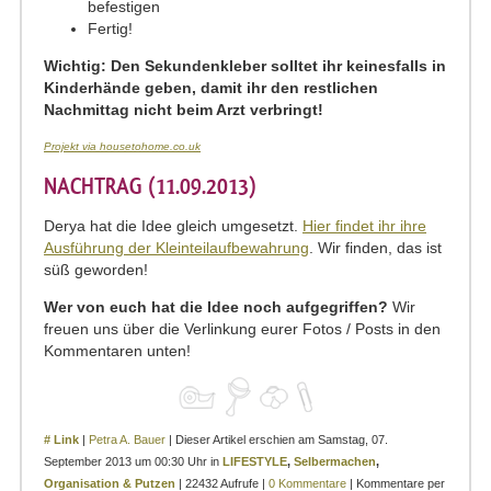
befestigen
Fertig!
Wichtig: Den Sekundenkleber solltet ihr keinesfalls in
Kinderhände geben, damit ihr den restlichen
Nachmittag nicht beim Arzt verbringt!
Projekt via housetohome.co.uk
NACHTRAG (11.09.2013)
Derya hat die Idee gleich umgesetzt.
Hier findet ihr ihre
Ausführung der Kleinteilaufbewahrung
. Wir finden, das ist
süß geworden!
Wer von euch hat die Idee noch aufgegriffen?
Wir
freuen uns über die Verlinkung eurer Fotos / Posts in den
Kommentaren unten!
# Link
|
Petra A. Bauer
| Dieser Artikel erschien am Samstag, 07.
September 2013 um 00:30 Uhr in
LIFESTYLE
,
Selbermachen
,
Organisation & Putzen
| 22432 Aufrufe |
0 Kommentare
| Kommentare per