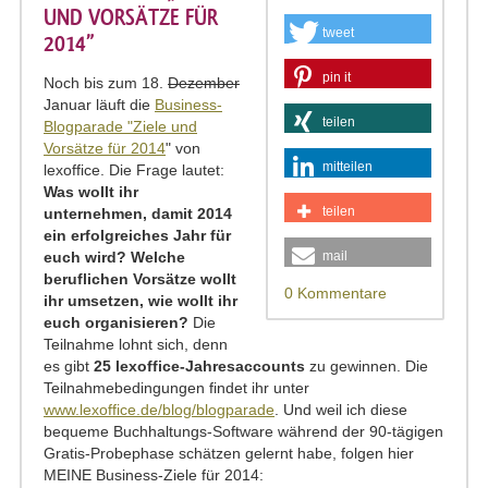
UND VORSÄTZE FÜR
tweet
2014”
pin it
Noch bis zum 18.
Dezember
Januar läuft die
Business-
teilen
Blogparade "Ziele und
Vorsätze für 2014
" von
mitteilen
lexoffice. Die Frage lautet:
Was wollt ihr
teilen
unternehmen, damit 2014
ein erfolgreiches Jahr für
euch wird? Welche
mail
beruflichen Vorsätze wollt
0 Kommentare
ihr umsetzen, wie wollt ihr
euch organisieren?
Die
Teilnahme lohnt sich, denn
es gibt
25 lexoffice-Jahresaccounts
zu gewinnen. Die
Teilnahmebedingungen findet ihr unter
www.lexoffice.de/blog/blogparade
. Und weil ich diese
bequeme Buchhaltungs-Software während der 90-tägigen
Gratis-Probephase schätzen gelernt habe, folgen hier
MEINE Business-Ziele für 2014: