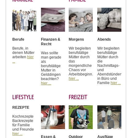
Berufe
Finanzen &
Morgens
Abends
Recht
Berufe, in
Wir begleiten
Wir begleiten
denen Mütter
berufstätige
berufstätige
Was sollte
arbeiten
hier
Mütter durch
Mütter durch
man gerade
...
das
die
als
morgendliche
Nachmittags-
berufstätige
Chaos vor
und
Mutter in
Arbeitsbeginn.
Abendstünden
Gelddingen
hier ...
in Büro und
beachten?
Familie
hier ...
hier ...
LIFESTYLE
FREIZEIT
REZEPTE
Kochrezepte
Backrezepte
für Familie
und Freunde
hier ...
Essen &
Outdoor
Ausflüge