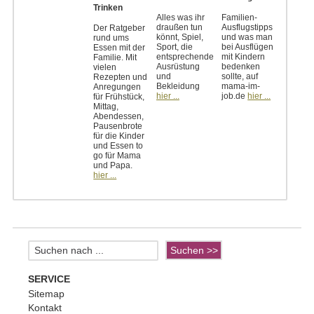
Trinken
Alles was ihr
Familien-
draußen tun
Ausflugstipps
Der Ratgeber
könnt, Spiel,
und was man
rund ums
Sport, die
bei Ausflügen
Essen mit der
entsprechende
mit Kindern
Familie. Mit
Ausrüstung
bedenken
vielen
und
sollte, auf
Rezepten und
Bekleidung
mama-im-
Anregungen
hier ...
job.de
hier ...
für Frühstück,
Mittag,
Abendessen,
Pausenbrote
für die Kinder
und Essen to
go für Mama
und Papa.
hier ...
SERVICE
Sitemap
Kontakt