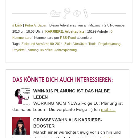
# Link
|
Petra A. Bauer
| Dieser Artikel erschien am Mittwoch, 27. November
2013 um 18:03 Uhr in
KARRIERE
,
Arbeitsplatz
| 15199 Aufrufe |
0
Kommentare
| Kommentare per
RSS-Feed
abonnieren
Tags:
Ziele und Vorsätze für 2014
,
Ziele
,
Vorsätze
,
Tools
,
Projektplanung
,
Projekte
,
Planung
,
lexoffice
,
Jahresplanung
DAS KÖNNTE DICH AUCH INTERESSIEREN:
WMN-016 PLANUNG IST DAS HALBE
LEBEN
WORKING MOM NEWS Folge 16: Planung ist
das halbe Leben - Die verplante Folge ;-) Ich
mehr…
GRÖSSENWAHN ALS KARRIERE-B
OOSTER
Manch einer wurschtelt ewig vor sich hin und