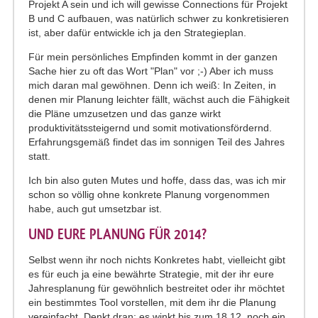
Projekt A sein und ich will gewisse Connections für Projekt
B und C aufbauen, was natürlich schwer zu konkretisieren
ist, aber dafür entwickle ich ja den Strategieplan.
Für mein persönliches Empfinden kommt in der ganzen
Sache hier zu oft das Wort "Plan" vor ;-) Aber ich muss
mich daran mal gewöhnen. Denn ich weiß: In Zeiten, in
denen mir Planung leichter fällt, wächst auch die Fähigkeit
die Pläne umzusetzen und das ganze wirkt
produktivitätssteigernd und somit motivationsfördernd.
Erfahrungsgemäß findet das im sonnigen Teil des Jahres
statt.
Ich bin also guten Mutes und hoffe, dass das, was ich mir
schon so völlig ohne konkrete Planung vorgenommen
habe, auch gut umsetzbar ist.
UND EURE PLANUNG FÜR 2014?
Selbst wenn ihr noch nichts Konkretes habt, vielleicht gibt
es für euch ja eine bewährte Strategie, mit der ihr eure
Jahresplanung für gewöhnlich bestreitet oder ihr möchtet
ein bestimmtes Tool vorstellen, mit dem ihr die Planung
vereinfacht. Denkt dran: es winkt bis zum 18.12. noch ein