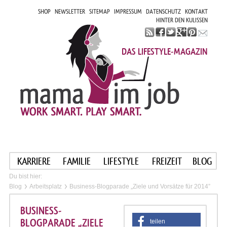
SHOP
NEWSLETTER
SITEMAP
IMPRESSUM
DATENSCHUTZ
KONTAKT
HINTER DEN KULISSEN
DAS LIFESTYLE-MAGAZIN
KARRIERE
FAMILIE
LIFESTYLE
FREIZEIT
BLOG
Du bist hier:
Blog
Arbeitsplatz
Business-Blogparade „Ziele und Vorsätze für 2014”
BUSINESS-
BLOGPARADE „ZIELE
teilen