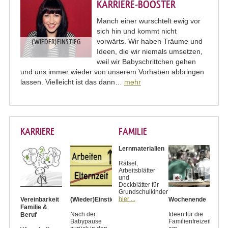
ARRIERE-BOOSTER
Manch einer wurschtelt ewig vor
sich hin und kommt nicht
vorwärts. Wir haben Träume und
(WIEDER)EINSTIEG
Ideen, die wir niemals umsetzen,
weil wir Babyschrittchen gehen
und uns immer wieder von unserem Vorhaben abbringen
lassen. Vielleicht ist das dann…
mehr
KARRIERE
FAMILIE
Lernmaterialien
Rätsel,
Arbeitsblätter
und
Deckblätter für
Grundschulkinder
hier ...
Vereinbarkeit
(Wieder)Einstieg
Wochenende
Familie &
Nach der
Ideen für die
Beruf
Babypause
Familienfreizeit