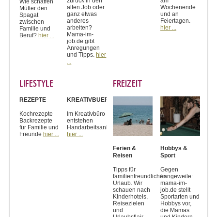
zurück in den
am
Wie schaffen
alten Job oder
Wochenende
Mütter den
ganz etwas
und an
Spagat
anderes
Feiertagen.
zwischen
arbeiten?
hier ...
Familie und
Mama-im-
Beruf?
hier ...
job.de gibt
Anregungen
und Tipps.
hier
...
LIFESTYLE
FREIZEIT
REZEPTE
KREATIVBUERO
Kochrezepte
Im Kreativbüro
Backrezepte
entstehen
für Familie und
Handarbeitsanleitungen
Freunde
hier ...
hier ...
Ferien &
Hobbys &
Reisen
Sport
Tipps für
Gegen
familienfreundlichen
Langeweile:
Urlaub. Wir
mama-im-
schauen nach
job.de stellt
Kinderhotels,
Sportarten und
Reisezielen
Hobbys vor,
und
die Mamas