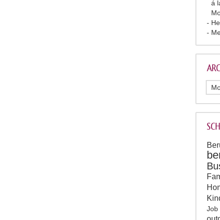
á 
Mo
He
Me
ARC
SC
Ber
be
Bu
Fam
Hom
Kin
Job
out