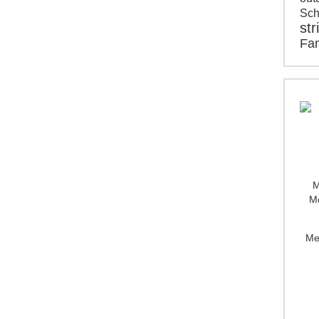
Sch
str
Fam
M
Mo
Me