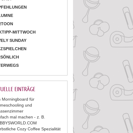
PFEHLUNGEN
LUMNE
RTOON
KTIPP-MITTWOCH
ELY SUNDAY
ZSPIELCHEN
RSÖNLICH
TERWEGS
UELLE EINTRÄGE
n Morningboard für
meschooling und
assenzimmer
nfach mal machen - z. B.
ABBYSWORLD.COM
rbstliche Cozy Coffee Spezialität