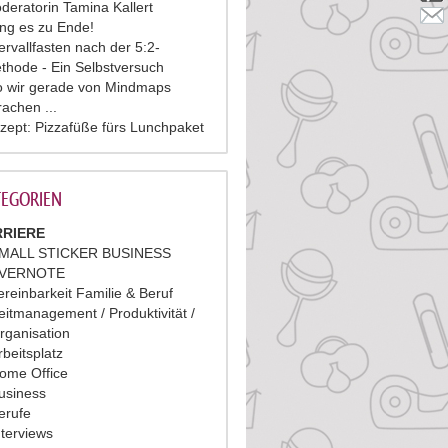
deratorin Tamina Kallert
ing es zu Ende!
tervallfasten nach der 5:2-
thode - Ein Selbstversuch
 wir gerade von Mindmaps
rachen ...
zept: Pizzafüße fürs Lunchpaket
EGORIEN
RIERE
MALL STICKER BUSINESS
VERNOTE
ereinbarkeit Familie & Beruf
eitmanagement / Produktivität /
rganisation
rbeitsplatz
ome Office
usiness
erufe
nterviews