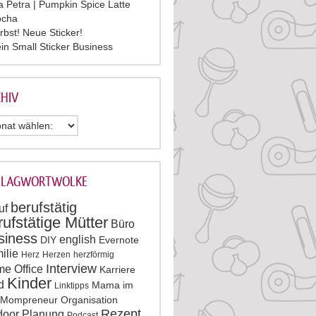
la Petra | Pumpkin Spice Latte
cha
rbst! Neue Sticker!
in Small Sticker Business
HIV
HLAGWORTWOLKE
berufstätig
uf
rufstätige Mütter
Büro
siness
english
DIY
Evernote
ilie
Herz
Herzen
herzförmig
Interview
e Office
Karriere
Kinder
d
Mama im
Linktipps
Mompreneur
Organisation
Rezept
door
Planung
Podcast