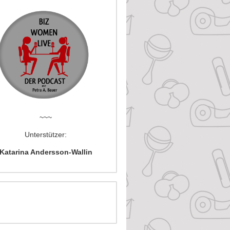
~~~
Unterstützer:
Katarina Andersson-Wallin