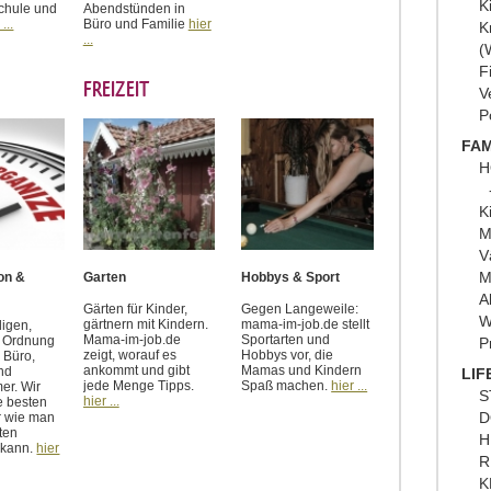
K
Schule und
Abendstünden in
 ...
Büro und Familie
hier
K
...
(
F
FREIZEIT
V
P
FAM
H
K
M
V
M
on &
Garten
Hobbys & Sport
A
Gärten für Kinder,
Gegen Langeweile:
W
gärtnern mit Kindern.
mama-im-job.de stellt
digen,
Mama-im-job.de
Sportarten und
d Ordnung
P
zeigt, worauf es
Hobbys vor, die
 Büro,
ankommt und gibt
Mamas und Kindern
nd
LIF
jede Menge Tipps.
Spaß machen.
hier ...
er. Wir
S
hier ...
e besten
D
r wie man
ten
H
 kann.
hier
R
K