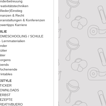
inderbetreuung
reativitätstechniken
Wieder)Einstieg
inanzen & Recht
eranstaltungen & Konferenzen
owertipps Karriere
ILIE
OMESCHOOLING / SCHULE
Lernmaterialien
inder
ütter
äter
orgens
bends
ochenende
rintables
ESTYLE
TICKER
OWNLOADS
ERBST
EZEPTE
REATIVBUERO