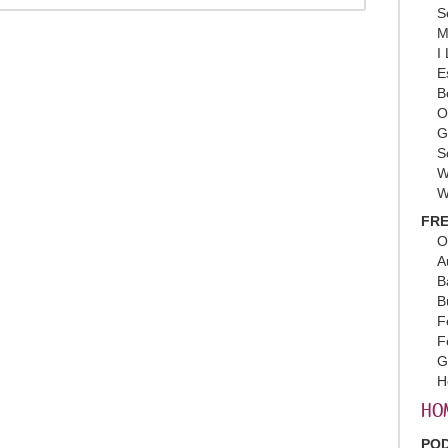
S
M
I
E
B
O
G
S
W
W
FRE
O
A
B
B
F
F
G
H
HO
PO