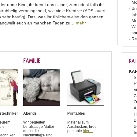
Mo
er ohne Kind, ihr kennt das sicher, zumindest falls ihr
Br
trubbelig veranlagt seid, wie viele Kreative (ADS lauert
In
h sehr häufig): Das, was ihr üblicherweise den ganzen
Me
 langweilt euch an manchen Tagen zu…
mehr
Wo
sp
Re
FAMILIE
KAT
KAR
S
E
V
Z
O
A
tstechniken
Abends
Printables
H
B
r eurem
Wir begleiten
Material zum
B
die
berufstätige Mütter
Ausdrucken, frree
durch die
printable
hier ...
I
stechniken
Nachmittags- und