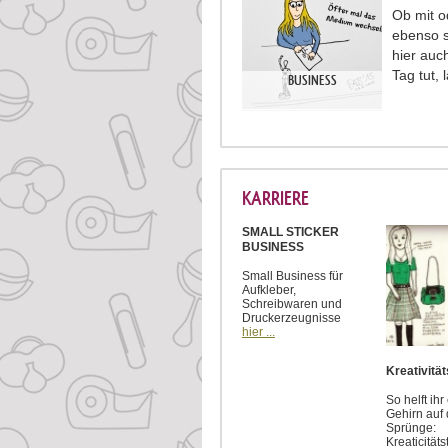
Ob mit od
ebenso s
hier auc
Tag tut,
BUSINESS
KARRIERE
SMALL STICKER
BUSINESS
Small Business für
Aufkleber,
Schreibwaren und
Druckerzeugnisse
hier ...
Kreativitä
So helft ih
Gehirn auf 
Sprünge:
Kreaticität