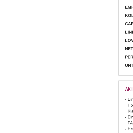
EM
KO
CA
LIN
LOV
NET
PE
UN
AKT
Ei
Ho
Kl
Ei
P
He