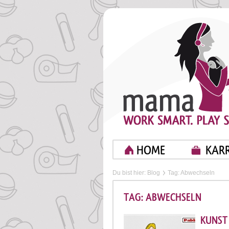
HOME
KARR
Du bist hier:
Blog
Tag: Abwechseln
TAG: ABWECHSELN
KUNST