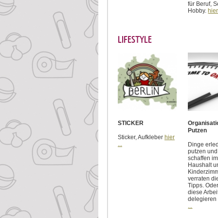
für Beruf, 
Hobby.
hier
LIFESTYLE
STICKER
Organisati
Putzen
Sticker, Aufkleber
hier
...
Dinge erle
putzen un
schaffen im
Haushalt u
Kinderzimm
verraten di
Tipps. Ode
diese Arbei
delegieren
...