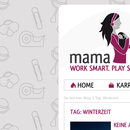
HOME
KARR
Du bist hier:
Blog
Tag: Winterzeit
TAG: WINTERZEIT
KEINE