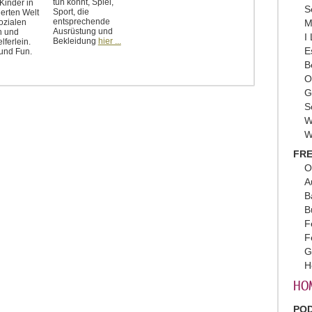
tun könnt, Spiel,
Kinder in
S
Sport, die
ierten Welt
entsprechende
M
ozialen
Ausrüstung und
n und
I
Bekleidung
hier ...
lferlein.
E
 und Fun.
B
O
G
S
W
W
FRE
O
A
B
B
F
F
G
H
HO
PO