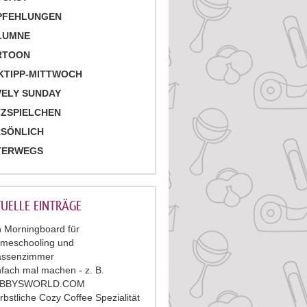
PFEHLUNGEN
LUMNE
RTOON
KTIPP-MITTWOCH
ELY SUNDAY
ZSPIELCHEN
RSÖNLICH
TERWEGS
UELLE EINTRÄGE
n Morningboard für
meschooling und
assenzimmer
nfach mal machen - z. B.
ABBYSWORLD.COM
rbstliche Cozy Coffee Spezialität