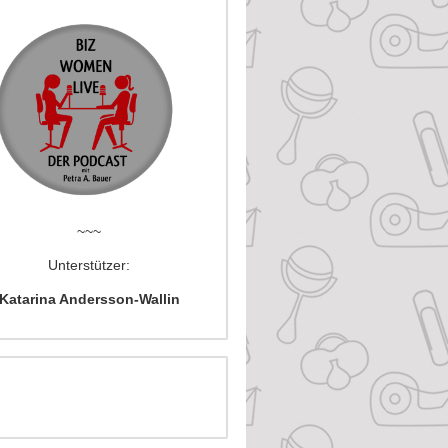
~~~
Unterstützer:
Katarina Andersson-Wallin