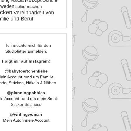
Rezept
nung
Schule
Podcast
hweden
selbermachen
icken
Vereinbarkeit von
ilie und Beruf
Folgt mir auf Instagram:
@babytoertchenliebe
ein Account rund um Familie,
de, Stricken, Häkeln & Nähen
@planningpabbles
in Account rund um mein Small
Sticker Business
@writingwoman
Mein Autorinnen-Account