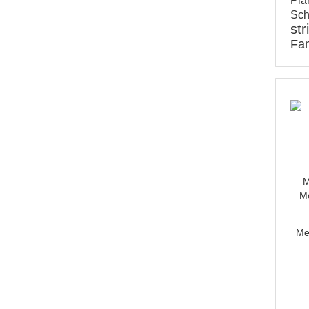
Pla
Sc
str
Fam
M
Mo
Me