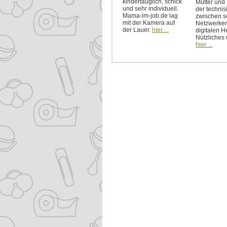
kindertauglich, schick
Mütter und 
und sehr individuell.
der technis
Mama-im-job.de lag
zwischen s
mit der Kamera auf
Netzwerke
der Lauer.
hier ...
digitalen He
Nützliches
hier ...