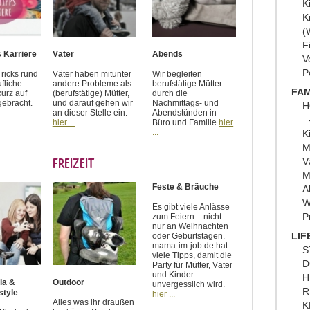
K
K
(
F
 Karriere
Väter
Abends
V
P
ricks rund
Väter haben mitunter
Wir begleiten
fliche
andere Probleme als
berufstätige Mütter
FAM
kurz auf
(berufstätige) Mütter,
durch die
gebracht.
und darauf gehen wir
Nachmittags- und
H
an dieser Stelle ein.
Abendstünden in
hier ...
Büro und Familie
hier
...
K
M
FREIZEIT
V
M
Feste & Bräuche
A
W
Es gibt viele Anlässe
P
zum Feiern – nicht
nur an Weihnachten
LIF
oder Geburtstagen.
mama-im-job.de hat
S
viele Tipps, damit die
D
Party für Mütter, Väter
und Kinder
H
ia &
Outdoor
unvergesslich wird.
R
estyle
hier ...
Alles was ihr draußen
K