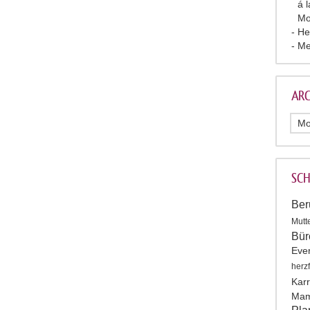
á 
Mo
He
Me
ARC
SC
Ber
Mutt
Bür
Eve
herz
Karr
Mam