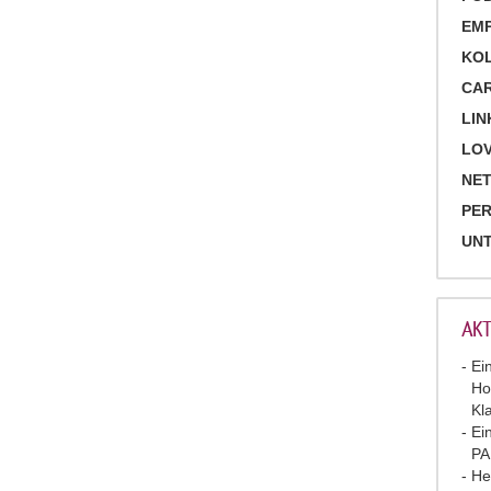
EM
KO
CA
LIN
LOV
NET
PE
UN
AKT
Ei
Ho
Kl
Ei
P
He