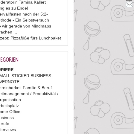
deratorin Tamina Kallert
ing es zu Ende!
tervallfasten nach der 5:2-
thode - Ein Selbstversuch
 wir gerade von Mindmaps
rachen ...
zept: Pizzafüße fürs Lunchpaket
EGORIEN
RIERE
MALL STICKER BUSINESS
VERNOTE
ereinbarkeit Familie & Beruf
eitmanagement / Produktivität /
rganisation
rbeitsplatz
ome Office
usiness
erufe
nterviews