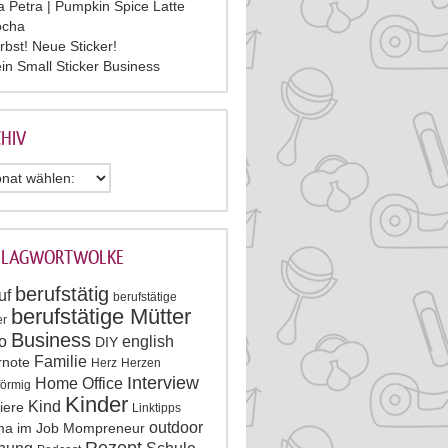
la Petra | Pumpkin Spice Latte
cha
rbst! Neue Sticker!
in Small Sticker Business
HIV
HLAGWORTWOLKE
berufstätig
uf
berufstätige
berufstätige Mütter
er
Business
o
english
DIY
Familie
rnote
Herz
Herzen
Interview
Home Office
förmig
Kinder
Kind
iere
Linktipps
outdoor
a im Job
Mompreneur