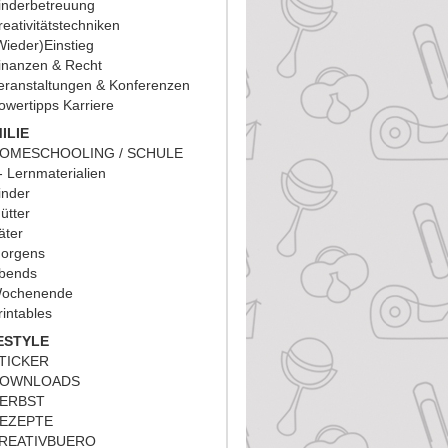
inderbetreuung
reativitätstechniken
Wieder)Einstieg
inanzen & Recht
eranstaltungen & Konferenzen
owertipps Karriere
ILIE
OMESCHOOLING / SCHULE
Lernmaterialien
inder
ütter
äter
orgens
bends
ochenende
rintables
ESTYLE
TICKER
OWNLOADS
ERBST
EZEPTE
REATIVBUERO