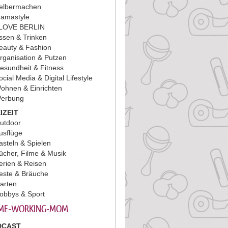
elbermachen
amastyle
 LOVE BERLIN
ssen & Trinken
eauty & Fashion
rganisation & Putzen
esundheit & Fitness
ocial Media & Digital Lifestyle
ohnen & Einrichten
erbung
IZEIT
utdoor
usflüge
asteln & Spielen
ücher, Filme & Musik
erien & Reisen
este & Bräuche
arten
obbys & Sport
ME-WORKING-MOM
DCAST