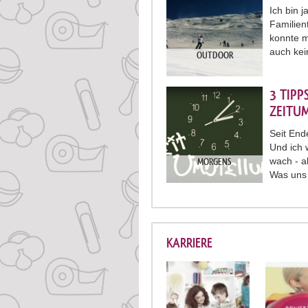
Ich bin j
Familien
konnte m
auch ke
OUTDOOR
3 TIPP
ZEITU
Seit End
Und ich 
wach - a
MORGENS
Was uns 
KARRIERE