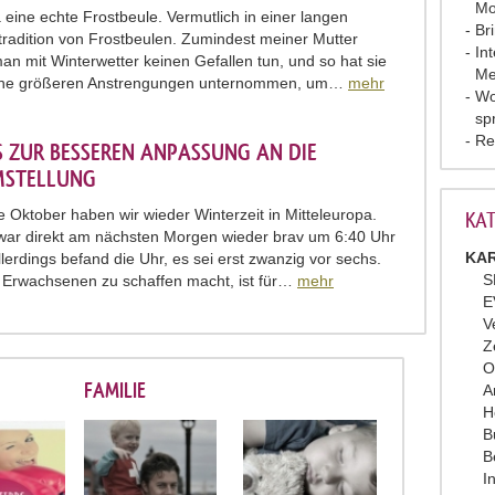
Mo
a eine echte Frostbeule. Vermutlich in einer langen
Br
tradition von Frostbeulen. Zumindest meiner Mutter
In
an mit Winterwetter keinen Gefallen tun, und so hat sie
Me
ine größeren Anstrengungen unternommen, um…
mehr
Wo
sp
Re
S ZUR BESSEREN ANPASSUNG AN DIE
MSTELLUNG
e Oktober haben wir wieder Winterzeit in Mitteleuropa.
KAT
war direkt am nächsten Morgen wieder brav um 6:40 Uhr
KAR
llerdings befand die Uhr, es sei erst zwanzig vor sechs.
S
Erwachsenen zu schaffen macht, ist für…
mehr
E
V
Z
O
FAMILIE
A
H
B
B
I