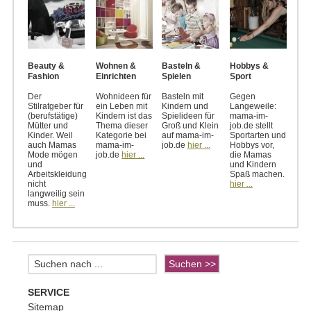
Beauty &
Wohnen &
Basteln &
Hobbys &
Fashion
Einrichten
Spielen
Sport
Der
Wohnideen für
Basteln mit
Gegen
Stilratgeber für
ein Leben mit
Kindern und
Langeweile:
(berufstätige)
Kindern ist das
Spielideen für
mama-im-
Mütter und
Thema dieser
Groß und Klein
job.de stellt
Kinder. Weil
Kategorie bei
auf mama-im-
Sportarten und
auch Mamas
mama-im-
job.de
hier ...
Hobbys vor,
Mode mögen
job.de
hier ...
die Mamas
und
und Kindern
Arbeitskleidung
Spaß machen.
nicht
hier ...
langweilig sein
muss.
hier ...
SERVICE
Sitemap