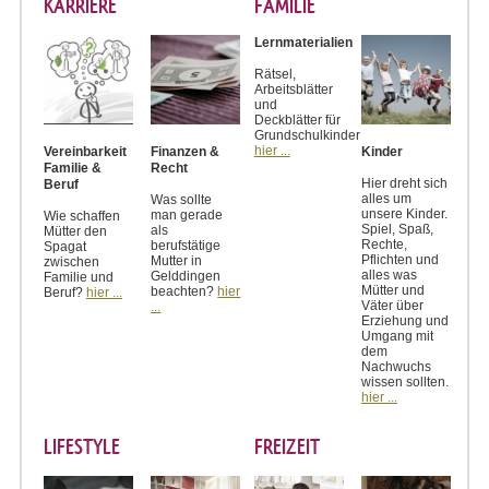
KARRIERE
FAMILIE
Lernmaterialien
Rätsel,
Arbeitsblätter
und
Deckblätter für
Grundschulkinder
hier ...
Vereinbarkeit
Finanzen &
Kinder
Familie &
Recht
Hier dreht sich
Beruf
alles um
Was sollte
unsere Kinder.
man gerade
Wie schaffen
Spiel, Spaß,
als
Mütter den
Rechte,
berufstätige
Spagat
Pflichten und
Mutter in
zwischen
alles was
Gelddingen
Familie und
Mütter und
beachten?
hier
Beruf?
hier ...
Väter über
...
Erziehung und
Umgang mit
dem
Nachwuchs
wissen sollten.
hier ...
LIFESTYLE
FREIZEIT