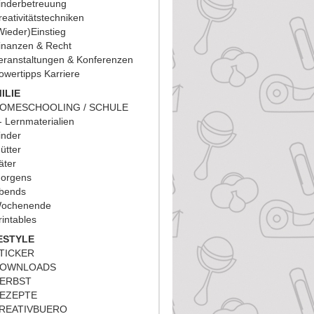
inderbetreuung
reativitätstechniken
Wieder)Einstieg
inanzen & Recht
eranstaltungen & Konferenzen
owertipps Karriere
ILIE
OMESCHOOLING / SCHULE
Lernmaterialien
inder
ütter
äter
orgens
bends
ochenende
rintables
ESTYLE
TICKER
OWNLOADS
ERBST
EZEPTE
REATIVBUERO