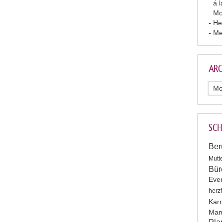
á 
Mo
He
Me
ARC
SC
Ber
Mutt
Bür
Eve
herz
Karr
Mam