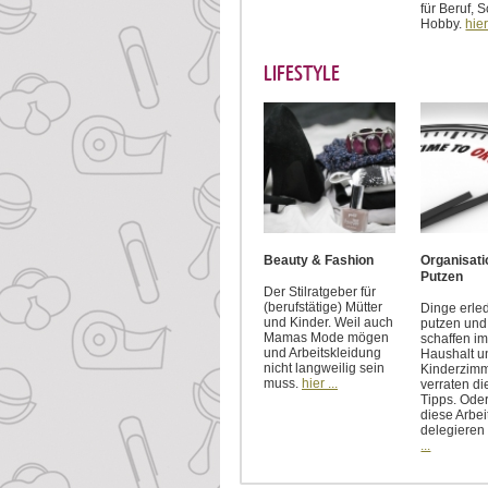
für Beruf, 
Hobby.
hier
LIFESTYLE
Beauty & Fashion
Organisati
Putzen
Der Stilratgeber für
(berufstätige) Mütter
Dinge erle
und Kinder. Weil auch
putzen un
Mamas Mode mögen
schaffen im
und Arbeitskleidung
Haushalt u
nicht langweilig sein
Kinderzimm
muss.
hier ...
verraten di
Tipps. Ode
diese Arbei
delegieren
...