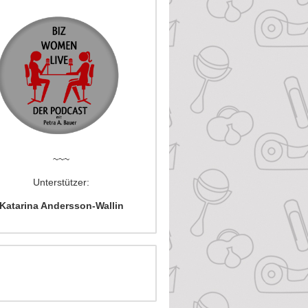
~~~
Unterstützer:
Katarina Andersson-Wallin