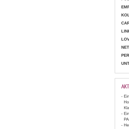
EM
KO
CA
LIN
LOV
NET
PE
UN
AKT
Ei
Ho
Kl
Ei
P
He