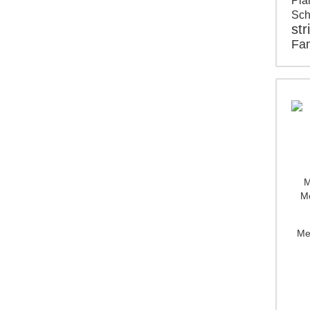
Pla
Sc
str
Fam
M
Mo
Me