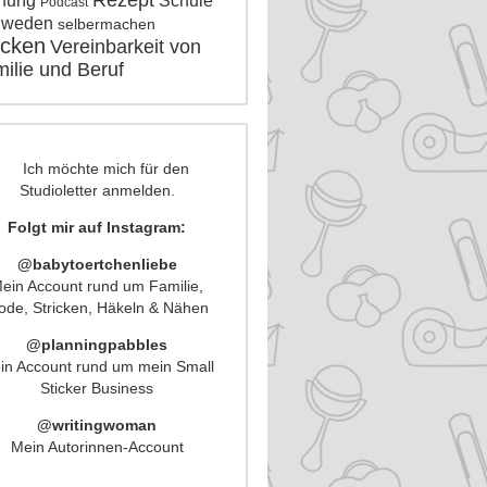
Rezept
nung
Schule
Podcast
hweden
selbermachen
icken
Vereinbarkeit von
ilie und Beruf
Folgt mir auf Instagram:
@babytoertchenliebe
ein Account rund um Familie,
de, Stricken, Häkeln & Nähen
@planningpabbles
in Account rund um mein Small
Sticker Business
@writingwoman
Mein Autorinnen-Account