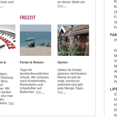
K
Schule und
an dieser Stelle ein.
 ...
hier ...
K
(
FREIZEIT
F
V
P
FAM
H
K
M
V
on &
Ferien & Reisen
Garten
M
Tipps für
Gärten für Kinder,
A
familienfreundlichen
gärtnern mit Kindern.
digen,
W
Urlaub. Wir schauen
Mama-im-job.de
d Ordnung
nach Kinderhotels,
zeigt, worauf es
 Büro,
P
Reisezielen und
ankommt und gibt
nd
Urlaubsflair auf
jede Menge Tipps.
er. Wir
LIF
Balkonien.
hier ...
hier ...
e besten
S
r wie man
D
ten
 kann.
hier
H
R
K