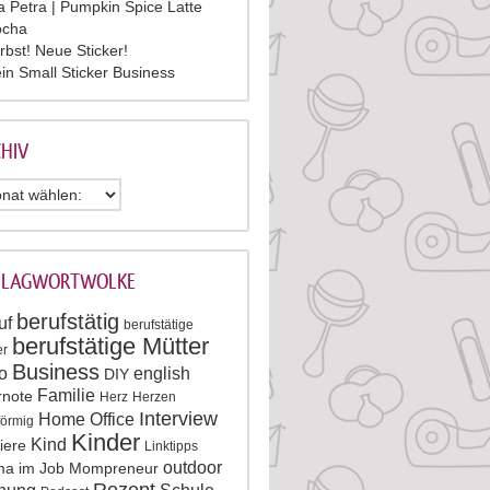
la Petra | Pumpkin Spice Latte
cha
rbst! Neue Sticker!
in Small Sticker Business
HIV
HLAGWORTWOLKE
berufstätig
uf
berufstätige
berufstätige Mütter
er
Business
o
english
DIY
Familie
rnote
Herz
Herzen
Interview
Home Office
förmig
Kinder
Kind
iere
Linktipps
outdoor
a im Job
Mompreneur