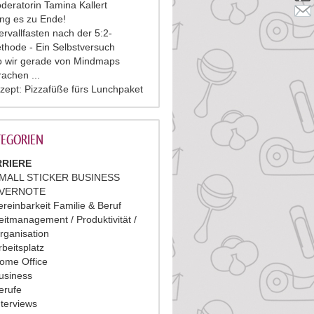
deratorin Tamina Kallert
ing es zu Ende!
tervallfasten nach der 5:2-
thode - Ein Selbstversuch
 wir gerade von Mindmaps
rachen ...
zept: Pizzafüße fürs Lunchpaket
EGORIEN
RIERE
MALL STICKER BUSINESS
VERNOTE
ereinbarkeit Familie & Beruf
eitmanagement / Produktivität /
rganisation
rbeitsplatz
ome Office
usiness
erufe
nterviews