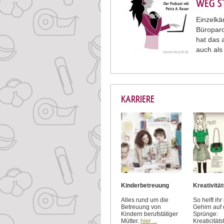
WEG S
Einzelkä
Büropar
hat das 
auch als
KARRIERE
Kinderbetreuung
Kreativitä
Alles rund um die
So helft ih
Betreuung von
Gehirn auf 
Kindern berufstätiger
Sprünge:
Mütter.
hier ...
Kreaticität