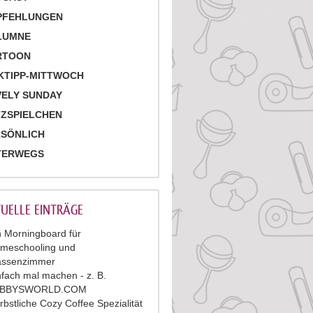
PFEHLUNGEN
LUMNE
RTOON
KTIPP-MITTWOCH
ELY SUNDAY
ZSPIELCHEN
RSÖNLICH
TERWEGS
UELLE EINTRÄGE
n Morningboard für
meschooling und
assenzimmer
nfach mal machen - z. B.
ABBYSWORLD.COM
rbstliche Cozy Coffee Spezialität