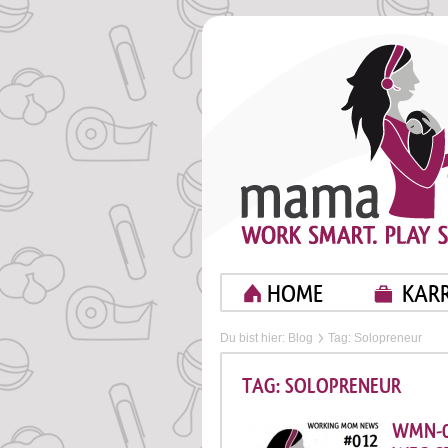
HOME
KARR
Du bist hier:
Blog
Tag: Solopreneur
TAG: SOLOPRENEUR
WMN-0