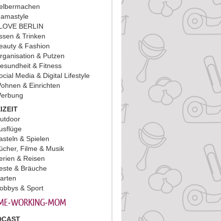
elbermachen
amastyle
 LOVE BERLIN
ssen & Trinken
eauty & Fashion
rganisation & Putzen
esundheit & Fitness
ocial Media & Digital Lifestyle
ohnen & Einrichten
erbung
IZEIT
utdoor
usflüge
asteln & Spielen
ücher, Filme & Musik
erien & Reisen
este & Bräuche
arten
obbys & Sport
ME-WORKING-MOM
DCAST