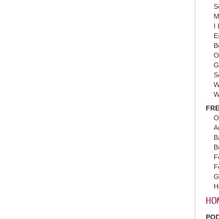
S
M
I
E
B
O
G
S
W
W
FRE
O
A
B
B
F
F
G
H
HO
PO