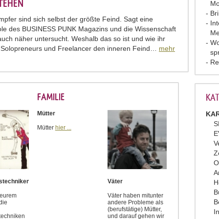
TEHEN
Mo
Br
mpfer sind sich selbst der größte Feind. Sagt eine
In
ole des BUSINESS PUNK Magazins und die Wissenschaft
Me
auch näher untersucht. Weshalb das so ist und wie ihr
Wo
 Solopreneurs und Freelancer den inneren Feind…
mehr
sp
Re
FAMILIE
KAT
Mütter
KAR
S
Mütter
hier ...
E
V
Z
O
A
tstechniken
Väter
H
B
r eurem
Väter haben mitunter
B
die
andere Probleme als
(berufstätige) Mütter,
I
stechniken
und darauf gehen wir