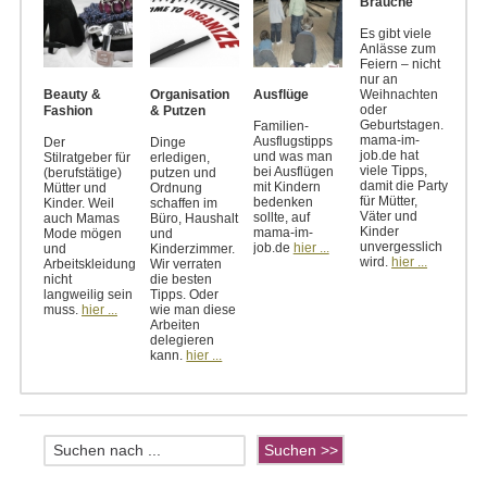
Bräuche
Es gibt viele
Anlässe zum
Feiern – nicht
nur an
Weihnachten
Beauty &
Organisation
Ausflüge
oder
Fashion
& Putzen
Geburtstagen.
Familien-
mama-im-
Ausflugstipps
Der
Dinge
job.de hat
und was man
Stilratgeber für
erledigen,
viele Tipps,
bei Ausflügen
(berufstätige)
putzen und
damit die Party
mit Kindern
Mütter und
Ordnung
für Mütter,
bedenken
Kinder. Weil
schaffen im
Väter und
sollte, auf
auch Mamas
Büro, Haushalt
Kinder
mama-im-
Mode mögen
und
unvergesslich
job.de
hier ...
und
Kinderzimmer.
wird.
hier ...
Arbeitskleidung
Wir verraten
nicht
die besten
langweilig sein
Tipps. Oder
muss.
hier ...
wie man diese
Arbeiten
delegieren
kann.
hier ...