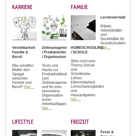
KARRIERE
FAMILIE
Lernmaterialien
Rätsel,
Arbeitsblätter
und
Deckblätter für
Grundschulkinder
hier ...
Vereinbarkeit
Zeitmanagement
HOMESCHOOLING
Familie &
/ Produktivität
/ SCHULE
Beruf
/ Organisation
Alles rund ums
Thema Schule
Wie schaffen
Tools und
und
Mütter den
Hacks zur
Schulkinder,
Spagat
Produktivitätssteigerung,
Lehrer,
zwischen
zum
Elternmitarbeit,
Familie und
Zeitmanagement
Lernschwierigkeiten
Beruf?
hier ...
und für eine
und
sinnvollere
Hausaufgaben.
Organisation
hier ...
eures
Arbeitsalltages.
hier ...
LIFESTYLE
FREIZEIT
Feste &