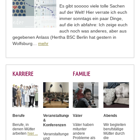
Es gibt sooooo viele tolle Sachen
auf der Welt! Hier verrate ich euch
immer sonntags ein paar Dinge,
auf die ich abfahre: Ich zeige euch
auch noch was anderes, aber aus
gegebenen Anlass (Hertha BSC Berlin hat gestern in
Wolfsburg…
mehr
KARRIERE
FAMILIE
Berufe
Veranstaltungen
Väter
Abends
&
Berufe, in
Väter haben
Wir begleiten
Konferenzen
denen Mütter
mitunter
berufstätige
arbeiten
hier ...
andere
Mütter durch
Veranstaltungen
Probleme als
die
und