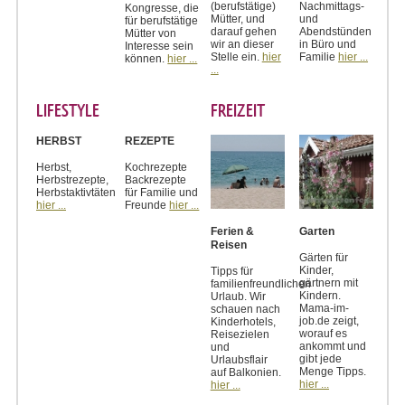
(berufstätige)
Nachmittags-
Kongresse, die
Mütter, und
und
für berufstätige
darauf gehen
Abendstünden
Mütter von
wir an dieser
in Büro und
Interesse sein
Stelle ein.
hier
Familie
hier ...
können.
hier ...
...
LIFESTYLE
FREIZEIT
HERBST
REZEPTE
Herbst,
Kochrezepte
Herbstrezepte,
Backrezepte
Herbstaktivtäten
für Familie und
hier ...
Freunde
hier ...
Ferien &
Garten
Reisen
Gärten für
Kinder,
Tipps für
gärtnern mit
familienfreundlichen
Kindern.
Urlaub. Wir
Mama-im-
schauen nach
job.de zeigt,
Kinderhotels,
worauf es
Reisezielen
ankommt und
und
gibt jede
Urlaubsflair
Menge Tipps.
auf Balkonien.
hier ...
hier ...