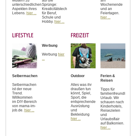
Müttern zu
auf die
am
unterschiedlichen
Sprünge:
Wochenende
Aspekten ihres
Kreaticitätstechniken
und an
Lebens.
hier ...
für Beruf,
Feiertagen.
Schule und
hier ...
Hobby.
hier ...
LIFESTYLE
FREIZEIT
Werbung
Werbung
hier
...
Selbermachen
Outdoor
Ferien &
Reisen
Selbermachen
Alles was ihr
ist der neue
draußen tun
Tipps für
Trend.
könnt, Spiel,
familienfreundlichen
Willkommen
Sport, die
Urlaub. Wir
im DIY-Bereich
entsprechende
schauen nach
von mama-im-
Ausrüstung
Kinderhotels,
job.de.
hier ...
und
Reisezielen
Bekleidung
und
hier ...
Urlaubsflair
auf Balkonien.
hier ...