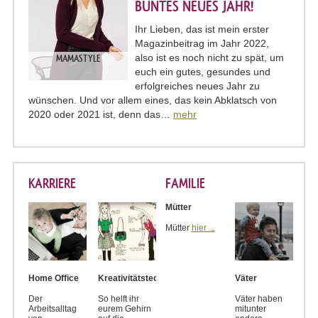
BUNTES NEUES JAHR!
Ihr Lieben, das ist mein erster
Magazinbeitrag im Jahr 2022,
also ist es noch nicht zu spät, um
MAMASTYLE
euch ein gutes, gesundes und
erfolgreiches neues Jahr zu
wünschen. Und vor allem eines, das kein Abklatsch von
2020 oder 2021 ist, denn das…
mehr
KARRIERE
FAMILIE
Mütter
Mütter
hier ...
Home Office
Kreativitätstechniken
Väter
Der
So helft ihr
Väter haben
Arbeitsalltag
eurem Gehirn
mitunter