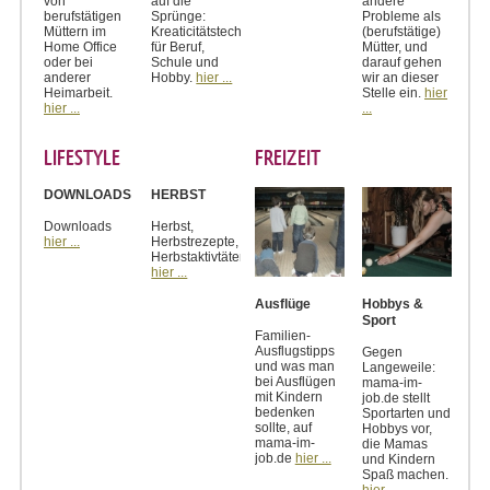
von
auf die
andere
berufstätigen
Sprünge:
Probleme als
Müttern im
Kreaticitätstechniken
(berufstätige)
Home Office
für Beruf,
Mütter, und
oder bei
Schule und
darauf gehen
anderer
Hobby.
hier ...
wir an dieser
Heimarbeit.
Stelle ein.
hier
hier ...
...
LIFESTYLE
FREIZEIT
DOWNLOADS
HERBST
Downloads
Herbst,
hier ...
Herbstrezepte,
Herbstaktivtäten
hier ...
Ausflüge
Hobbys &
Sport
Familien-
Ausflugstipps
Gegen
und was man
Langeweile:
bei Ausflügen
mama-im-
mit Kindern
job.de stellt
bedenken
Sportarten und
sollte, auf
Hobbys vor,
mama-im-
die Mamas
job.de
hier ...
und Kindern
Spaß machen.