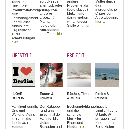
zurück in den
andere
Mütter durch
Tools und
alten Job oder
Probleme als
das
Hacks zur
ganz etwas
(berufstätige)
morgendliche
Produktivitätssteigerung,
anderes
Mütter, und
Chaos vor
zum
arbeiten?
darauf gehen
Arbeitsbeginn.
Zeitmanagement
Mama-im-
wir an dieser
hier ...
und für eine
job.de gibt
Stelle ein.
hier
sinnvollere
Anregungen
...
Organisation
und Tipps.
hier
eures
...
Arbeitsalltages.
hier ...
LIFESTYLE
FREIZEIT
I LOVE
Essen &
Bücher, Filme
Ferien &
BERLIN
Trinken
& Musik
Reisen
Familienfreundliche
Der Ratgeber
Buchempfehlungen
Tipps für
Orte und
rund ums
und die
familienfreundlichen
Working Moms
Essen mit der
schönste
Urlaub. Wir
in Berlin, die
Familie. Mit
Musik für
schauen nach
ihr einfach
vielen
Eltern und
Kinderhotels,
kennen
Rezepten und
Kinder.
hier ...
Reisezielen