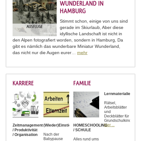
WUNDERLAND IN
HAMBURG
Stimmt schon, einige von uns sind
AUSFLÜGE
gerade im Skiurlaub, Aber diese
idyllische Landschaft ist nicht in
den Alpen fotografiert worden, sondern in Hamburg, Da
gibt es nämlich das wunderbare Miniatur Wunderland,
das nicht nur die Augen eurer…
mehr
KARRIERE
FAMILIE
Lernmaterialien
Rätsel,
Arbeitsblätter
und
Deckblätter für
Grundschulkinder
hier ...
Zeitmanagement
(Wieder)Einstieg
HOMESCHOOLING
/ Produktivität
/ SCHULE
Nach der
/ Organisation
Babypause
Alles rund ums