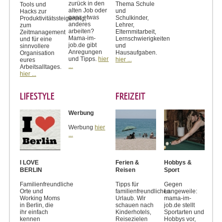
zurück in den
Thema Schule
Tools und
alten Job oder
und
Hacks zur
ganz etwas
Schulkinder,
Produktivitätssteigerung,
anderes
Lehrer,
zum
arbeiten?
Elternmitarbeit,
Zeitmanagement
Mama-im-
Lernschwierigkeiten
und für eine
job.de gibt
und
sinnvollere
Anregungen
Hausaufgaben.
Organisation
und Tipps.
hier
hier ...
eures
...
Arbeitsalltages.
hier ...
LIFESTYLE
FREIZEIT
Werbung
Werbung
hier
...
I LOVE
Ferien &
Hobbys &
BERLIN
Reisen
Sport
Familienfreundliche
Tipps für
Gegen
Orte und
familienfreundlichen
Langeweile:
Working Moms
Urlaub. Wir
mama-im-
in Berlin, die
schauen nach
job.de stellt
ihr einfach
Kinderhotels,
Sportarten und
kennen
Reisezielen
Hobbys vor,